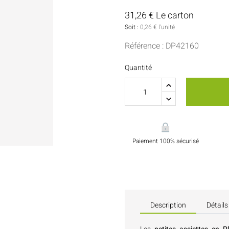
Sauces Et Condiments
Pâtisserie
31,26 € Le carton
Soit :
0,26 € l'unité
Nappes Et Serviettes
Référence : DP42160
Flacons Et Bouteilles
Quantité
Paiement 100% sécurisé
Description
Détails