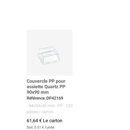
Couvercle PP pour
assiette Quartz PP
90x90 mm
Référence :DP42169
- 94x94x40 mm
- PP
- 120
pièces / carton
61,64 € Le carton
Soit
0.51 €
l'unité