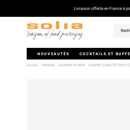
Livraison offerte en France à p
NOUVEAUTÉS
COCKTAILS ET BUFF
Accueil
Vaisselle
Assiettes de table
Assiette Quartz PP blanc
Verrines Et Monoportions
Plateaux Traiteurs
Couvercles Pour Plateaux
Saladiers
Piques Et Mini Couverts