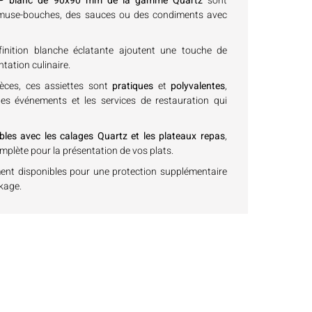
 PP blanc de 90x90 mm de la gamme Quartz
sont
 amuse-bouches, des sauces ou des condiments avec
finition blanche éclatante ajoutent une touche de
tation culinaire.
èces, ces assiettes sont
pratiques
et
polyvalentes
,
 les événements et les services de restauration qui
bles avec les calages Quartz et les plateaux repas
,
omplète pour la présentation de vos plats.
nt disponibles pour une protection supplémentaire
kage.