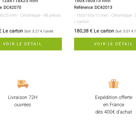
e 128x118x25 mm
160x160x15 mm
e :DC42070
Référence :DC42013
18x25 mm
- Céramique
- 48 pièces
- 160x160x15 mm
- Céramique
- 
/ carton
€ Le carton
180,38 € Le carton
Soit
3.27 €
l'unité
Soit
5.01 €
l
VOIR LE DÉTAIL
VOIR LE DÉTAIL
Livraison 72H
Expédition offerte
ouvrées
en France
dès 400€ d’achat