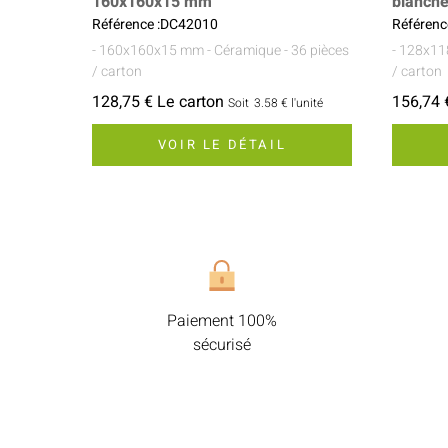
160x160x15 mm
blanch
Référence :DC42010
Référenc
- 160x160x15 mm
- Céramique
- 36 pièces
- 128x1
/ carton
/ carton
128,75 € Le carton
156,74 
Soit
3.58 €
l'unité
VOIR LE DÉTAIL
Paiement 100%
sécurisé