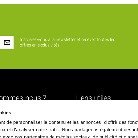
Inscrivez-vous à la newsletter et recevez toutes les
offres en exclusivités
sommes-nous ?
Liens utiles
Livraison
okies.
urs
Mentions légales
t de personnaliser le contenu et les annonces, d'offrir des fonct
ture
Conditions générales de vente
ux et d'analyser notre trafic. Nous partageons également des in
site avec nos partenaires de médias sociaux, de publicité et d'anal