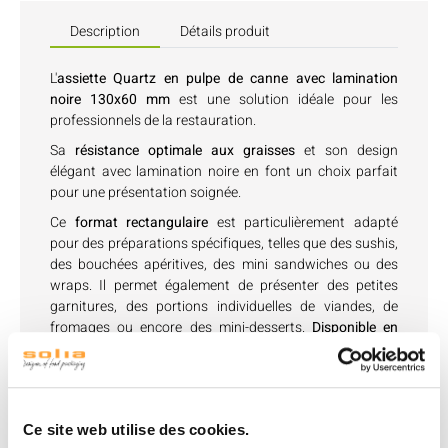
Description
Détails produit
L'
assiette Quartz en pulpe de canne avec lamination
noire 130x60 mm
est une solution idéale pour les
professionnels de la restauration.
Sa
résistance optimale aux graisses
et son design
élégant avec lamination noire en font un choix parfait
pour une présentation soignée.
Ce
format rectangulaire
est particulièrement adapté
pour des préparations spécifiques, telles que des sushis,
des bouchées apéritives, des mini sandwiches ou des
wraps. Il permet également de présenter des petites
garnitures, des portions individuelles de viandes, de
fromages ou encore des mini-desserts.
Disponible en
plusieurs dimensions
pour s'adapter à tous vos besoins,
cette assiette est idéale pour les buffets, les services à
emporter et les plateaux repas.
Le
couvercle est vendu séparément
pour compléter votre
Ce site web utilise des cookies.
service, offrant ainsi une solution pratique et élégante