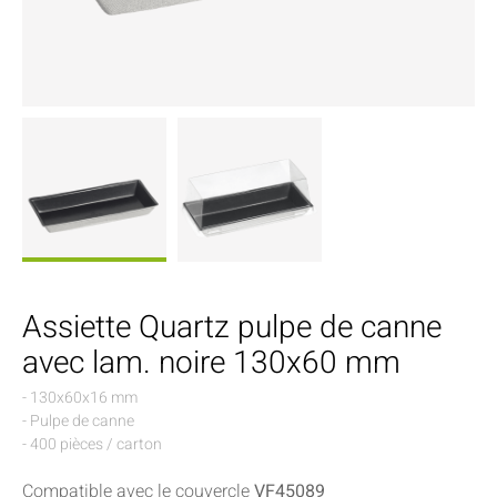
Assiette Quartz pulpe de canne
avec lam. noire 130x60 mm
- 130x60x16 mm
- Pulpe de canne
- 400 pièces / carton
Compatible avec le couvercle
VF45089