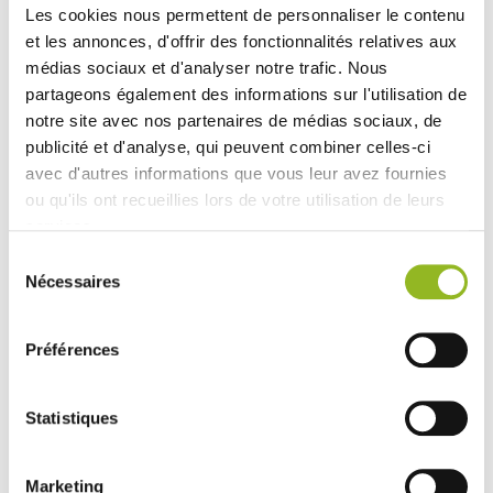
pour les traiteurs et les services de restauration rapide.
Les cookies nous permettent de personnaliser le contenu
et les annonces, d'offrir des fonctionnalités relatives aux
médias sociaux et d'analyser notre trafic. Nous
partageons également des informations sur l'utilisation de
notre site avec nos partenaires de médias sociaux, de
Produits associés
publicité et d'analyse, qui peuvent combiner celles-ci
avec d'autres informations que vous leur avez fournies
ou qu'ils ont recueillies lors de votre utilisation de leurs
services.
Sélection
Nécessaires
du
consentement
Couvercle RPET
pour assiette
Préférences
Quartz pulpe de
canne
130x60mm
Référence :VF45089
Statistiques
- 134x64x40 mm
-
RPET
- 200 pièces /
carton
Marketing