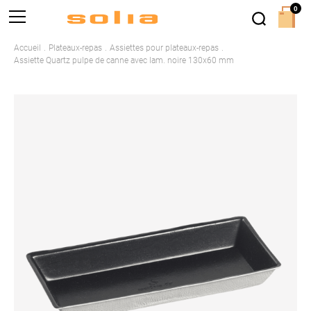
0
Accueil
Plateaux-repas
Assiettes pour plateaux-repas
Assiette Quartz pulpe de canne avec lam. noire 130x60 mm