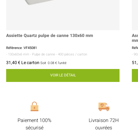
Assiette Quartz pulpe de canne 130x60 mm
As
m
Référence :VF45081
Réf
- 130x60x6 mm
- Pulpe de canne
- 400 pièces / carton
- 9
31,40 € Le carton
51,
Soit
0.08 €
l'unité
VOIR LE DÉTAIL
Paiement 100%
Livraison 72H
sécurisé
ouvrées