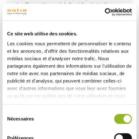
de raffinement lorsque la boîte est fermée, tandis que
son grand angle de vue met en valeur les préparations
une fois ouverte, éveillant ainsi l'appétit des clients.
Fabriquée en carton avec une lamination BOPP, la boîte
Iris L est solide, résistante aux éventuels dépôts de gras
Ce site web utilise des cookies.
et idéale pour transporter des repas gourmands. Elle est
Les cookies nous permettent de personnaliser le contenu
également recyclable et compatible avec un réchauffage
et les annonces, d'offrir des fonctionnalités relatives aux
au micro-ondes.
médias sociaux et d'analyser notre trafic. Nous
Formats disponibles : Boîte Iris M / Boîte Iris L
partageons également des informations sur l'utilisation de
notre site avec nos partenaires de médias sociaux, de
Existe également dans d'autres dimensions en finition
noire.
publicité et d'analyse, qui peuvent combiner celles-ci
avec d'autres informations que vous leur avez fournies
ou qu'ils ont recueillies lors de votre utilisation de leurs
services.
Sélection
Découvrez aussi
Nécessaires
du
consentement
Préférences