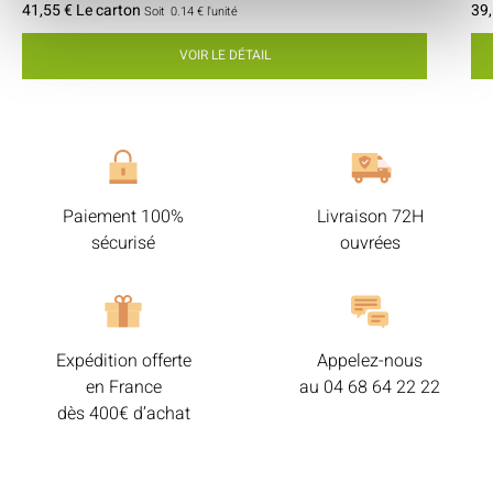
41,55 € Le carton
39,
Soit
0.14 €
l'unité
VOIR LE DÉTAIL
Paiement 100%
Livraison 72H
sécurisé
ouvrées
Expédition offerte
Appelez-nous
en France
au
04 68 64 22 22
dès 400€ d’achat