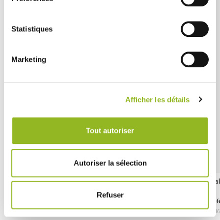
Statistiques
Marketing
Afficher les détails
Tout autoriser
Autoriser la sélection
Couvercle RPET pour saladier 500, 750 et 1000 ml
Sal
Refuser
Référence :ES31269
Réf
- H21 Ø155 mm
- RPET
- 300 pièces / carton
- H