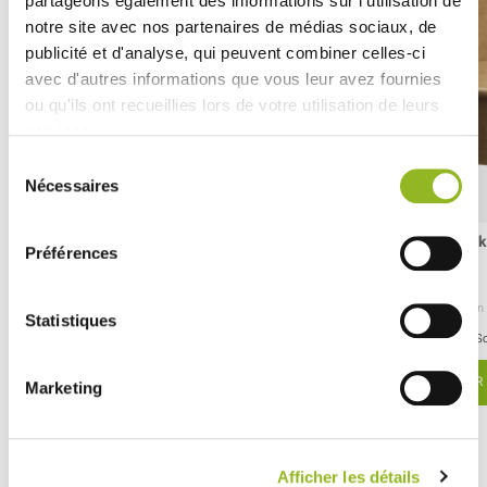
partageons également des informations sur l'utilisation de
notre site avec nos partenaires de médias sociaux, de
publicité et d'analyse, qui peuvent combiner celles-ci
avec d'autres informations que vous leur avez fournies
ou qu'ils ont recueillies lors de votre utilisation de leurs
services.
Sélection
Nécessaires
du
consentement
Saladier rond Ecokraft 500 ml
Saladier rond Ecok
Préférences
Référence :ES31265
Référence :ES31270
- H52 Ø155 mm
- Carton
- 300 pièces / carton
- H63 Ø155 mm
- Carton
Statistiques
47,52 € Le carton
39,63 € Le carton
Soit
0.16 €
l'unité
So
VOIR LE DÉTAIL
VOIR 
Marketing
Découvrez aussi
Afficher les détails