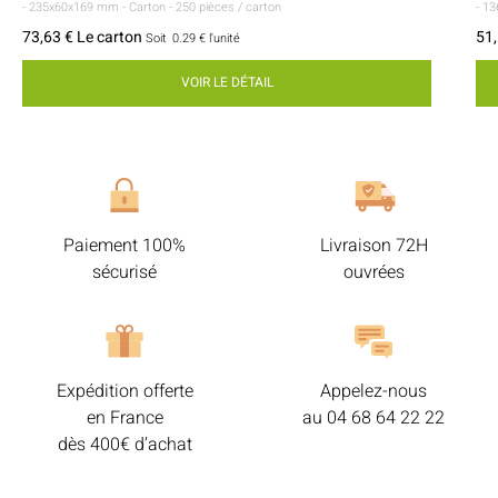
- 235x60x169 mm
- Carton
- 250 pièces / carton
- 1
73,63 € Le carton
51,
Soit
0.29 €
l'unité
VOIR LE DÉTAIL
Paiement 100%
Livraison 72H
sécurisé
ouvrées
Expédition offerte
Appelez-nous
en France
au
04 68 64 22 22
dès 400€ d’achat