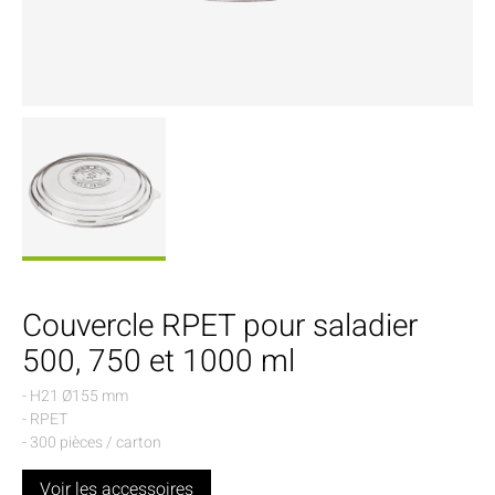
Couvercle RPET pour saladier
500, 750 et 1000 ml
- H21 Ø155 mm
- RPET
- 300 pièces / carton
Voir les accessoires