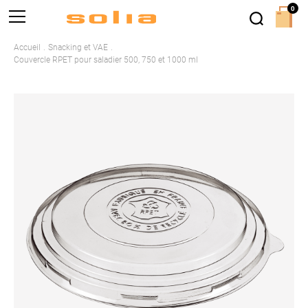
0
Accueil
Snacking et VAE
Couvercle RPET pour saladier 500, 750 et 1000 ml