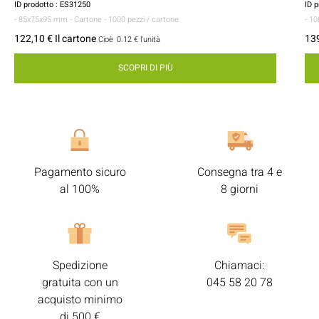
ID prodotto : ES31250
ID 
- 85x75x95 mm
- Cartone
- 1000 pezzi / cartone
- 1
122,10 € Il cartone
139
Cioè
0.12 €
l'unità
SCOPRI DI PIÙ
Pagamento sicuro
Consegna tra 4 e
al 100%
8 giorni
Spedizione
Chiamaci:
gratuita con un
045 58 20 78
acquisto minimo
di 500 €