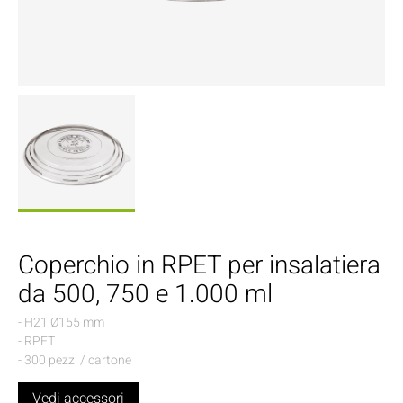
Coperchio in RPET per insalatiera
da 500, 750 e 1.000 ml
- H21 Ø155 mm
- RPET
- 300 pezzi / cartone
Vedi accessori