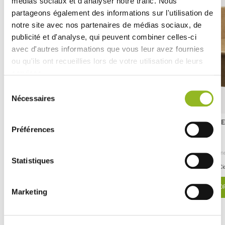
médias sociaux et d'analyser notre trafic. Nous
partageons également des informations sur l'utilisation de
notre site avec nos partenaires de médias sociaux, de
publicité et d'analyse, qui peuvent combiner celles-ci
avec d'autres informations que vous leur avez fournies
ou qu'ils ont recueillies lors de votre utilisation de leurs
services.
Sélection
Nécessaires
du
consentement
Insalatiera tonda Ecokraft da 500 ml
Insalatiera tonda 
Préférences
ID prodotto : ES31265
ID prodotto : ES31270
- H52 Ø155 mm
- Cartone
- 300 pezzi / cartone
- H63 Ø155 mm
- Carton
Statistiques
47,52 € Il cartone
39,63 € Il cartone
Cioè
0.16 €
l'unità
Ci
SCOPRI DI PIÙ
SCOP
Marketing
Découvrez aussi