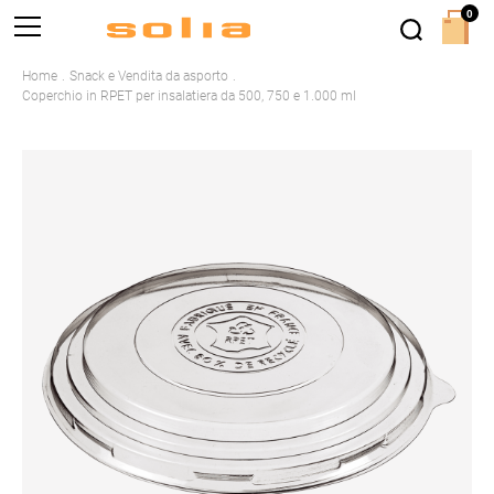
0
Home
Snack e Vendita da asporto
Coperchio in RPET per insalatiera da 500, 750 e 1.000 ml