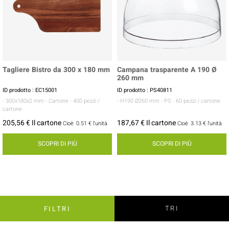
Tagliere Bistro da 300 x 180 mm
Campana trasparente A 190 Ø
260 mm
ID prodotto : EC15001
ID prodotto : PS40811
- 300x180x2 mm
- Cartone
- 400 pezzi /
- H190 Ø260 mm
- PS
- 60 pezzi / cartone
cartone
205,56 € Il cartone
187,67 € Il cartone
Cioè
0.51 €
l'unità
Cioè
3.13 €
l'unità
SCOPRI DI PIÙ
SCOPRI DI PIÙ
TRI
FILTRI