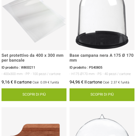
Set protettivo da 400 x 300 mm
Base campana nera A 175 Ø 170
per bancale
mm
ID prodotto : WB00211
ID prodotto : PS40805
- 400x300 mm
- PP
- 100 pezzi / cartone
- H175 Ø170 mm
- PS
- 40 pezzi / cartone
9,16 € Il cartone
94,96 € Il cartone
Cioè
0.09 €
l'unità
Cioè
2.37 €
l'unità
SCOPRI DI PIÙ
SCOPRI DI PIÙ