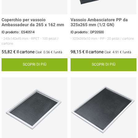
Coperchio per vassoio
Vassoio Ambasciatore PP da
Ambassadeur da 265 x 162 mm
325x265 mm (1/2 GN)
ID prodotto : ES40514
ID prodotto : DP20500
- 243x140x45 mm
- RPET
- 100 pezzi /
- 325x265x10 mm
- PP
- 20 pezzi / cartone
cartone
55,82 € Il cartone
98,15 € Il cartone
Cioè
0.56 €
l'unità
Cioè
4.91 €
l'unità
SCOPRI DI PIÙ
SCOPRI DI PIÙ