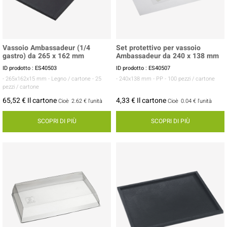
Vassoio Ambassadeur (1/4
Set protettivo per vassoio
gastro) da 265 x 162 mm
Ambassadeur da 240 x 138 mm
ID prodotto : ES40503
ID prodotto : ES40507
- 265x162x15 mm
- Legno / cartone
- 25
- 240x138 mm
- PP
- 100 pezzi / cartone
pezzi / cartone
65,52 € Il cartone
4,33 € Il cartone
Cioè
2.62 €
l'unità
Cioè
0.04 €
l'unità
SCOPRI DI PIÙ
SCOPRI DI PIÙ