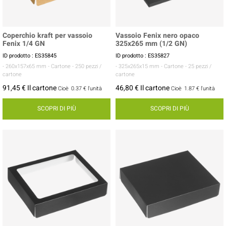
Coperchio kraft per vassoio
Vassoio Fenix nero opaco
Fenix 1/4 GN
325x265 mm (1/2 GN)
ID prodotto : ES35845
ID prodotto : ES35827
- 260x157x65 mm
- Cartone
- 250 pezzi /
- 325x265x15 mm
- Cartone
- 25 pezzi /
cartone
cartone
91,45 € Il cartone
46,80 € Il cartone
Cioè
0.37 €
l'unità
Cioè
1.87 €
l'unità
SCOPRI DI PIÙ
SCOPRI DI PIÙ