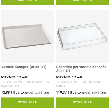
Vassoio Kanopée (Atlas 1/1)
Coperchio per vassoio Kanopée
Atlas 1/1
ID prodotto : VF50260
ID prodotto : VF50268
- 372x271x20 mm
- Polpa di canna
- 100
- 379x275x39 mm
- RPET
- 100 pezzi /
pezzi / cartone
cartone
72,88 € Il cartone
119,37 € Il cartone
Cioè
0.73 €
l'unità
Cioè
1.19 €
l'unità
SCOPRI DI PIÙ
SCOPRI DI PIÙ