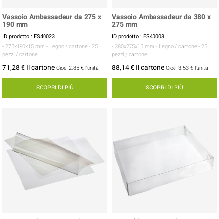
Vassoio Ambassadeur da 275 x
Vassoio Ambassadeur da 380 x
190 mm
275 mm
ID prodotto : ES40023
ID prodotto : ES40003
- 275x190x15 mm
- Legno / cartone
- 25
- 380x275x15 mm
- Legno / cartone
- 25
pezzi / cartone
pezzi / cartone
71,28 € Il cartone
88,14 € Il cartone
Cioè
2.85 €
l'unità
Cioè
3.53 €
l'unità
SCOPRI DI PIÙ
SCOPRI DI PIÙ