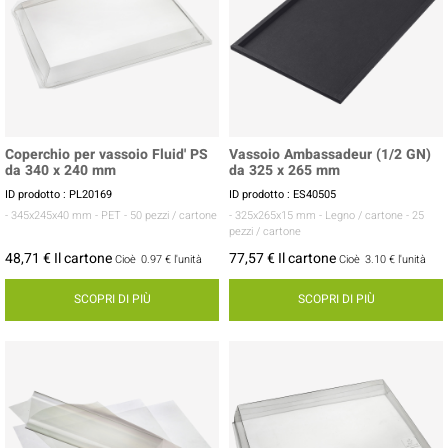
Coperchio per vassoio Fluid' PS
Vassoio Ambassadeur (1/2 GN)
da 340 x 240 mm
da 325 x 265 mm
ID prodotto : PL20169
ID prodotto : ES40505
- 345x245x40 mm
- PET
- 50 pezzi / cartone
- 325x265x15 mm
- Legno / cartone
- 25
pezzi / cartone
48,71 € Il cartone
77,57 € Il cartone
Cioè
0.97 €
l'unità
Cioè
3.10 €
l'unità
SCOPRI DI PIÙ
SCOPRI DI PIÙ