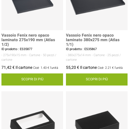
Vassoio Fenix nero opaco
Vassoio Fenix nero opaco
laminato 275x190 mm (Atlas
laminato 380x275 mm (Atlas
1/2)
1/1)
ID prodotto : ES35877
ID prodotto : ES35867
- 275x190x15 mm
- Cartone
- 50 pezzi /
- 380x275x14 mm
- Cartone
- 25 pezzi /
cartone
cartone
71,42 € Il cartone
55,20 € Il cartone
Cioè
1.43 €
l'unità
Cioè
2.21 €
l'unità
SCOPRI DI PIÙ
SCOPRI DI PIÙ