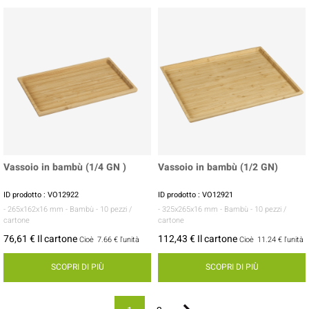
Vassoio in bambù (1/4 GN )
Vassoio in bambù (1/2 GN)
ID prodotto : VO12922
ID prodotto : VO12921
- 265x162x16 mm
- Bambù
- 10 pezzi /
- 325x265x16 mm
- Bambù
- 10 pezzi /
cartone
cartone
76,61 € Il cartone
112,43 € Il cartone
Cioè
7.66 €
l'unità
Cioè
11.24 €
l'unità
SCOPRI DI PIÙ
SCOPRI DI PIÙ