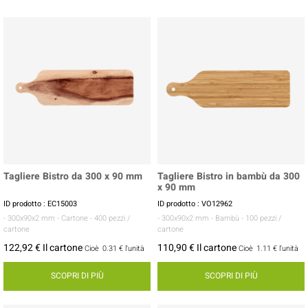
Tagliere Bistro da 300 x 90 mm
Tagliere Bistro in bambù da 300
x 90 mm
ID prodotto : EC15003
ID prodotto : VO12962
- 300x90x2 mm
- Cartone
- 400 pezzi /
- 300x90x2 mm
- Bambù
- 100 pezzi /
cartone
cartone
122,92 € Il cartone
110,90 € Il cartone
Cioè
0.31 €
l'unità
Cioè
1.11 €
l'unità
SCOPRI DI PIÙ
SCOPRI DI PIÙ