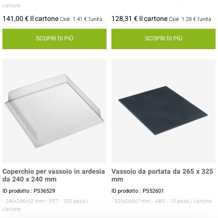
cartone
141,00 € Il cartone
128,31 € Il cartone
Cioè
1.41 €
l'unità
Cioè
1.28 €
l'unità
SCOPRI DI PIÙ
SCOPRI DI PIÙ
Coperchio per vassoio in ardesia
Vassoio da portata da 265 x 325
da 240 x 240 mm
mm
ID prodotto : PS36529
ID prodotto : PS52601
- 246x246x52 mm
- PET
- 100 pezzi /
- 325x265x7 mm
- ABS
- 15 pezzi / cartone
cartone