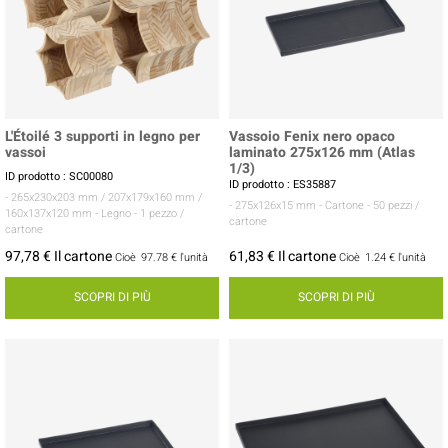
L'Étoilé 3 supporti in legno per
Vassoio Fenix nero opaco
vassoi
laminato 275x126 mm (Atlas
1/3)
ID prodotto : SC00080
ID prodotto : ES35887
- 265x230x203 mm / 207x179x160 mm /
- 275x126x15 mm
- Cartone
- 50 pezzi /
160x137x120 mm
- Legno
- 1 pezzo /
cartone
cartone
97,78 € Il cartone
61,83 € Il cartone
Cioè
97.78 €
l'unità
Cioè
1.24 €
l'unità
SCOPRI DI PIÙ
SCOPRI DI PIÙ