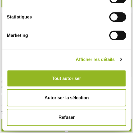
SCOPRI DI PIÙ
SCOPRI DI PIÙ
Statistiques
Marketing
Afficher les détails
Tout autoriser
Coperchio per vassoio in ardesia
Vassoio Fluid' da 400 x 150 mm
da 295 x 195 mm
ID prodotto : PS36519
ID prodotto : PS50173
Autoriser la sélection
- 300x200x52 mm
- RPET
- 100 pezzi /
- 400x150x15 mm
- PS
- 100 pezzi / cartone
cartone
75,88 € Il cartone
98,25 € Il cartone
Cioè
0.76 €
l'unità
Cioè
0.98 €
l'unità
Refuser
SCOPRI DI PIÙ
SCOPRI DI PIÙ