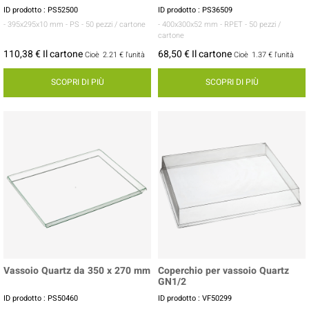
ID prodotto : PS52500
ID prodotto : PS36509
- 395x295x10 mm
- PS
- 50 pezzi / cartone
- 400x300x52 mm
- RPET
- 50 pezzi /
cartone
110,38 € Il cartone
68,50 € Il cartone
Cioè
2.21 €
l'unità
Cioè
1.37 €
l'unità
SCOPRI DI PIÙ
SCOPRI DI PIÙ
Vassoio Quartz da 350 x 270 mm
Coperchio per vassoio Quartz
GN1/2
ID prodotto : PS50460
ID prodotto : VF50299