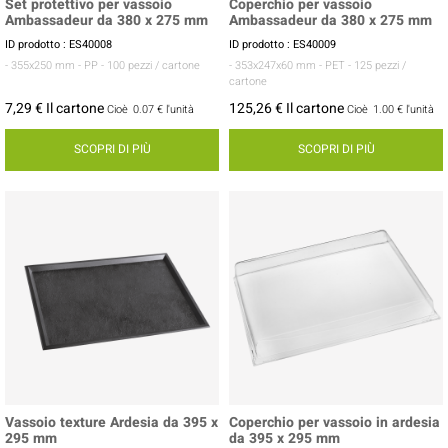
Set protettivo per vassoio
Coperchio per vassoio
Ambassadeur da 380 x 275 mm
Ambassadeur da 380 x 275 mm
ID prodotto : ES40008
ID prodotto : ES40009
- 355x250 mm
- PP
- 100 pezzi / cartone
- 353x247x60 mm
- PET
- 125 pezzi /
cartone
7,29 € Il cartone
125,26 € Il cartone
Cioè
0.07 €
l'unità
Cioè
1.00 €
l'unità
SCOPRI DI PIÙ
SCOPRI DI PIÙ
Vassoio texture Ardesia da 395 x
Coperchio per vassoio in ardesia
295 mm
da 395 x 295 mm