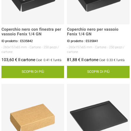
Coperchio nero con finestra per
Coperchio nero per vassoio
vassoio Fenix 1/4 GN
Fenix 1/4 GN
ID prodotto : ES35842
ID prodotto : ES35841
- 260x157x65 mm
- Cartone
- 250 pezzi /
- 260x157x65 mm
- Cartone
- 250 pezzi /
cartone
cartone
103,60 € Il cartone
81,88 € Il cartone
Cioè
0.41 €
l'unità
Cioè
0.33 €
l'unità
SCOPRI DI PIÙ
SCOPRI DI PIÙ