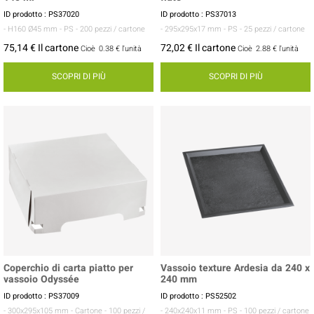
ID prodotto : PS37020
ID prodotto : PS37013
- H160 Ø45 mm
- PS
- 200 pezzi / cartone
- 295x295x17 mm
- PS
- 25 pezzi / cartone
75,14 € Il cartone
72,02 € Il cartone
Cioè
0.38 €
l'unità
Cioè
2.88 €
l'unità
SCOPRI DI PIÙ
SCOPRI DI PIÙ
Coperchio di carta piatto per
Vassoio texture Ardesia da 240 x
vassoio Odyssée
240 mm
ID prodotto : PS37009
ID prodotto : PS52502
- 300x295x105 mm
- Cartone
- 100 pezzi /
- 240x240x11 mm
- PS
- 100 pezzi / cartone