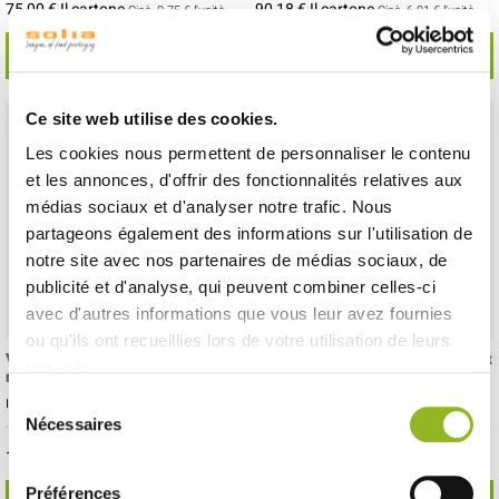
75,00 € Il cartone
90,18 € Il cartone
Cioè
0.75 €
l'unità
Cioè
6.01 €
l'unità
SCOPRI DI PIÙ
SCOPRI DI PIÙ
Ce site web utilise des cookies.
Les cookies nous permettent de personnaliser le contenu
et les annonces, d'offrir des fonctionnalités relatives aux
médias sociaux et d'analyser notre trafic. Nous
partageons également des informations sur l'utilisation de
notre site avec nos partenaires de médias sociaux, de
publicité et d'analyse, qui peuvent combiner celles-ci
avec d'autres informations que vous leur avez fournies
ou qu'ils ont recueillies lors de votre utilisation de leurs
Vassoio da portata da 530 x 325
Vassoio texture Ardesia da 295 x
services.
mm
195 mm
Sélection
ID prodotto : PS52600
ID prodotto : PS52501
Nécessaires
- 530x325x7 mm
- ABS
- 10 pezzi / cartone
- 295x195x10 mm
- PS
- 100 pezzi / cartone
du
111,05 € Il cartone
133,13 € Il cartone
consentement
Cioè
11.11 €
l'unità
Cioè
1.33 €
l'unità
Préférences