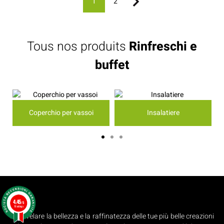
1
2
Tous nos produits
Rinfreschi e
buffet
Coperchio per vassoi
Insalatiere
4.45
/5
16 ratings
Per rivelare la bellezza e la raffinatezza delle tue più belle creazioni