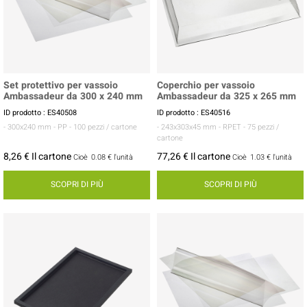
Set protettivo per vassoio
Coperchio per vassoio
Ambassadeur da 300 x 240 mm
Ambassadeur da 325 x 265 mm
ID prodotto : ES40508
ID prodotto : ES40516
- 300x240 mm
- PP
- 100 pezzi / cartone
- 243x303x45 mm
- RPET
- 75 pezzi /
cartone
8,26 € Il cartone
77,26 € Il cartone
Cioè
0.08 €
l'unità
Cioè
1.03 €
l'unità
SCOPRI DI PIÙ
SCOPRI DI PIÙ