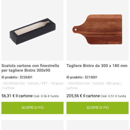
Scatola cartone con finestrella
Tagliere Bistro da 300 x 180 mm
per tagliere Bistro 300x90
ID prodotto : EC26301
ID prodotto : EC15001
- 302x90x50 mm
- Cartone / PET
- 100 pezzi
- 300x180x2 mm
- Cartone
- 400 pezzi /
/ cartone
cartone
56,31 € Il cartone
205,56 € Il cartone
Cioè
0.56 €
l'unità
Cioè
0.51 €
l'unità
SCOPRI DI PIÙ
SCOPRI DI PIÙ