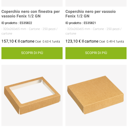
Coperchio nero con finestra per
Coperchio nero per vassoio
vassoio Fenix 1/2 GN
Fenix 1/2 GN
ID prodotto : ES35822
ID prodotto : ES35821
- 320x260x65 mm
- Cartone
- 250 pezzi /
- 320x260x65 mm
- Cartone
- 250 pezzi /
cartone
cartone
157,10 € Il cartone
123,10 € Il cartone
Cioè
0.63 €
l'unità
Cioè
0.49 €
l'unità
SCOPRI DI PIÙ
SCOPRI DI PIÙ