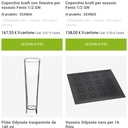
Coperchio kraft con finestra per
Coperchio kraft per vassoio
vassoio Fenix 1/2 GN
Fenix 1/2 GN
ID prodotto : ES35826
ID prodotto : ES35825
- 320x260x65 mm
- Cartone
- 250 pezzi /
- 320x260x65 mm
- Cartone
- 250 pezzi /
cartone
cartone
167,55 € Il cartone
138,00 € Il cartone
Cioè
0.67 €
l'unità
Cioè
0.55 €
l'unità
SCOPRI DI PIÙ
SCOPRI DI PIÙ
Flûte Odyssée trasparente da
Vassoio Odyssée nero per 16
140 ml
flûte