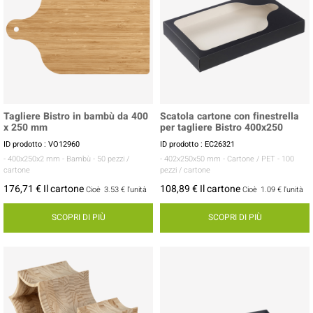
Tagliere Bistro in bambù da 400
Scatola cartone con finestrella
x 250 mm
per tagliere Bistro 400x250
ID prodotto : VO12960
ID prodotto : EC26321
- 400x250x2 mm
- Bambù
- 50 pezzi /
- 402x250x50 mm
- Cartone / PET
- 100
cartone
pezzi / cartone
176,71 € Il cartone
108,89 € Il cartone
Cioè
3.53 €
l'unità
Cioè
1.09 €
l'unità
SCOPRI DI PIÙ
SCOPRI DI PIÙ