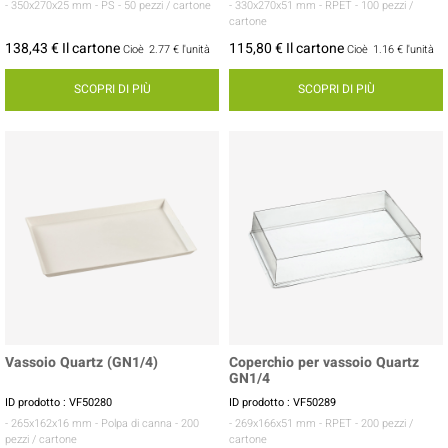
- 350x270x25 mm
- PS
- 50 pezzi / cartone
- 330x270x51 mm
- RPET
- 100 pezzi /
cartone
138,43 € Il cartone
115,80 € Il cartone
Cioè
2.77 €
l'unità
Cioè
1.16 €
l'unità
SCOPRI DI PIÙ
SCOPRI DI PIÙ
Vassoio Quartz (GN1/4)
Coperchio per vassoio Quartz
GN1/4
ID prodotto : VF50280
ID prodotto : VF50289
- 265x162x16 mm
- Polpa di canna
- 200
- 269x166x51 mm
- RPET
- 200 pezzi /
pezzi / cartone
cartone