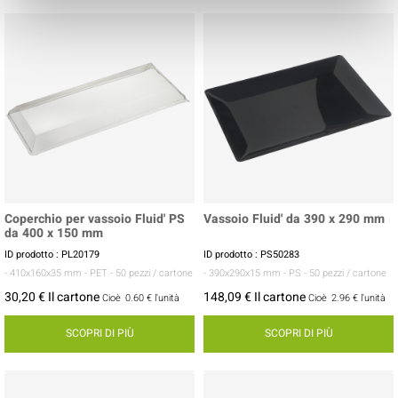
Coperchio per vassoio Fluid' PS
Vassoio Fluid' da 390 x 290 mm
da 400 x 150 mm
ID prodotto : PL20179
ID prodotto : PS50283
- 410x160x35 mm
- PET
- 50 pezzi / cartone
- 390x290x15 mm
- PS
- 50 pezzi / cartone
30,20 € Il cartone
148,09 € Il cartone
Cioè
0.60 €
l'unità
Cioè
2.96 €
l'unità
SCOPRI DI PIÙ
SCOPRI DI PIÙ