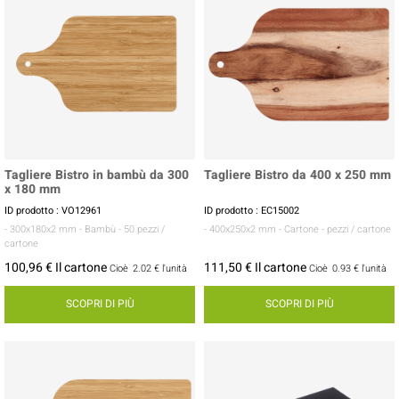
Tagliere Bistro in bambù da 300
Tagliere Bistro da 400 x 250 mm
x 180 mm
ID prodotto : VO12961
ID prodotto : EC15002
- 300x180x2 mm
- Bambù
- 50 pezzi /
- 400x250x2 mm
- Cartone
- pezzi / cartone
cartone
100,96 € Il cartone
111,50 € Il cartone
Cioè
2.02 €
l'unità
Cioè
0.93 €
l'unità
SCOPRI DI PIÙ
SCOPRI DI PIÙ