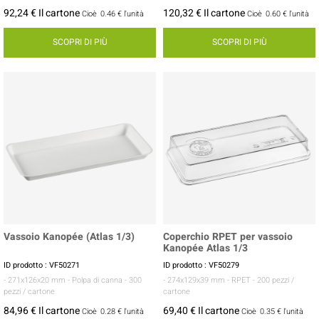
92,24 € Il cartone
120,32 € Il cartone
Cioè
0.46 €
l'unità
Cioè
0.60 €
l'unità
SCOPRI DI PIÙ
SCOPRI DI PIÙ
Vassoio Kanopée (Atlas 1/3)
Coperchio RPET per vassoio
Kanopée Atlas 1/3
ID prodotto : VF50271
ID prodotto : VF50279
- 271x126x20 mm
- Polpa di canna
- 300
- 274x129x39 mm
- RPET
- 200 pezzi /
pezzi / cartone
cartone
84,96 € Il cartone
69,40 € Il cartone
Cioè
0.28 €
l'unità
Cioè
0.35 €
l'unità