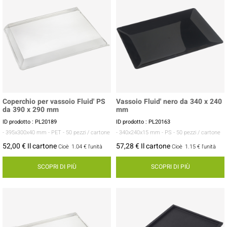
Coperchio per vassoio Fluid' PS
Vassoio Fluid' nero da 340 x 240
da 390 x 290 mm
mm
ID prodotto : PL20189
ID prodotto : PL20163
- 395x300x40 mm
- PET
- 50 pezzi / cartone
- 340x240x15 mm
- PS
- 50 pezzi / cartone
52,00 € Il cartone
57,28 € Il cartone
Cioè
1.04 €
l'unità
Cioè
1.15 €
l'unità
SCOPRI DI PIÙ
SCOPRI DI PIÙ