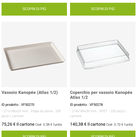
SCOPRI DI PIÙ
SCOPRI DI PIÙ
Vassoio Kanopée (Atlas 1/2)
Coperchio per vassoio Kanopée
Atlas 1/2
ID prodotto : VF50270
ID prodotto : VF50278
- 271x186x20 mm
- Polpa di canna
- 200
- 274x189x39 mm
- RPET
- 200 pezzi /
pezzi / cartone
cartone
75,26 € Il cartone
140,38 € Il cartone
Cioè
0.38 €
l'unità
Cioè
0.70 €
l'unità
SCOPRI DI PIÙ
SCOPRI DI PIÙ