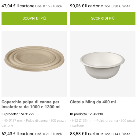
47,04 € Il cartone
90,06 € Il cartone
Cioè
0.16 €
l'unità
Cioè
0.30 €
l'unità
SCOPRI DI PIÙ
SCOPRI DI PIÙ
Coperchio polpa di canna per
Ciotola Ming da 400 ml
insalatiera da 1000 e 1300 ml
ID prodotto : VF31279
ID prodotto : VF42330
- H9 Ø187 mm
- Polpa di canna
- 300 pezzi /
- H52 Ø135 mm
- Polpa di canna
- 600 pezzi
cartone
/ cartone
62,43 € Il cartone
83,58 € Il cartone
Cioè
0.21 €
l'unità
Cioè
0.14 €
l'unità