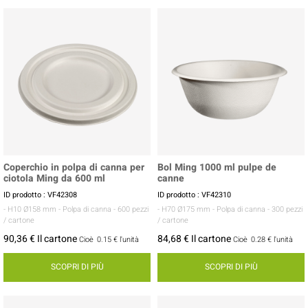
Coperchio in polpa di canna per
Bol Ming 1000 ml pulpe de
ciotola Ming da 600 ml
canne
ID prodotto : VF42308
ID prodotto : VF42310
- H10 Ø158 mm
- Polpa di canna
- 600 pezzi
- H70 Ø175 mm
- Polpa di canna
- 300 pezzi
/ cartone
/ cartone
90,36 € Il cartone
84,68 € Il cartone
Cioè
0.15 €
l'unità
Cioè
0.28 €
l'unità
SCOPRI DI PIÙ
SCOPRI DI PIÙ