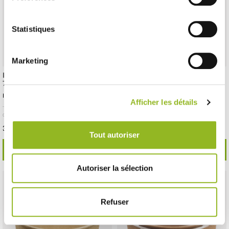
Statistiques
Marketing
Insalatiera tonda Ecokraft da
Insalatiera tonda Ecokraft con
750 ml
coperchio da 750 ml
ID prodotto : ES31270
ID prodotto : ES31275
Afficher les détails
- H63 Ø155 mm
- Cartone
- 300 pezzi /
- H63 Ø155 mm
- Cartone / PET
- 250 pezzi
cartone
/ cartone
39,63 € Il cartone
57,74 € Il cartone
Cioè
0.13 €
l'unità
Cioè
0.23 €
l'unità
Tout autoriser
SCOPRI DI PIÙ
SCOPRI DI PIÙ
Autoriser la sélection
Refuser