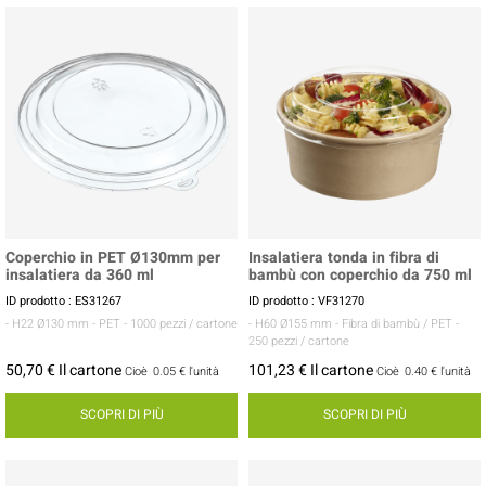
Coperchio in PET Ø130mm per
Insalatiera tonda in fibra di
insalatiera da 360 ml
bambù con coperchio da 750 ml
ID prodotto : ES31267
ID prodotto : VF31270
- H22 Ø130 mm
- PET
- 1000 pezzi / cartone
- H60 Ø155 mm
- Fibra di bambù / PET
-
250 pezzi / cartone
50,70 € Il cartone
101,23 € Il cartone
Cioè
0.05 €
l'unità
Cioè
0.40 €
l'unità
SCOPRI DI PIÙ
SCOPRI DI PIÙ