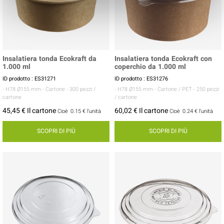
Insalatiera tonda Ecokraft da
Insalatiera tonda Ecokraft con
1.000 ml
coperchio da 1.000 ml
ID prodotto : ES31271
ID prodotto : ES31276
- H78 Ø155 mm
- Cartone
- 300 pezzi /
- H78 Ø155 mm
- Cartone / PET
- 250 pezzi
cartone
/ cartone
45,45 € Il cartone
60,02 € Il cartone
Cioè
0.15 €
l'unità
Cioè
0.24 €
l'unità
SCOPRI DI PIÙ
SCOPRI DI PIÙ