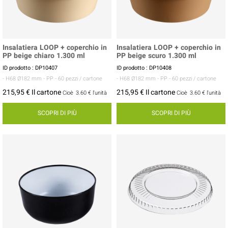
Insalatiera LOOP + coperchio in
Insalatiera LOOP + coperchio in
PP beige chiaro 1.300 ml
PP beige scuro 1.300 ml
ID prodotto : DP10407
ID prodotto : DP10408
- H68 Ø182 mm
- PP
- 60 pezzi / cartone
- H68 Ø182 mm
- PP
- 60 pezzi / cartone
215,95 € Il cartone
215,95 € Il cartone
Cioè
3.60 €
l'unità
Cioè
3.60 €
l'unità
SCOPRI DI PIÙ
SCOPRI DI PIÙ