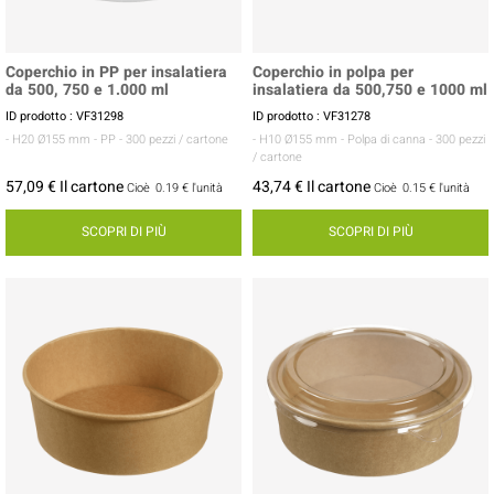
Coperchio in PP per insalatiera
Coperchio in polpa per
da 500, 750 e 1.000 ml
insalatiera da 500,750 e 1000 ml
ID prodotto : VF31298
ID prodotto : VF31278
- H20 Ø155 mm
- PP
- 300 pezzi / cartone
- H10 Ø155 mm
- Polpa di canna
- 300 pezzi
/ cartone
57,09 € Il cartone
43,74 € Il cartone
Cioè
0.19 €
l'unità
Cioè
0.15 €
l'unità
SCOPRI DI PIÙ
SCOPRI DI PIÙ