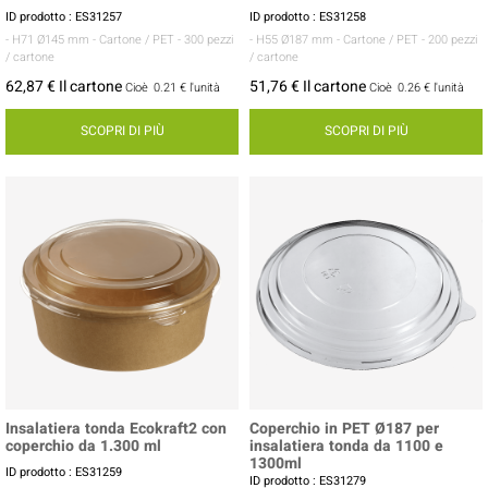
ID prodotto : ES31257
ID prodotto : ES31258
- H71 Ø145 mm
- Cartone / PET
- 300 pezzi
- H55 Ø187 mm
- Cartone / PET
- 200 pezzi
/ cartone
/ cartone
62,87 € Il cartone
51,76 € Il cartone
Cioè
0.21 €
l'unità
Cioè
0.26 €
l'unità
SCOPRI DI PIÙ
SCOPRI DI PIÙ
Insalatiera tonda Ecokraft2 con
Coperchio in PET Ø187 per
coperchio da 1.300 ml
insalatiera tonda da 1100 e
1300ml
ID prodotto : ES31259
ID prodotto : ES31279