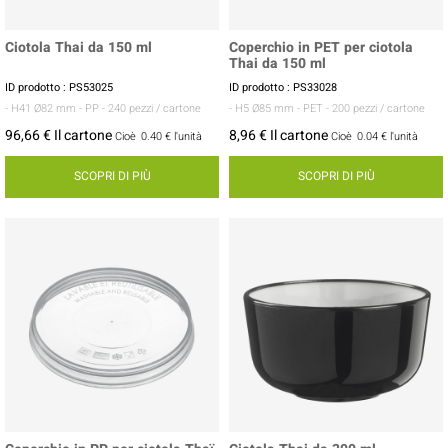
Ciotola Thai da 150 ml
Coperchio in PET per ciotola
Thai da 150 ml
ID prodotto : PS53025
ID prodotto : PS33028
- H41 Ø82 mm
- PP
- 240 pezzi / cartone
- H5 Ø85 mm
- PET
- 200 pezzi / cartone
96,66 € Il cartone
8,96 € Il cartone
Cioè
0.40 €
l'unità
Cioè
0.04 €
l'unità
SCOPRI DI PIÙ
SCOPRI DI PIÙ