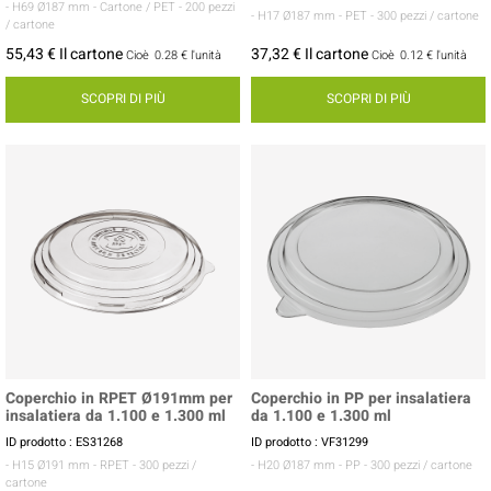
- H69 Ø187 mm
- Cartone / PET
- 200 pezzi
- H17 Ø187 mm
- PET
- 300 pezzi / cartone
/ cartone
55,43 € Il cartone
37,32 € Il cartone
Cioè
0.28 €
l'unità
Cioè
0.12 €
l'unità
SCOPRI DI PIÙ
SCOPRI DI PIÙ
Coperchio in RPET Ø191mm per
Coperchio in PP per insalatiera
insalatiera da 1.100 e 1.300 ml
da 1.100 e 1.300 ml
ID prodotto : ES31268
ID prodotto : VF31299
- H15 Ø191 mm
- RPET
- 300 pezzi /
- H20 Ø187 mm
- PP
- 300 pezzi / cartone
cartone