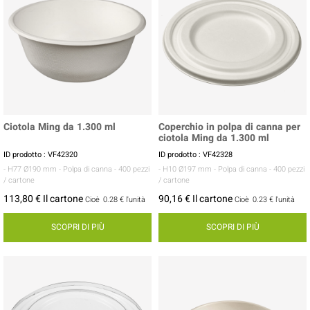
Ciotola Ming da 1.300 ml
Coperchio in polpa di canna per
ciotola Ming da 1.300 ml
ID prodotto : VF42320
ID prodotto : VF42328
- H77 Ø190 mm
- Polpa di canna
- 400 pezzi
- H10 Ø197 mm
- Polpa di canna
- 400 pezzi
/ cartone
/ cartone
113,80 € Il cartone
90,16 € Il cartone
Cioè
0.28 €
l'unità
Cioè
0.23 €
l'unità
SCOPRI DI PIÙ
SCOPRI DI PIÙ