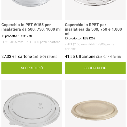
Coperchio in PET Ø155 per
Coperchio in RPET per
insalatiera da 500, 750, 1000 ml
insalatiera da 500, 750 e 1.000
ml
ID prodotto : ES31278
ID prodotto : ES31269
- H21 Ø155 mm
- PET
- 300 pezzi / cartone
- H21 Ø155 mm
- RPET
- 300 pezzi /
cartone
27,33 € Il cartone
41,55 € Il cartone
Cioè
0.09 €
l'unità
Cioè
0.14 €
l'unità
SCOPRI DI PIÙ
SCOPRI DI PIÙ