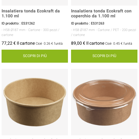
Insalatiera tonda Ecokraft da
Insalatiera tonda Ecokraft con
1.100 ml
coperchio da 1.100 ml
ID prodotto : ES31262
ID prodotto : ES31263
- H58 Ø187 mm
- Cartone
- 300 pezzi /
- H58 Ø187 mm
- Cartone / PET
- 200 pezzi
cartone
/ cartone
77,22 € Il cartone
89,00 € Il cartone
Cioè
0.26 €
l'unità
Cioè
0.45 €
l'unità
SCOPRI DI PIÙ
SCOPRI DI PIÙ