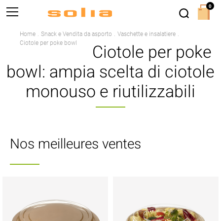
0
Home
Snack e Vendita da asporto
Vaschette e insalatiere
Ciotole per poke bowl
Ciotole per poke
bowl: ampia scelta di ciotole
monouso e riutilizzabili
Nos meilleures ventes