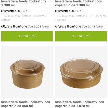
Insalatiera tonda Ecokraft da
Insalatiera tonda Ecokraft con
1.300 ml
coperchio da 1.300 ml
ID prodotto : ES31272
ID prodotto : ES31277
- H67 Ø187 mm
- Cartone
- 300 pezzi /
- H67 Ø187 mm
- Cartone / PET
- 200 pezzi
cartone
/ cartone
60,78 € Il cartone
67,92 € Il cartone
Cioè
0.20 €
l'unità
Cioè
0.34 €
l'unità
SCOPRI DI PIÙ
SCOPRI DI PIÙ
Insalatiera tonda Ecokraft2 con
Insalatiera tonda Ecokraft2 con
coperchio da 850 ml
coperchio da 1.070 ml