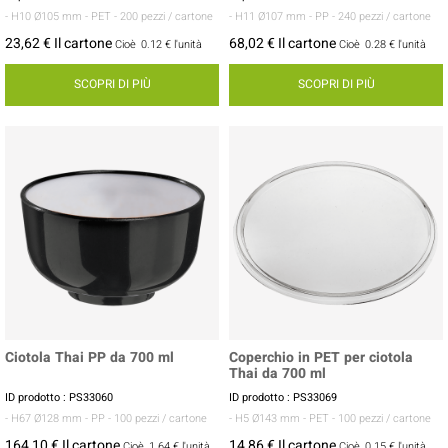
- H10 Ø105 mm
- PET
- 200 pezzi / cartone
- H11 Ø107 mm
- PP
- 240 pezzi / cartone
23,62 € Il cartone
68,02 € Il cartone
Cioè
0.12 €
l'unità
Cioè
0.28 €
l'unità
SCOPRI DI PIÙ
SCOPRI DI PIÙ
Ciotola Thai PP da 700 ml
Coperchio in PET per ciotola
Thai da 700 ml
ID prodotto : PS33060
ID prodotto : PS33069
- H67 Ø128 mm
- PP
- 100 pezzi / cartone
- H5 Ø143 mm
- PET
- 100 pezzi / cartone
164,10 € Il cartone
14,86 € Il cartone
Cioè
1.64 €
l'unità
Cioè
0.15 €
l'unità