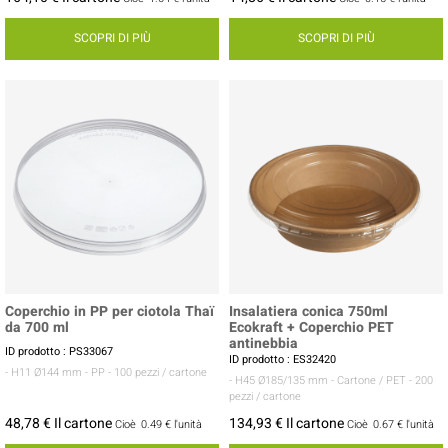
SCOPRI DI PIÙ
SCOPRI DI PIÙ
Coperchio in PP per ciotola Thaï
Insalatiera conica 750ml
da 700 ml
Ecokraft + Coperchio PET
antinebbia
ID prodotto : PS33067
ID prodotto : ES32420
- H11 Ø144 mm
- PP
- 100 pezzi / cartone
- H45 Ø185/135 mm
- Cartone / PET
- 200
pezzi / cartone
48,78 € Il cartone
134,93 € Il cartone
Cioè
0.49 €
l'unità
Cioè
0.67 €
l'unità