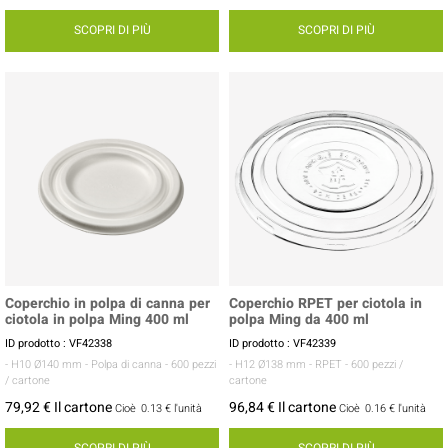
SCOPRI DI PIÙ
SCOPRI DI PIÙ
Coperchio in polpa di canna per
Coperchio RPET per ciotola in
ciotola in polpa Ming 400 ml
polpa Ming da 400 ml
ID prodotto : VF42338
ID prodotto : VF42339
- H10 Ø140 mm
- Polpa di canna
- 600 pezzi
- H12 Ø138 mm
- RPET
- 600 pezzi /
/ cartone
cartone
79,92 € Il cartone
96,84 € Il cartone
Cioè
0.13 €
l'unità
Cioè
0.16 €
l'unità