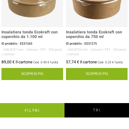
Insalatiera tonda Ecokraft con
Insalatiera tonda Ecokraft con
coperchio da 1.100 ml
coperchio da 750 ml
ID prodotto : ES31263
ID prodotto : ES31275
- H58 Ø187 mm
- Cartone / PET
- 200 pezzi
- H63 Ø155 mm
- Cartone / PET
- 250 pezzi
/ cartone
/ cartone
89,00 € Il cartone
57,74 € Il cartone
Cioè
0.45 €
l'unità
Cioè
0.23 €
l'unità
SCOPRI DI PIÙ
SCOPRI DI PIÙ
TRI
FILTRI