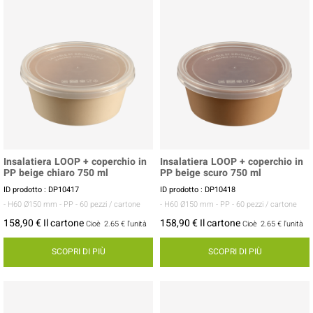
Insalatiera LOOP + coperchio in
Insalatiera LOOP + coperchio in
PP beige chiaro 750 ml
PP beige scuro 750 ml
ID prodotto : DP10417
ID prodotto : DP10418
- H60 Ø150 mm
- PP
- 60 pezzi / cartone
- H60 Ø150 mm
- PP
- 60 pezzi / cartone
158,90 € Il cartone
158,90 € Il cartone
Cioè
2.65 €
l'unità
Cioè
2.65 €
l'unità
SCOPRI DI PIÙ
SCOPRI DI PIÙ