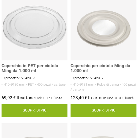
Coperchio in PET per ciotola
Coperchio per ciotola Ming da
Ming da 1.000 ml
1.000 ml
ID prodotto : VF42319
ID prodotto : VF42317
- H10 Ø180 mm
- PET
- 400 pezzi / cartone
- H10 Ø181 mm
- Polpa di canna
- 400 pezzi
/ cartone
69,92 € Il cartone
123,40 € Il cartone
Cioè
0.17 €
l'unità
Cioè
0.31 €
l'unità
SCOPRI DI PIÙ
SCOPRI DI PIÙ