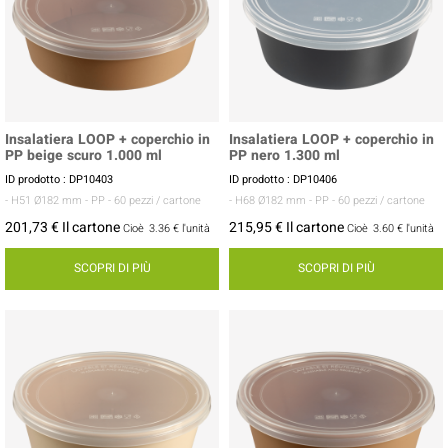
Insalatiera LOOP + coperchio in
Insalatiera LOOP + coperchio in
PP beige scuro 1.000 ml
PP nero 1.300 ml
ID prodotto : DP10403
ID prodotto : DP10406
- H51 Ø182 mm
- PP
- 60 pezzi / cartone
- H68 Ø182 mm
- PP
- 60 pezzi / cartone
201,73 € Il cartone
215,95 € Il cartone
Cioè
3.36 €
l'unità
Cioè
3.60 €
l'unità
SCOPRI DI PIÙ
SCOPRI DI PIÙ