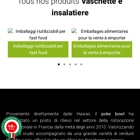
Tous nos produits
Vaschette e
insalatiere
Imballaggi riutilizzabili per
Emballages alimentaires pour
fast food
la vente à emporter
Proveniente direttamente dalle Hawaii, il
poke bowl
ha
conquistato un posto di rilievo nel settore della ristorazione
4.45
professionale in Francia dalla metà degli anni 2010. Valorizzando
/5
16 ratings
il pesce crudo accompagnato da una grande varietà di verdure