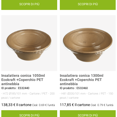
SCOPRI DI PIÙ
SCOPRI DI PIÙ
Insalatiera conica 1050ml
Insalatiera conica 1300ml
Ecokraft +Coperchio PET
Ecokraft +Coperchio PET
antinebbia
antinebbia
ID prodotto : ES32440
ID prodotto : ES32460
- H72 Ø185/101 mm
- Cartone / PET
- 200
- H81 Ø200/101 mm
- Cartone / PET
- 150
pezzi / cartone
pezzi / cartone
138,33 € Il cartone
117,85 € Il cartone
Cioè
0.69 €
l'unità
Cioè
0.79 €
l'unità
SCOPRI DI PIÙ
SCOPRI DI PIÙ