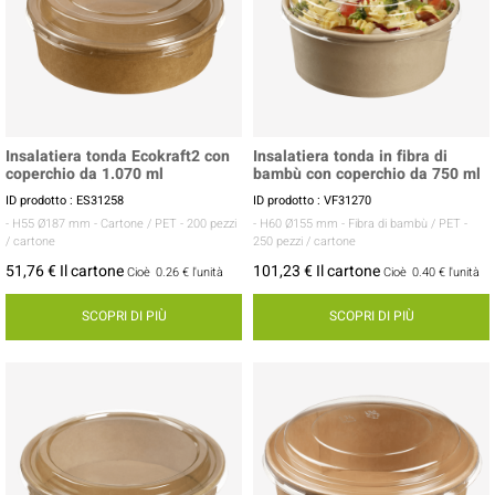
Insalatiera tonda Ecokraft2 con
Insalatiera tonda in fibra di
coperchio da 1.070 ml
bambù con coperchio da 750 ml
ID prodotto : ES31258
ID prodotto : VF31270
- H55 Ø187 mm
- Cartone / PET
- 200 pezzi
- H60 Ø155 mm
- Fibra di bambù / PET
-
/ cartone
250 pezzi / cartone
51,76 € Il cartone
101,23 € Il cartone
Cioè
0.26 €
l'unità
Cioè
0.40 €
l'unità
SCOPRI DI PIÙ
SCOPRI DI PIÙ