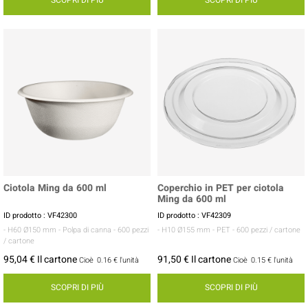
SCOPRI DI PIÙ
SCOPRI DI PIÙ
Ciotola Ming da 600 ml
Coperchio in PET per ciotola
Ming da 600 ml
ID prodotto : VF42300
ID prodotto : VF42309
- H60 Ø150 mm
- Polpa di canna
- 600 pezzi
- H10 Ø155 mm
- PET
- 600 pezzi / cartone
/ cartone
95,04 € Il cartone
91,50 € Il cartone
Cioè
0.16 €
l'unità
Cioè
0.15 €
l'unità
SCOPRI DI PIÙ
SCOPRI DI PIÙ