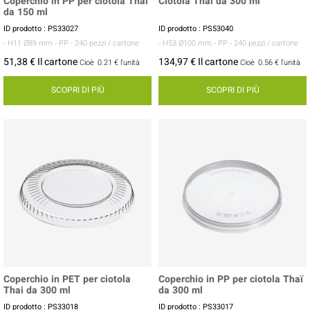
Coperchio in PP per ciotola Thaï
Ciotola Thai da 300 ml
da 150 ml
ID prodotto : PS33027
ID prodotto : PS53040
- H11 Ø89 mm
- PP
- 240 pezzi / cartone
- H53 Ø100 mm
- PP
- 240 pezzi / cartone
51,38 € Il cartone
134,97 € Il cartone
Cioè
0.21 €
l'unità
Cioè
0.56 €
l'unità
SCOPRI DI PIÙ
SCOPRI DI PIÙ
Coperchio in PET per ciotola
Coperchio in PP per ciotola Thaï
Thai da 300 ml
da 300 ml
ID prodotto : PS33018
ID prodotto : PS33017