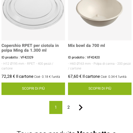
Coperchio RPET per ciotola in
Mix bowl da 700 ml
polpa Ming da 1.300 ml
ID prodotto : VF42329
ID prodotto : VF42420
- H12 Ø195 mm
- RPET
- 400 pezzi /
- H60 Ø163 mm
- Polpa di canna
- 200 pezzi
cartone
/ cartone
72,28 € Il cartone
67,60 € Il cartone
Cioè
0.18 €
l'unità
Cioè
0.34 €
l'unità
SCOPRI DI PIÙ
SCOPRI DI PIÙ
1
2