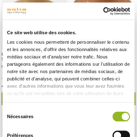
Ce site web utilise des cookies.
Les cookies nous permettent de personnaliser le contenu
et les annonces, d'offrir des fonctionnalités relatives aux
Insalatiera tonda Ecokraft da
Insalatiera tonda Ecokraft con
médias sociaux et d'analyser notre trafic. Nous
500 ml
coperchio da 500 ml
partageons également des informations sur l'utilisation de
ID prodotto : ES31265
ID prodotto : ES31266
notre site avec nos partenaires de médias sociaux, de
- H52 Ø155 mm
- Cartone
- 300 pezzi /
- H52 Ø155 mm
- Cartone / PET
- 250 pezzi
cartone
/ cartone
publicité et d'analyse, qui peuvent combiner celles-ci
47,52 € Il cartone
77,78 € Il cartone
avec d'autres informations que vous leur avez fournies
Cioè
0.16 €
l'unità
Cioè
0.31 €
l'unità
ou qu'ils ont recueillies lors de votre utilisation de leurs
SCOPRI DI PIÙ
SCOPRI DI PIÙ
services.
Sélection
Nécessaires
du
consentement
Préférences