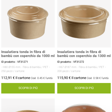
Insalatiera tonda in fibra di
Insalatiera tonda in fibra di
bambù con coperchio da 1000 ml
bambù con coperchio da 1300 ml
ID prodotto : VF31271
ID prodotto : VF31272
- H80 Ø155 mm
- Fibra di bambù / PET
-
- H67 Ø187 mm
- Fibra di bambù / PET
-
250 pezzi / cartone
200 pezzi / cartone
112,91 € Il cartone
115,90 € Il cartone
Cioè
0.45 €
l'unità
Cioè
0.58 €
l'unità
SCOPRI DI PIÙ
SCOPRI DI PIÙ