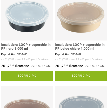
Insalatiera LOOP + coperchio in
Insalatiera LOOP + coperchio in
PP nero 1.000 ml
PP beige chiaro 1.000 ml
ID prodotto : DP10400
ID prodotto : DP10402
- H51 Ø182 mm
- PP
- 60 pezzi / cartone
- H51 Ø182 mm
- PP
- 60 pezzi / cartone
201,73 € Il cartone
201,73 € Il cartone
Cioè
3.36 €
l'unità
Cioè
3.36 €
l'unità
SCOPRI DI PIÙ
SCOPRI DI PIÙ