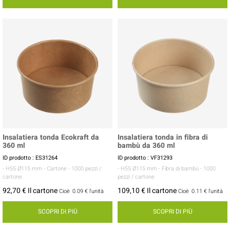
Insalatiera tonda Ecokraft da
Insalatiera tonda in fibra di
360 ml
bambù da 360 ml
ID prodotto : ES31264
ID prodotto : VF31293
- H55 Ø115 mm
- Cartone
- 1000 pezzi /
- H55 Ø115 mm
- Fibra di bambù
- 1000
cartone
pezzi / cartone
92,70 € Il cartone
109,10 € Il cartone
Cioè
0.09 €
l'unità
Cioè
0.11 €
l'unità
SCOPRI DI PIÙ
SCOPRI DI PIÙ