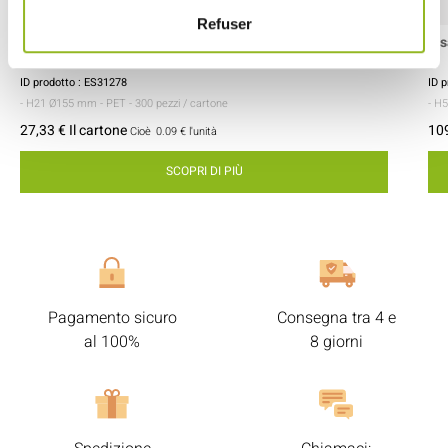
Refuser
Coperchio in PET Ø155 per insalatiera da 500, 750, 1000
Ins
ml
ID prodotto : ES31278
ID 
- H21 Ø155 mm
- PET
- 300 pezzi / cartone
- H
27,33 € Il cartone
109
Cioè
0.09 €
l'unità
SCOPRI DI PIÙ
Pagamento sicuro
Consegna tra 4 e
al 100%
8 giorni