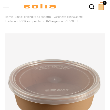
0
Home
Snack e Vendita da asporto
Vaschette e insalatiere
Insalatiera LOOP + coperchio in PP beige scuro 1.000 ml