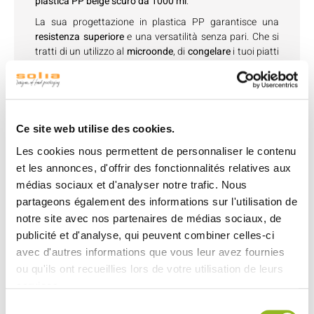
plastica PP beige scuro da 1000 ml
.
La sua progettazione in plastica PP garantisce una
resistenza superiore
e una versatilità senza pari. Che si
tratti di un utilizzo al
microonde
, di
congelare
i tuoi piatti
o di
riutilizzarli
, questa insalatiera è un indispensabile per
la tua cucina professionale.
Con una tolleranza termica da -18°C a 100°C, preserva
la qualità delle tue preparazioni durante tutta la loro
Ce site web utilise des cookies.
conservazione.
Les cookies nous permettent de personnaliser le contenu
Il coperchio incluso garantisce una
impermeabilità
perfetta
, ideale per i servizi di consegna e di ristorazione
et les annonces, d'offrir des fonctionnalités relatives aux
veloce.
médias sociaux et d'analyser notre trafic. Nous
partageons également des informations sur l'utilisation de
Offrendo una presentazione elegante e una praticità
assoluta, questa insalatiera è perfetta per una vasta
notre site avec nos partenaires de médias sociaux, de
gamma di piatti, dalle insalate ai piatti cucinati.
publicité et d'analyse, qui peuvent combiner celles-ci
avec d'autres informations que vous leur avez fournies
Rendi ogni servizio un successo con questa insalatiera
eccezionale.
ou qu'ils ont recueillies lors de votre utilisation de leurs
services.
Sélection