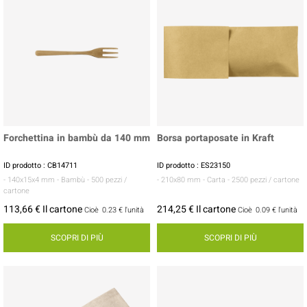
Forchettina in bambù da 140 mm
Borsa portaposate in Kraft
ID prodotto : CB14711
ID prodotto : ES23150
- 140x15x4 mm
- Bambù
- 500 pezzi /
- 210x80 mm
- Carta
- 2500 pezzi / cartone
cartone
113,66 € Il cartone
214,25 € Il cartone
Cioè
0.23 €
l'unità
Cioè
0.09 €
l'unità
SCOPRI DI PIÙ
SCOPRI DI PIÙ