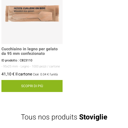
Cucchiaino in legno per gelato
da 95 mm confezionato
ID prodotto : CB23110
- 95x25 mm
- Legno
- 1000 pezzi / cartone
41,10 € Il cartone
Cioè
0.04 €
l'unità
SCOPRI DI PIÙ
Tous nos produits
Stoviglie