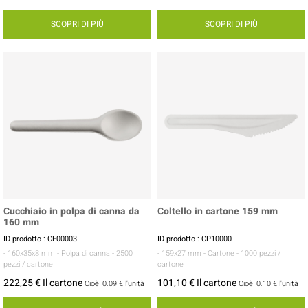
SCOPRI DI PIÙ
SCOPRI DI PIÙ
Cucchiaio in polpa di canna da
Coltello in cartone 159 mm
160 mm
ID prodotto : CE00003
ID prodotto : CP10000
- 160x35x8 mm
- Polpa di canna
- 2500
- 159x27 mm
- Cartone
- 1000 pezzi /
pezzi / cartone
cartone
222,25 € Il cartone
101,10 € Il cartone
Cioè
0.09 €
l'unità
Cioè
0.10 €
l'unità