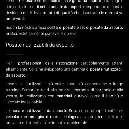
Le nostre
posate riutilizzabili o usa e getta da asporto
, sia singole
che sotto forma di
set di posate da asporto
, rispondono al nostro
desiderio di offrirvi
prodotti di qualità
che rispettano le
normative
ambientali
.
Scopri la nostra ampia
scelta di posate e set di posate da asporto
pratici, esteticamente piacevoli e durevoli.
Posate riutilizzabili da asporto
Per i
professionisti della ristorazione
particolarmente attenti
all’ambiente, Solia ha sviluppato una gamma di
posate riutilizzabili
da asporto
.
Lavabili e riutilizzabili più volte, sono più economiche a lungo
termine. Sempre attenti alla nostra impronta di carbonio e alla
vostra, le realizziamo con
materiali durevoli
come il bambù o
l’acciaio inossidabile.
Le
posate riutilizzabili da asporto Solia
sono un’opportunità per
veicolare un’immagine di marca ecologica
ai vostri clienti e attrarre
nuovi clienti attenti al loro impatto ambientale.