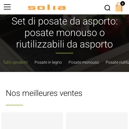
0
Set di posate da asporto:
posate monouso o
riutilizzabili da asporto
Tutti i prodotti
Posate in legno
Posate monouso
Posate riutili
Nos meilleures ventes