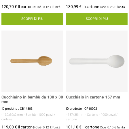
120,70 € Il cartone
130,99 € Il cartone
Cioè
0.12 €
l'unità
Cioè
0.26 €
l'unità
SCOPRI DI PIÙ
SCOPRI DI PIÙ
Cucchiaino in bambù da 130 x 30
Cucchiaio in cartone 157 mm
mm
ID prodotto : CB14803
ID prodotto : CP10002
- 130x30x2 mm
- Bambù
- 1000 pezzi /
- 157x35 mm
- Cartone
- 1000 pezzi /
cartone
cartone
119,00 € Il cartone
101,10 € Il cartone
Cioè
0.12 €
l'unità
Cioè
0.10 €
l'unità