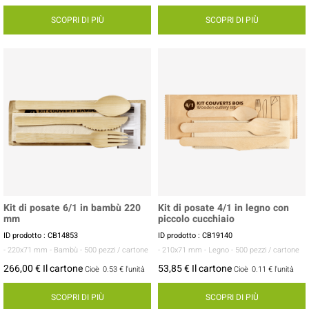
SCOPRI DI PIÙ
SCOPRI DI PIÙ
Kit di posate 6/1 in bambù 220
Kit di posate 4/1 in legno con
mm
piccolo cucchiaio
ID prodotto : CB14853
ID prodotto : CB19140
- 220x71 mm
- Bambù
- 500 pezzi / cartone
- 210x71 mm
- Legno
- 500 pezzi / cartone
266,00 € Il cartone
53,85 € Il cartone
Cioè
0.53 €
l'unità
Cioè
0.11 €
l'unità
SCOPRI DI PIÙ
SCOPRI DI PIÙ