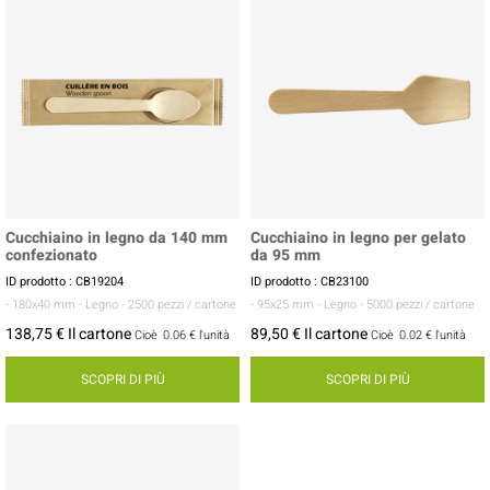
Cucchiaino in legno da 140 mm
Cucchiaino in legno per gelato
confezionato
da 95 mm
ID prodotto : CB19204
ID prodotto : CB23100
- 180x40 mm
- Legno
- 2500 pezzi / cartone
- 95x25 mm
- Legno
- 5000 pezzi / cartone
138,75 € Il cartone
89,50 € Il cartone
Cioè
0.06 €
l'unità
Cioè
0.02 €
l'unità
SCOPRI DI PIÙ
SCOPRI DI PIÙ