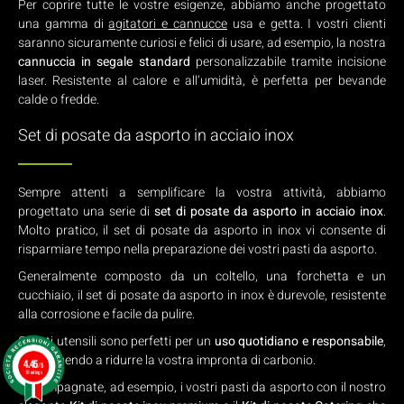
Per coprire tutte le vostre esigenze, abbiamo anche progettato
una gamma di
agitatori e cannucce
usa e getta. I vostri clienti
saranno sicuramente curiosi e felici di usare, ad esempio, la nostra
cannuccia in segale standard
personalizzabile tramite incisione
laser. Resistente al calore e all’umidità, è perfetta per bevande
calde o fredde.
Set di posate da asporto in acciaio inox
Sempre attenti a semplificare la vostra attività, abbiamo
progettato una serie di
set di posate da asporto in acciaio inox
.
Molto pratico, il set di posate da asporto in inox vi consente di
risparmiare tempo nella preparazione dei vostri pasti da asporto.
Generalmente composto da un coltello, una forchetta e un
cucchiaio, il set di posate da asporto in inox è durevole, resistente
alla corrosione e facile da pulire.
Questi utensili sono perfetti per un
uso quotidiano e responsabile
,
contribuendo a ridurre la vostra impronta di carbonio.
4.45
/5
16 ratings
Accompagnate, ad esempio, i vostri pasti da asporto con il nostro