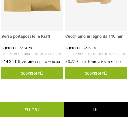
Borsa portaposate in Kraft
Cucchiaino in legno da 110 mm
ID prodotto : ES23150
ID prodotto : CB19104
- 210x80 mm
- Carta
- 2500 pezzi / cartone
- 110x25 mm
- Legno
- 2500 pezzi / cartone
214,25 € Il cartone
33,75 € Il cartone
Cioè
0.09 €
l'unità
Cioè
0.01 €
l'unità
SCOPRI DI PIÙ
SCOPRI DI PIÙ
TRI
FILTRI