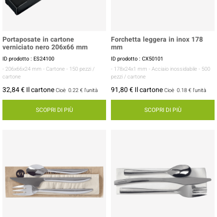
Portaposate in cartone
Forchetta leggera in inox 178
verniciato nero 206x66 mm
mm
ID prodotto : ES24100
ID prodotto : CX50101
- 206x66x24 mm
- Cartone
- 150 pezzi /
- 178x24x1 mm
- Acciaio inossidabile
- 500
cartone
pezzi / cartone
32,84 € Il cartone
91,80 € Il cartone
Cioè
0.22 €
l'unità
Cioè
0.18 €
l'unità
SCOPRI DI PIÙ
SCOPRI DI PIÙ