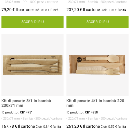
- 135x25 mm
- PP
- 1000 pezzi / cartone
- 230x71 mm
- Bambù
- 200 pezzi / cartone
79,20 € Il cartone
207,20 € Il cartone
Cioè
0.08 €
l'unità
Cioè
1.04 €
l'unità
SCOPRI DI PIÙ
SCOPRI DI PIÙ
Kit di posate 3/1 in bambù
Kit di posate 4/1 in bambù 220
230x71 mm
mm
ID prodotto : CB14751
ID prodotto : CB14850
- 230x71 mm
- Bambù
- 200 pezzi / cartone
- 220x71 mm
- Bambù
- 500 pezzi / cartone
167,78 € Il cartone
261,20 € Il cartone
Cioè
0.84 €
l'unità
Cioè
0.52 €
l'unità