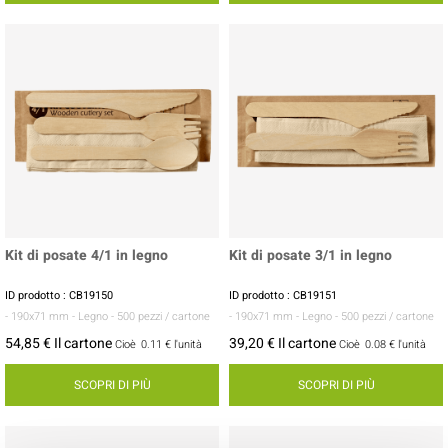
Kit di posate 4/1 in legno
Kit di posate 3/1 in legno
ID prodotto : CB19150
ID prodotto : CB19151
- 190x71 mm
- Legno
- 500 pezzi / cartone
- 190x71 mm
- Legno
- 500 pezzi / cartone
54,85 € Il cartone
39,20 € Il cartone
Cioè
0.11 €
l'unità
Cioè
0.08 €
l'unità
SCOPRI DI PIÙ
SCOPRI DI PIÙ