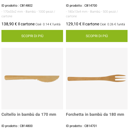
ID prodotto : CB14802
ID prodotto : CB14700
- 170x33x2 mm
- Bambù
- 1000 pezzi /
- 180x13x4 mm
- Bambù
- 500 pezzi /
cartone
cartone
138,90 € Il cartone
129,10 € Il cartone
Cioè
0.14 €
l'unità
Cioè
0.26 €
l'unità
SCOPRI DI PIÙ
SCOPRI DI PIÙ
Coltello in bambù da 170 mm
Forchetta in bambù da 180 mm
ID prodotto : CB14800
ID prodotto : CB14701