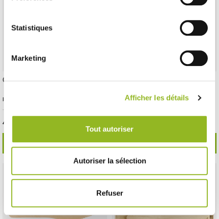
Statistiques
Marketing
Cucchiaio in legno da 159 mm
Cucchiaio in legno da 158 mm
confezionato
Afficher les détails
ID prodotto : CB19103
ID prodotto : CB19203
- 159x32 mm
- Legno
- 2500 pezzi / cartone
- 205x40 mm
- Legno
- 2500 pezzi / cartone
43,25 € Il cartone
168,25 € Il cartone
Cioè
0.02 €
l'unità
Cioè
0.07 €
l'unità
Tout autoriser
SCOPRI DI PIÙ
SCOPRI DI PIÙ
Autoriser la sélection
Refuser