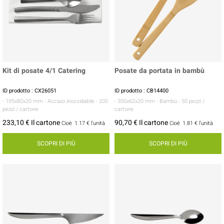
Kit di posate 4/1 Catering
Posate da portata in bambù
ID prodotto : CX26051
ID prodotto : CB14400
- 195x80x20 mm
- Acciaio inossidabile
- 200
- 300x62x20 mm
- Bambù
- 50 pezzi /
pezzi / cartone
cartone
233,10 € Il cartone
90,70 € Il cartone
Cioè
1.17 €
l'unità
Cioè
1.81 €
l'unità
SCOPRI DI PIÙ
SCOPRI DI PIÙ