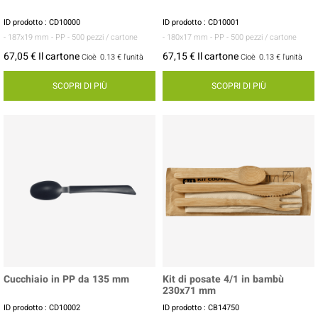
ID prodotto : CD10000
ID prodotto : CD10001
- 187x19 mm
- PP
- 500 pezzi / cartone
- 180x17 mm
- PP
- 500 pezzi / cartone
67,05 € Il cartone
67,15 € Il cartone
Cioè
0.13 €
l'unità
Cioè
0.13 €
l'unità
SCOPRI DI PIÙ
SCOPRI DI PIÙ
Cucchiaio in PP da 135 mm
Kit di posate 4/1 in bambù
230x71 mm
ID prodotto : CD10002
ID prodotto : CB14750