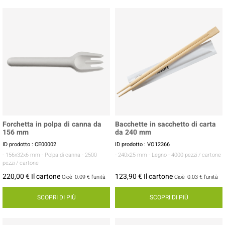
Forchetta in polpa di canna da
Bacchette in sacchetto di carta
156 mm
da 240 mm
ID prodotto : CE00002
ID prodotto : VO12366
- 156x32x6 mm
- Polpa di canna
- 2500
- 240x25 mm
- Legno
- 4000 pezzi / cartone
pezzi / cartone
220,00 € Il cartone
123,90 € Il cartone
Cioè
0.09 €
l'unità
Cioè
0.03 €
l'unità
SCOPRI DI PIÙ
SCOPRI DI PIÙ