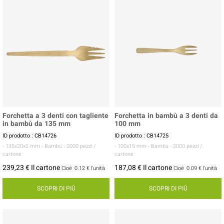
Forchetta a 3 denti con tagliente
Forchetta in bambù a 3 denti da
in bambù da 135 mm
100 mm
ID prodotto : CB14726
ID prodotto : CB14725
- 135x20x2 mm
- Bambù
- 2000 pezzi /
- 100x15 mm
- Bambù
- 2000 pezzi /
cartone
cartone
239,23 € Il cartone
187,08 € Il cartone
Cioè
0.12 €
l'unità
Cioè
0.09 €
l'unità
SCOPRI DI PIÙ
SCOPRI DI PIÙ