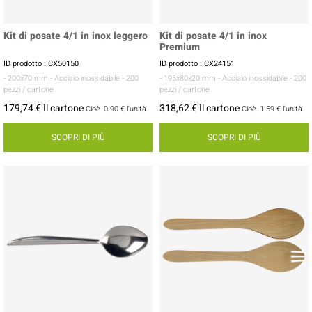
Kit di posate 4/1 in inox leggero
Kit di posate 4/1 in inox
Premium
ID prodotto : CX50150
ID prodotto : CX24151
- 200x70 mm
- Acciaio inossidabile
- 200
- 195x80x20 mm
- Acciaio inossidabile
- 200
pezzi / cartone
pezzi / cartone
179,74 € Il cartone
318,62 € Il cartone
Cioè
0.90 €
l'unità
Cioè
1.59 €
l'unità
SCOPRI DI PIÙ
SCOPRI DI PIÙ