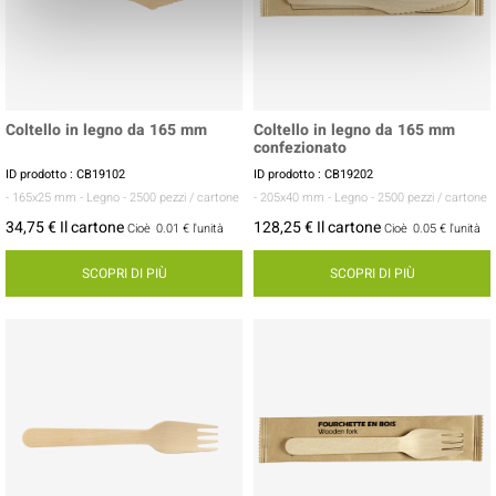
Coltello in legno da 165 mm
Coltello in legno da 165 mm
confezionato
ID prodotto : CB19102
ID prodotto : CB19202
- 165x25 mm
- Legno
- 2500 pezzi / cartone
- 205x40 mm
- Legno
- 2500 pezzi / cartone
34,75 € Il cartone
128,25 € Il cartone
Cioè
0.01 €
l'unità
Cioè
0.05 €
l'unità
SCOPRI DI PIÙ
SCOPRI DI PIÙ