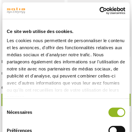
Ce site web utilise des cookies.
Les cookies nous permettent de personnaliser le contenu
et les annonces, d'offrir des fonctionnalités relatives aux
médias sociaux et d'analyser notre trafic. Nous
Kit di posate 6/1 in legno
Kit di posate 2/1 in legno
partageons également des informations sur l'utilisation de
notre site avec nos partenaires de médias sociaux, de
ID prodotto : CB19152
ID prodotto : CB19153
publicité et d'analyse, qui peuvent combiner celles-ci
- 260x81 mm
- Legno
- 500 pezzi / cartone
- 196x61 mm
- Legno
- 500 pezzi / cartone
avec d'autres informations que vous leur avez fournies
63,05 € Il cartone
31,65 € Il cartone
Cioè
0.13 €
l'unità
Cioè
0.06 €
l'unità
ou qu'ils ont recueillies lors de votre utilisation de leurs
services.
SCOPRI DI PIÙ
SCOPRI DI PIÙ
Sélection
Nécessaires
du
consentement
Préférences