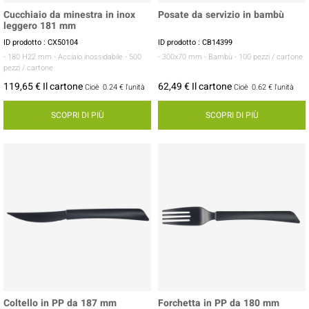
Cucchiaio da minestra in inox
Posate da servizio in bambù
leggero 181 mm
ID prodotto : CX50104
ID prodotto : CB14399
- 180 H22 mm
- Acciaio inossidabile
- 500
- 300x70 mm
- Bambù
- 100 pezzi / cartone
pezzi / cartone
119,65 € Il cartone
62,49 € Il cartone
Cioè
0.24 €
l'unità
Cioè
0.62 €
l'unità
SCOPRI DI PIÙ
SCOPRI DI PIÙ
Coltello in PP da 187 mm
Forchetta in PP da 180 mm