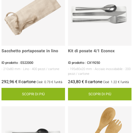
Sacchetto portaposate in lino
Kit di posate 4/1 Econox
ID prodotto : ES22000
ID prodotto : CX19250
- 210x80 mm
- Lino
- 400 pezzi / cartone
- 195x80x20 mm
- Acciaio inossidabile
- 200
pezzi / cartone
292,96 € Il cartone
243,80 € Il cartone
Cioè
0.73 €
l'unità
Cioè
1.22 €
l'unità
SCOPRI DI PIÙ
SCOPRI DI PIÙ