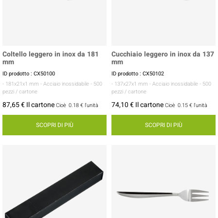
Coltello leggero in inox da 181
Cucchiaio leggero in inox da 137
mm
mm
ID prodotto : CX50100
ID prodotto : CX50102
- 181x21x1 mm
- Acciaio inossidabile
- 500
- 137x27x1 mm
- Acciaio inossidabile
- 500
pezzi / cartone
pezzi / cartone
87,65 € Il cartone
74,10 € Il cartone
Cioè
0.18 €
l'unità
Cioè
0.15 €
l'unità
SCOPRI DI PIÙ
SCOPRI DI PIÙ