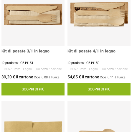
Kit di posate 3/1 in legno
Kit di posate 4/1 in legno
ID prodotto : CB19151
ID prodotto : CB19150
- 190x71 mm
- Legno
- 500 pezzi / cartone
- 190x71 mm
- Legno
- 500 pezzi / cartone
39,20 € Il cartone
54,85 € Il cartone
Cioè
0.08 €
l'unità
Cioè
0.11 €
l'unità
SCOPRI DI PIÙ
SCOPRI DI PIÙ