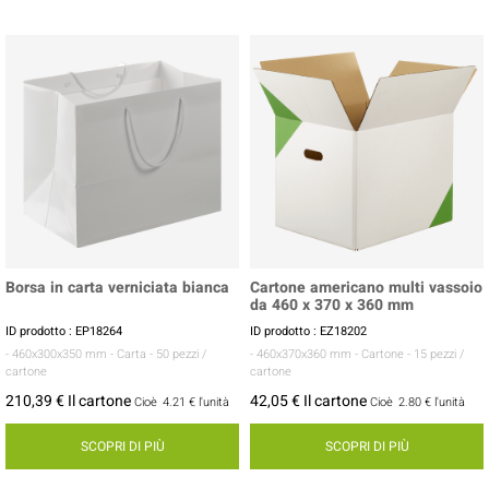
Borsa in carta verniciata bianca
Cartone americano multi vassoio
da 460 x 370 x 360 mm
ID prodotto : EP18264
ID prodotto : EZ18202
- 460x300x350 mm
- Carta
- 50 pezzi /
- 460x370x360 mm
- Cartone
- 15 pezzi /
cartone
cartone
210,39 € Il cartone
42,05 € Il cartone
Cioè
4.21 €
l'unità
Cioè
2.80 €
l'unità
SCOPRI DI PIÙ
SCOPRI DI PIÙ