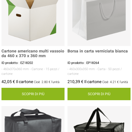
Cartone americano multi vassoio
Borsa in carta verniciata bianca
da 460 x 370 x 360 mm
ID prodotto : EZ18202
ID prodotto : EP18264
- 460x370x360 mm
- Cartone
- 15 pezzi /
- 460x300x350 mm
- Carta
- 50 pezzi /
cartone
cartone
42,05 € Il cartone
210,39 € Il cartone
Cioè
2.80 €
l'unità
Cioè
4.21 €
l'unità
SCOPRI DI PIÙ
SCOPRI DI PIÙ