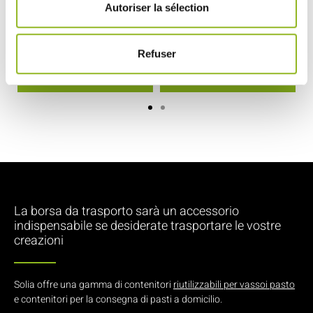
Tous nos produits
Vassoi pasto
Autoriser la sélection
Refuser
Scatole per i pasti
Piatti per vassoi pasto
La borsa da trasporto sarà un accessorio
indispensabile se desiderate trasportare le vostre
creazioni
Solia offre una gamma di contenitori
riutilizzabili per vassoi pasto
e contenitori per la consegna di pasti a domicilio.