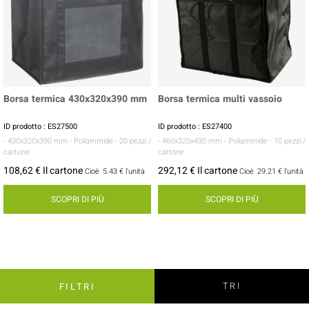
Borsa termica 430x320x390 mm
Borsa termica multi vassoio
ID prodotto : ES27500
ID prodotto : ES27400
- 430x320x390 mm
- Poliammide
- 20 pezzi /
- 460x320x430 mm
- Poliammide
- 10 pezzi /
cartone
cartone
108,62 € Il cartone
292,12 € Il cartone
Cioè
5.43 €
l'unità
Cioè
29.21 €
l'unità
SCOPRI DI PIÙ
SCOPRI DI PIÙ
TRI
FILTRI