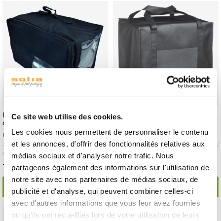
Borsa termica doppia con
Borsa termica 430x320x390 mm
Ce site web utilise des cookies.
divisorio rimovibile
Les cookies nous permettent de personnaliser le contenu
ID prodotto : ES27269
ID prodotto : ES27500
et les annonces, d'offrir des fonctionnalités relatives aux
- 300x210x180 mm
- Poliammide
- 20 pezzi /
- 430x320x390 mm
- Poliammide
- 20 pezzi /
cartone
cartone
médias sociaux et d'analyser notre trafic. Nous
182,29 € Il cartone
108,62 € Il cartone
Cioè
9.11 €
l'unità
Cioè
5.43 €
l'unità
partageons également des informations sur l'utilisation de
notre site avec nos partenaires de médias sociaux, de
SCOPRI DI PIÙ
SCOPRI DI PIÙ
publicité et d'analyse, qui peuvent combiner celles-ci
avec d'autres informations que vous leur avez fournies
ou qu'ils ont recueillies lors de votre utilisation de leurs