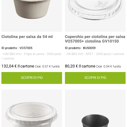
Ciotolina per salsa da 54 ml
Coperchio per ciotolina per salsa
VO57005+ ciotolina GV10150
ID prodotto : VO57005
ID prodotto : BU50059
- H30 Ø60 mm
- Polpa di canna
- 2000 pezzi
- H8 Ø65 mm
- RPET
- 2000 pezzi / cartone
/ cartone
132,04 € Il cartone
80,20 € Il cartone
Cioè
0.07 €
l'unità
Cioè
0.04 €
l'unità
SCOPRI DI PIÙ
SCOPRI DI PIÙ