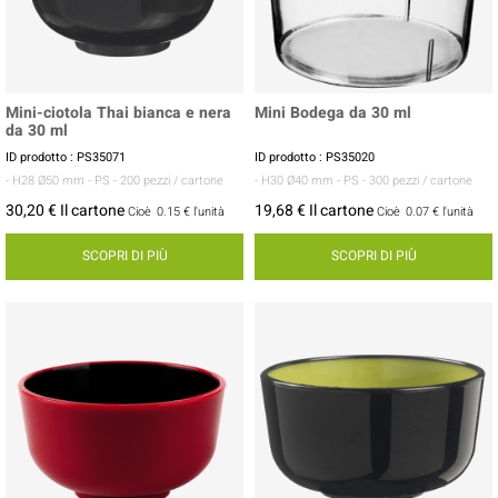
Mini-ciotola Thai bianca e nera
Mini Bodega da 30 ml
da 30 ml
ID prodotto : PS35071
ID prodotto : PS35020
- H28 Ø50 mm
- PS
- 200 pezzi / cartone
- H30 Ø40 mm
- PS
- 300 pezzi / cartone
30,20 € Il cartone
19,68 € Il cartone
Cioè
0.15 €
l'unità
Cioè
0.07 €
l'unità
SCOPRI DI PIÙ
SCOPRI DI PIÙ