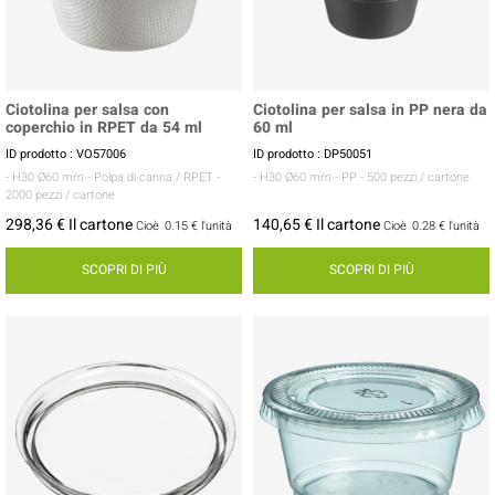
Ciotolina per salsa con
Ciotolina per salsa in PP nera da
coperchio in RPET da 54 ml
60 ml
ID prodotto : VO57006
ID prodotto : DP50051
- H30 Ø60 mm
- Polpa di canna / RPET
-
- H30 Ø60 mm
- PP
- 500 pezzi / cartone
2000 pezzi / cartone
298,36 € Il cartone
140,65 € Il cartone
Cioè
0.15 €
l'unità
Cioè
0.28 €
l'unità
SCOPRI DI PIÙ
SCOPRI DI PIÙ