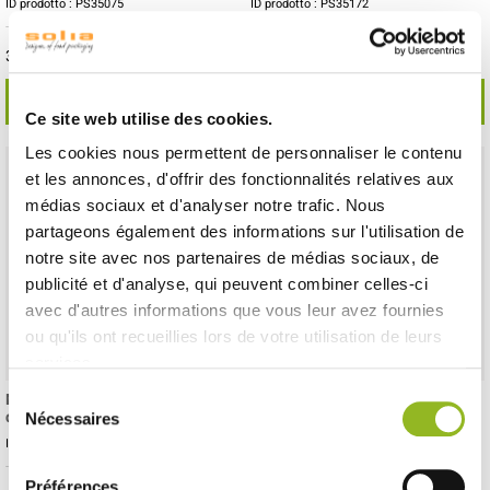
ID prodotto : PS35075
ID prodotto : PS35172
- H28 Ø50 mm
- PS
- 200 pezzi / cartone
- H28 Ø50 mm
- PS
- 1200 pezzi / cartone
30,20 € Il cartone
181,20 € Il cartone
Cioè
0.15 €
l'unità
Cioè
0.15 €
l'unità
SCOPRI DI PIÙ
SCOPRI DI PIÙ
Ce site web utilise des cookies.
Les cookies nous permettent de personnaliser le contenu
et les annonces, d'offrir des fonctionnalités relatives aux
médias sociaux et d'analyser notre trafic. Nous
partageons également des informations sur l'utilisation de
notre site avec nos partenaires de médias sociaux, de
publicité et d'analyse, qui peuvent combiner celles-ci
avec d'autres informations que vous leur avez fournies
ou qu'ils ont recueillies lors de votre utilisation de leurs
services.
Sélection
Mini-ciotola Thai gialla e nera
Mini-ciotola Thai nera e verde
da 30 ml
mandorla da 30 ml
Nécessaires
du
ID prodotto : PS35173
ID prodotto : PS35175
consentement
- H28 Ø50 mm
- PS
- 1200 pezzi / cartone
- H28 Ø50 mm
- PS
- 1200 pezzi / cartone
Préférences