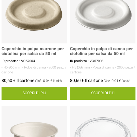
Coperchio in polpa marrone per
Coperchio in polpa di canna per
ciotolina per salsa da 50 ml
ciotolina per salsa da 50 ml
ID prodotto : VO57004
ID prodotto : VO57003
- H5 Ø66 mm
- Polpa di canna
- 2000 pezzi /
- H5 Ø66 mm
- Polpa di canna
- 2000 pezzi /
cartone
cartone
80,60 € Il cartone
80,60 € Il cartone
Cioè
0.04 €
l'unità
Cioè
0.04 €
l'unità
SCOPRI DI PIÙ
SCOPRI DI PIÙ