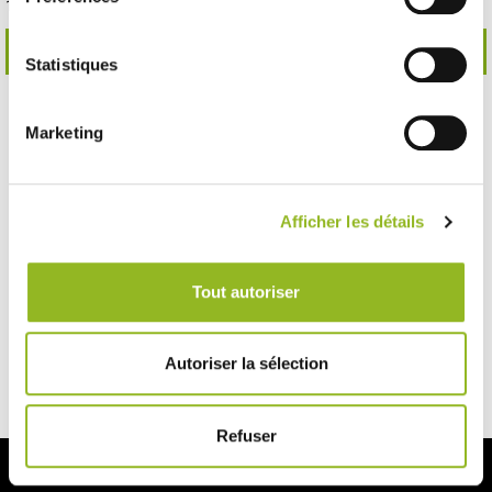
181,20 € Il cartone
178,44 € Il cartone
Cioè
0.15 €
l'unità
Cioè
0.15 €
l'unità
SCOPRI DI PIÙ
SCOPRI DI PIÙ
Statistiques
Marketing
Tous nos produits
Vasetti e barattoli
Afficher les détails
Vasetti da dessert
Selezione speciale: Barattoli
Tout autoriser
Tornillo
Autoriser la sélection
Refuser