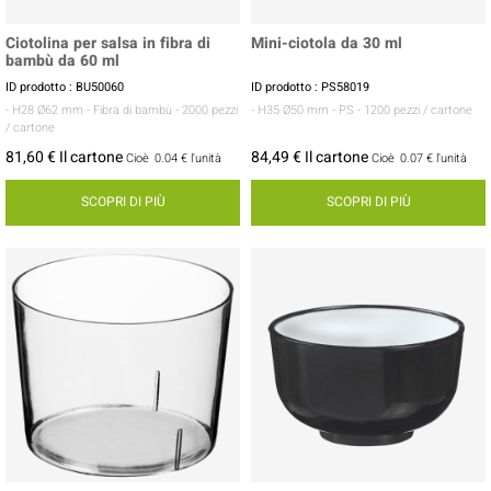
Ciotolina per salsa in fibra di
Mini-ciotola da 30 ml
bambù da 60 ml
ID prodotto : BU50060
ID prodotto : PS58019
- H28 Ø62 mm
- Fibra di bambù
- 2000 pezzi
- H35 Ø50 mm
- PS
- 1200 pezzi / cartone
/ cartone
81,60 € Il cartone
84,49 € Il cartone
Cioè
0.04 €
l'unità
Cioè
0.07 €
l'unità
SCOPRI DI PIÙ
SCOPRI DI PIÙ