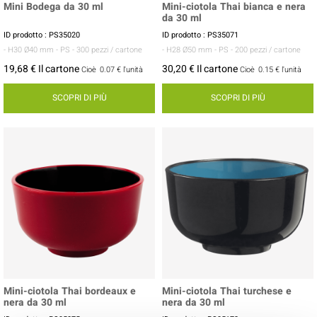
Mini Bodega da 30 ml
Mini-ciotola Thai bianca e nera
da 30 ml
ID prodotto : PS35020
ID prodotto : PS35071
- H30 Ø40 mm
- PS
- 300 pezzi / cartone
- H28 Ø50 mm
- PS
- 200 pezzi / cartone
19,68 € Il cartone
30,20 € Il cartone
Cioè
0.07 €
l'unità
Cioè
0.15 €
l'unità
SCOPRI DI PIÙ
SCOPRI DI PIÙ
Mini-ciotola Thai bordeaux e
Mini-ciotola Thai turchese e
nera da 30 ml
nera da 30 ml