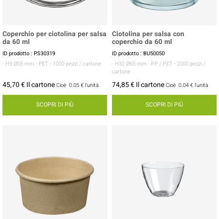
Coperchio per ciotolina per salsa
Ciotolina per salsa con
da 60 ml
coperchio da 60 ml
ID prodotto : PS30319
ID prodotto : BU50050
- H5 Ø55 mm
- PET
- 1000 pezzi / cartone
- H32 Ø65 mm
- PP / PET
- 2000 pezzi /
cartone
45,70 € Il cartone
74,85 € Il cartone
Cioè
0.05 €
l'unità
Cioè
0.04 €
l'unità
SCOPRI DI PIÙ
SCOPRI DI PIÙ