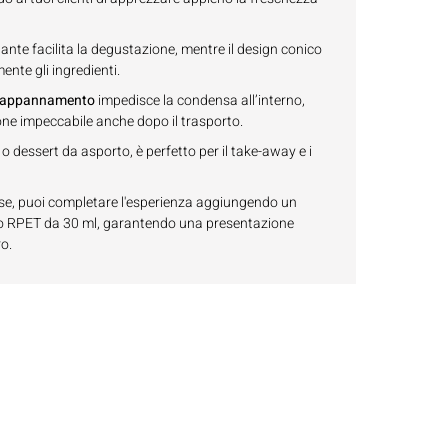
ante facilita la degustazione, mentre il design conico
nte gli ingredienti.
i-appannamento
impedisce la condensa all’interno,
e impeccabile anche dopo il trasporto.
 o dessert da asporto, è perfetto per il take-away e i
lse, puoi completare l'esperienza aggiungendo un
io RPET da 30 ml, garantendo una presentazione
o.