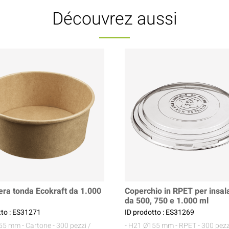
Découvrez aussi
iera tonda Ecokraft da 1.000
Coperchio in RPET per insal
da 500, 750 e 1.000 ml
tto : ES31271
ID prodotto : ES31269
155 mm
- Cartone
- 300 pezzi /
- H21 Ø155 mm
- RPET
- 300 pezz