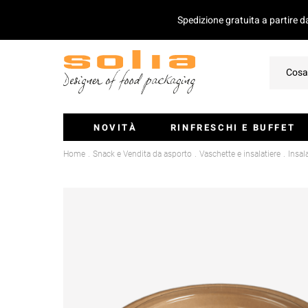
Spedizione gratuita a partire 
NOVITÀ
RINFRESCHI E BUFFET
Home
Snack e Vendita da asporto
Vaschette e insalatiere
Insal
Ciotoline E Monoporzioni
Vassoi Per Catering
Coperchio Per Vassoi
Insalatiere
Stecchini E Mini-Posate