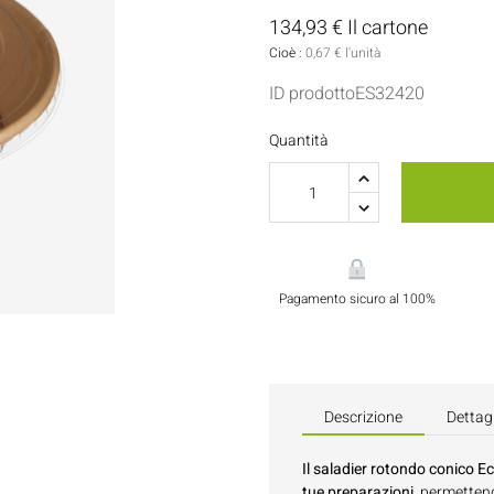
Porta Salse E Condimenti
Pasticceria
134,93 € Il cartone
Cioè :
0,67 € l'unità
Tovaglioli
ID prodottoES32420
Flaconi E Bottiglie
Quantità
Pagamento sicuro al 100%
Descrizione
Dettagl
Il saladier rotondo conico Ec
tue preparazioni
, permettend