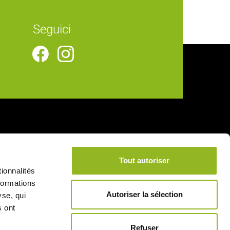
Seguici
Collegamenti utili
Tout autoriser
Consegna
ionnalités
Note legali
formations
Autoriser la sélection
yse, qui
Condizioni generali di vendita
s ont
Pagamento sicuro
Refuser