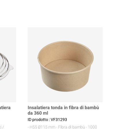
atiera
Insalatiera tonda in fibra di bambù
da 360 ml
ID prodotto : VF31293
i /
- H55 Ø115 mm
- Fibra di bambù
- 1000