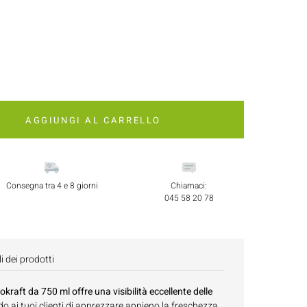
AGGIUNGI AL CARRELLO
Consegna tra 4 e 8 giorni
Chiamaci:
045 58 20 78
i dei prodotti
okraft da 750 ml offre una visibilità eccellente delle
o ai tuoi clienti di apprezzare appieno la freschezza