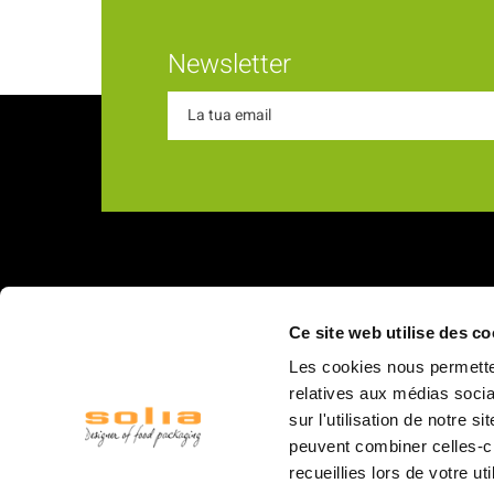
Newsletter
Chi s
Ce site web utilise des co
18 Rue du Romani
La nostra
Les cookies nous permetten
66600 Rivesaltes
I nostri v
relatives aux médias socia
sur l'utilisation de notre 
Struttur
peuvent combiner celles-ci
Il person
recueillies lors de votre ut