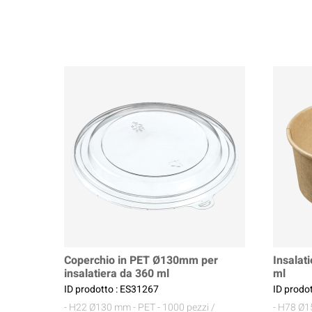
Coperchio in PET Ø130mm per
Insalat
insalatiera da 360 ml
ml
ID prodotto : ES31267
ID prodo
- H22 Ø130 mm
- PET
- 1000 pezzi /
- H78 Ø