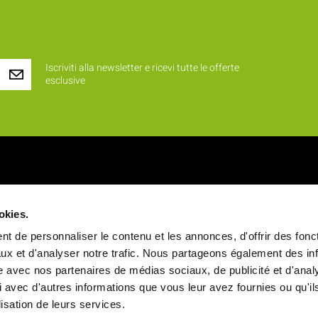
Iscriviti alla newsletter e ricevi tutte le offerte
esclusive
iamo ?
Prodotti
okies.
 identità
Novità
t de personnaliser le contenu et les annonces, d'offrir des fonct
alori
Rinfreschi e buffet
ux et d'analyser notre trafic. Nous partageons également des in
site avec nos partenaires de médias sociaux, de publicité et d'anal
a
Vassoi pasto
 avec d'autres informations que vous leur avez fournies ou qu'il
ale
Stoviglie
ilisation de leurs services.