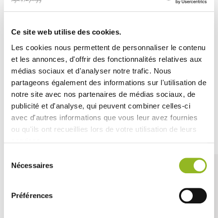
i tuoi
piatti abbondanti
.
La sua realizzazione in
cartone riciclabile
garantisce una
Ce site web utilise des cookies.
presentazione elegante e naturale
. Questa ciotola è
perfetta per
piatti caldi
,
gratinati
o
insalate
.
Les cookies nous permettent de personnaliser le contenu
La sua base è progettata per
resistere al microonde
o al
et les annonces, d'offrir des fonctionnalités relatives aux
forno
.
médias sociaux et d'analyser notre trafic. Nous
partageons également des informations sur l'utilisation de
notre site avec nos partenaires de médias sociaux, de
publicité et d'analyse, qui peuvent combiner celles-ci
avec d'autres informations que vous leur avez fournies
Découvrez aussi
ou qu'ils ont recueillies lors de votre utilisation de leurs
services.
Sélection
Nécessaires
du
consentement
Préférences