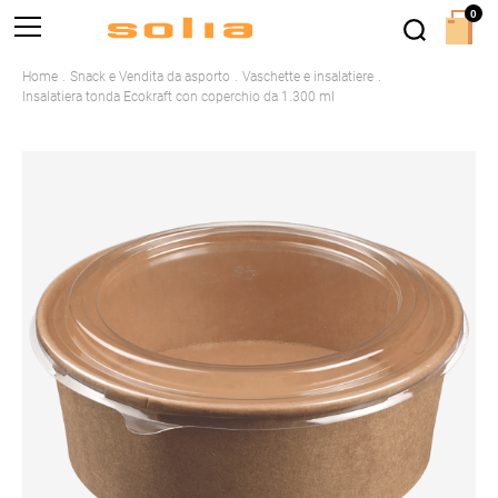
0
Home
Snack e Vendita da asporto
Vaschette e insalatiere
Insalatiera tonda Ecokraft con coperchio da 1.300 ml