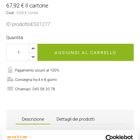
67,92 € Il cartone
Cioè :
0,34 € l'unità
ID prodottoES31277
Quantità
AGGIUNGI AL CARRELLO
Pagamento sicuro al 100%
Consegna tra 4 e 8 giorni
Chiamaci:
045 58 20 78
Descrizione
Dettagli dei prodotti
Scopri la ciotola rotonda Ecokraft da 1300 ml
, ideale per