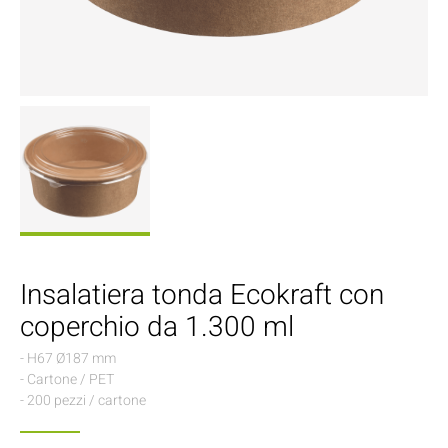
Insalatiera tonda Ecokraft con
coperchio da 1.300 ml
- H67 Ø187 mm
- Cartone / PET
- 200 pezzi / cartone