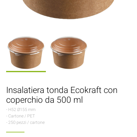
Insalatiera tonda Ecokraft con
coperchio da 500 ml
- H52 Ø155 mm
- Cartone / PET
- 250 pezzi / cartone