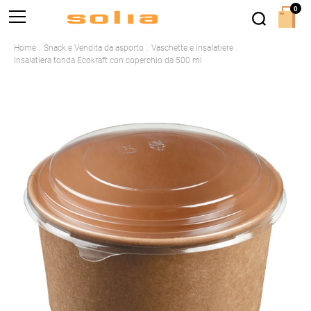
0
Home
Snack e Vendita da asporto
Vaschette e insalatiere
Insalatiera tonda Ecokraft con coperchio da 500 ml