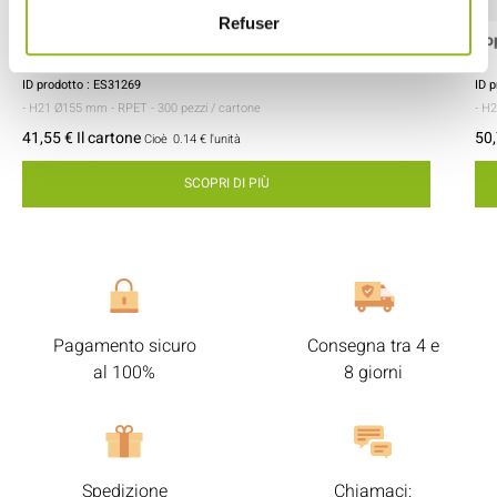
Refuser
Coperchio in RPET per insalatiera da 500, 750 e 1.000
Co
ml
ID prodotto : ES31269
ID 
- H21 Ø155 mm
- RPET
- 300 pezzi / cartone
- H
41,55 € Il cartone
50,
Cioè
0.14 €
l'unità
SCOPRI DI PIÙ
Pagamento sicuro
Consegna tra 4 e
al 100%
8 giorni
Spedizione
Chiamaci: