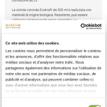
confezione da 25
La ciotola rotonda Ecokraft da 500 ml è realizzata con
materiali di origine biologica. Resistente, può essere
utilizzata nel microonde senza coperchio. La
laminazione in PE della ciotola garantisce una buona
tenuta.
Materiale: Ciotola in cartone laminato PE e coperchio in
Ce site web utilise des cookies.
PET
Les cookies nous permettent de personnaliser le contenu
Dimensioni: H52 Ø150
et les annonces, d'offrir des fonctionnalités relatives aux
Capacità: 500 ml
médias sociaux et d'analyser notre trafic. Nous
Resistente ai grassi
partageons également des informations sur l'utilisation de
Resistente al microonde, senza coperchio
notre site avec nos partenaires de médias sociaux, de
publicité et d'analyse, qui peuvent combiner celles-ci
Riciclabile
avec d'autres informations que vous leur avez fournies
Formati disponibili: 500ml / 750 ml / 1000 ml / 1300 ml
ou qu'ils ont recueillies lors de votre utilisation de leurs
services.
Sélection