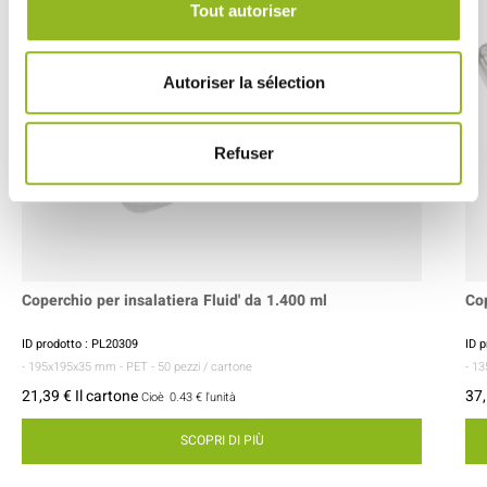
Tout autoriser
Autoriser la sélection
Refuser
Coperchio per insalatiera Fluid' da 1.400 ml
Co
ID prodotto : PL20309
ID 
- 195x195x35 mm
- PET
- 50 pezzi / cartone
- 1
21,39 € Il cartone
37,
Cioè
0.43 €
l'unità
SCOPRI DI PIÙ