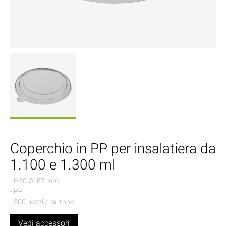
Coperchio in PP per insalatiera da
1.100 e 1.300 ml
- H20 Ø187 mm
- PP
- 300 pezzi / cartone
Vedi accessori