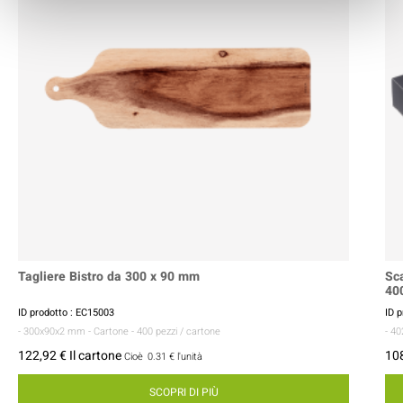
Tagliere Bistro da 300 x 90 mm
Sca
40
ID prodotto : EC15003
ID 
- 300x90x2 mm
- Cartone
- 400 pezzi / cartone
- 4
122,92 € Il cartone
108
Cioè
0.31 €
l'unità
SCOPRI DI PIÙ