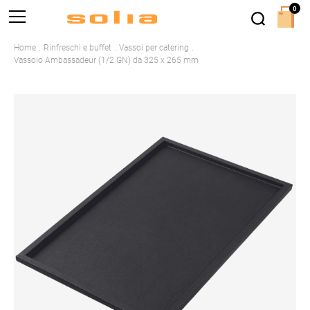
0
Home
Rinfreschi e buffet
Vassoi per catering
Vassoio Ambassadeur (1/2 GN) da 325 x 265 mm