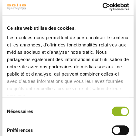
Ambassadeur (formati RPET e PET), che permettono di
proteggere il contenuto durante il trasporto o la
conservazione in attesa del servizio.
Il vassoio è venduto in cartoni da 25 pezzi, un
Ce site web utilise des cookies.
condizionamento adeguato agli approvvigionamenti
regolari di traiteur, ristoranti e organizzatori di eventi. La
Les cookies nous permettent de personnaliser le contenu
gamma Ambassadeur comprende inoltre i formati
et les annonces, d'offrir des fonctionnalités relatives aux
265x162 mm (1/4 gastro), 275x190 mm e 380x275 mm,
médias sociaux et d'analyser notre trafic. Nous
per coprire l'insieme delle esigenze di volume e di
partageons également des informations sur l'utilisation de
presentazione.
notre site avec nos partenaires de médias sociaux, de
publicité et d'analyse, qui peuvent combiner celles-ci
avec d'autres informations que vous leur avez fournies
ou qu'ils ont recueillies lors de votre utilisation de leurs
Vedi accessori
services.
Sélection
Nécessaires
du
consentement
Préférences