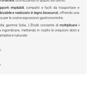
e ordinate
, ottimizzando lo spazio sul tavolo.
pporti impilabili
, compatti e facili da trasportare e
ilizzabile e realizzato in legno biosourcé
, offrendo una
ca per le vostre esposizioni gastronomiche.
ella gamma Solia, L’Étoilé consente di
moltiplicare i
 ingombrare, mettendo in risalto le creazioni dolci e
emplice e naturale.
m
m