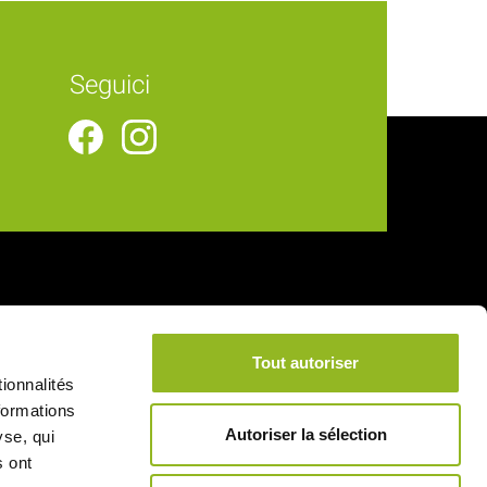
Seguici
Collegamenti utili
Tout autoriser
Consegna
ionnalités
Note legali
formations
Autoriser la sélection
yse, qui
Condizioni generali di vendita
s ont
Pagamento sicuro