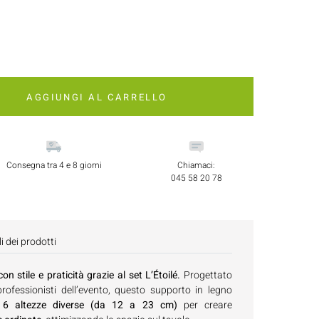
AGGIUNGI AL CARRELLO
Consegna tra 4 e 8 giorni
Chiamaci:
045 58 20 78
i dei prodotti
on stile e praticità grazie al set L’Étoilé.
Progettato
 professionisti dell’evento, questo supporto in legno
a
6 altezze diverse (da 12 a 23 cm)
per creare