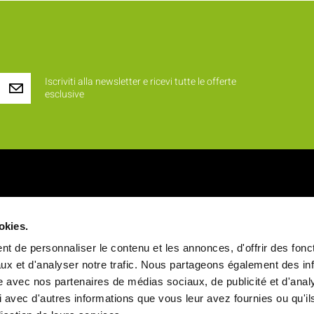
Iscriviti alla newsletter e ricevi tutte le offerte
esclusive
iamo ?
Prodotti
okies.
 identità
Novità
t de personnaliser le contenu et les annonces, d'offrir des fonct
alori
Rinfreschi e buffet
ux et d'analyser notre trafic. Nous partageons également des in
site avec nos partenaires de médias sociaux, de publicité et d'anal
a
Vassoi pasto
 avec d'autres informations que vous leur avez fournies ou qu'il
ale
Stoviglie