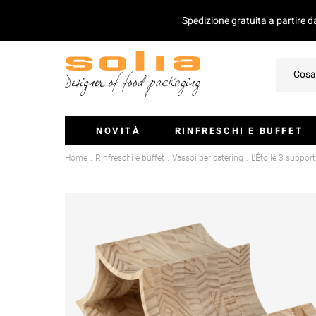
Spedizione gratuita a partire 
NOVITÀ
RINFRESCHI E BUFFET
Home
Rinfreschi e buffet
Vassoi per catering
L'Étoilé 3 support
Ciotoline E Monoporzioni
Vassoi Per Catering
Coperchio Per Vassoi
Insalatiere
Stecchini E Mini-Posate