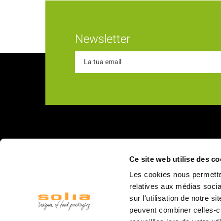
Newsletter
Chi s
Ce site web utilise des co
18 Rue du Romani
La nostra
Les cookies nous permetten
66600 Rivesaltes
I nostri v
relatives aux médias socia
sur l'utilisation de notre 
Struttur
peuvent combiner celles-ci
Il person