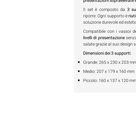
presentazioni sopraelevate 
Il set è composto da
3 su
riporre. Ogni supporto è
riut
soluzione durevole ed esteti
Compatibile con i vassoi d
livelli di presentazione
senza
salate grazie al suo design s
Dimensioni dei 3 supporti:
Grande: 265 x 230 x 203 m
Medio: 207 x 179 x 160 mm
Piccolo: 160 x 137 x 120 m