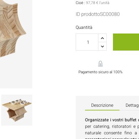
Porta Salse E Condimenti
Pasticceria
Cioè :
97,78 € l'unità
ID prodottoSC00080
Tovaglioli
Quantità
Flaconi E Bottiglie
Pagamento sicuro al 100%
Descrizione
Dettagl
Organizzate i vostri buffet c
per catering, ristoratori e
naturale consente fino 