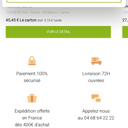
Référence :ES31271
Réf
- H78 Ø155 mm
- Carton
- 300 pièces / carton
- H
45,45 € Le carton
27,
Soit
0.15 €
l'unité
VOIR LE DÉTAIL
Paiement 100%
Livraison 72H
sécurisé
ouvrées
Expédition offerte
Appelez-nous
en France
au
04 68 64 22 22
dès 400€ d’achat