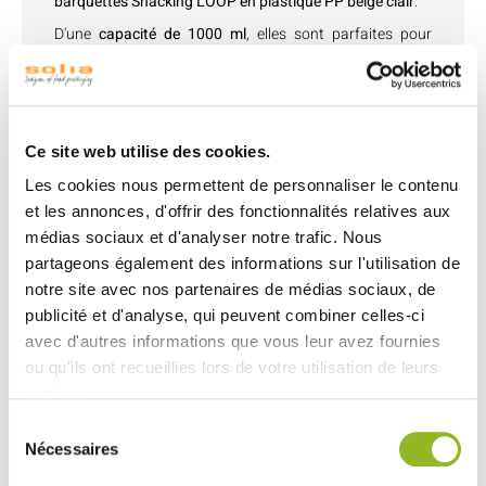
barquettes Snacking LOOP en plastique PP beige clair
.
D'une
capacité de 1000 ml
, elles sont parfaites pour
servir une variété de plats, des salades fraîches aux
plats chauds et savoureux.
Fabriquées avec du plastique PP de première qualité, ces
barquettes garantissent une
résistance exceptionnelle
,
Ce site web utilise des cookies.
tout en étant adaptées au micro-ondes, congelables et
lavables.
Les cookies nous permettent de personnaliser le contenu
Leur design épuré et leur couleur beige clair ajoutent une
et les annonces, d'offrir des fonctionnalités relatives aux
touche d'élégance à toute présentation culinaire.
médias sociaux et d'analyser notre trafic. Nous
Polyvalentes et pratiques, elles sont un choix idéal pour
partageons également des informations sur l'utilisation de
les professionnels de la restauration souhaitant offrir
notre site avec nos partenaires de médias sociaux, de
une expérience culinaire de qualité à leurs clients, que ce
publicité et d'analyse, qui peuvent combiner celles-ci
soit pour un service en salle ou une livraison à emporter
avec d'autres informations que vous leur avez fournies
avec consigne.
ou qu'ils ont recueillies lors de votre utilisation de leurs
services.
Sélection
Nécessaires
du
Découvrez aussi
consentement