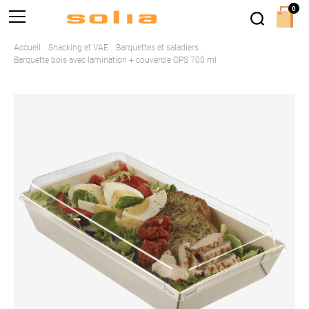
0
Accueil
Snacking et VAE
Barquettes et saladiers
Barquette bois avec lamination + couvercle OPS 700 ml