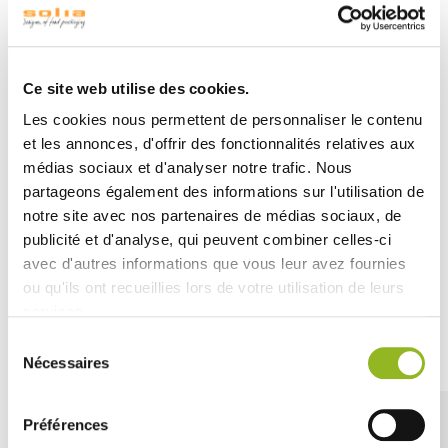
barquette en bois de 700 ml
, idéale pour la restauration
et la vente à emporter. Conçue avec une
lamination
interne
, elle est parfaite pour présenter et transporter
une variété de préparations, qu'il s'agisse de plats froids
ou d'accompagnements savoureux.
Ce site web utilise des cookies.
Cette barquette est accompagnée d'un
couvercle OPS
Les cookies nous permettent de personnaliser le contenu
anti-buée
, spécialement conçu pour éviter la
et les annonces, d'offrir des fonctionnalités relatives aux
condensation et garantir une
visibilité parfaite du
médias sociaux et d'analyser notre trafic. Nous
contenu
. Vos clients apprécieront ainsi une présentation
partageons également des informations sur l'utilisation de
claire et appétissante de leurs repas, tout en bénéficiant
notre site avec nos partenaires de médias sociaux, de
d'un emballage sécurisé.
publicité et d'analyse, qui peuvent combiner celles-ci
avec d'autres informations que vous leur avez fournies
ou qu'ils ont recueillies lors de votre utilisation de leurs
services.
Découvrez aussi
Sélection
Nécessaires
du
consentement
Préférences