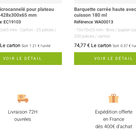
icrocannelé pour plateau
Barquette carrée haute avec
ur 428x300x65 mm
cuisson 180 ml
e :EC19103
Référence :WA00013
00x65 mm
- Carton
- 25 pièces /
- 70x70x55 mm
- Bois / papier c
200 pièces / carton
 Le carton
74,77 € Le carton
Soit
1.21 €
l'unité
Soit
0.37 €
l'u
VOIR LE DÉTAIL
VOIR LE DÉTAIL
Livraison 72H
Expédition offerte
ouvrées
en France
dès 400€ d’achat