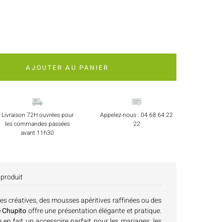
AJOUTER AU PANIER
Livraison 72H ouvrées pour
Appelez-nous : 04 68 64 22
les commandes passées
22
avant 11h30
 produit
es créatives, des mousses apéritives raffinées ou des
e Chupito
offre une présentation élégante et pratique.
 en fait un accessoire parfait pour les mariages, les