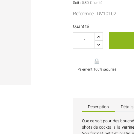
Sauces Et Condiments
Pâtisserie
Soit :
0,80 € l'unité
Référence : DV10102
Nappes Et Serviettes
Quantité
Flacons Et Bouteilles
Paiement 100% sécurisé
Description
Détails
Que ce soit pour des bouché
shots de cocktails, la
verrin
Son format petit et pratique