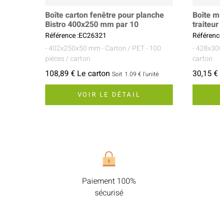
Boîte carton fenêtre pour planche
Boîte m
Bistro 400x250 mm par 10
traite
Référence :EC26321
Référenc
- 402x250x50 mm
- Carton / PET
- 100
- 428x3
pièces / carton
carton
108,89 € Le carton
30,15 €
Soit
1.09 €
l'unité
VOIR LE DÉTAIL
Paiement 100%
sécurisé