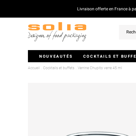
Livraison offerte en France à p
NOUVEAUTÉS
COCKTAILS ET BUFF
Accueil
Cocktails et buffets
Verrine Chupito verre 45 ml
Verrines Et Monoportions
Plateaux Traiteurs
Couvercles Pour Plateaux
Saladiers
Piques Et Mini Couverts