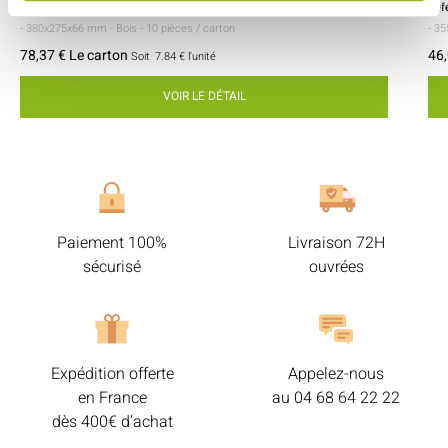
Référence :WB00400
Réf
- 380x275x66 mm
- Bois
- 10 pièces / carton
- 3
78,37 € Le carton
46,
Soit
7.84 €
l'unité
VOIR LE DÉTAIL
Paiement 100%
Livraison 72H
sécurisé
ouvrées
Expédition offerte
Appelez-nous
en France
au
04 68 64 22 22
dès 400€ d’achat