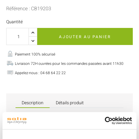
Référence : CB19203
Quantité
AJOUTER AU PANIER
Paiement 100% sécurisé
Livraison 72H ouvrées pour les commandes passées avant 11h30
Appelez-nous : 04 68 64 22 22
Description
Détails produit
La
cuillère en bois 165 mm emballée
est l’accessoire
parfait pour les
repas rapides
et les événements à
emporter.