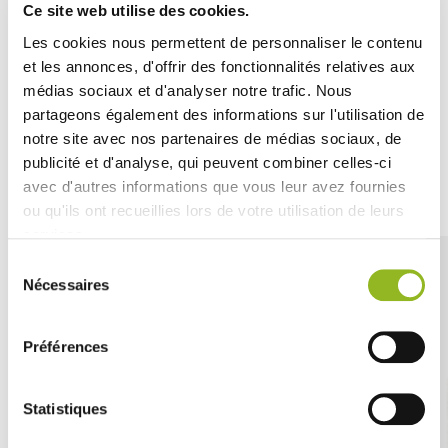
Fabriquée en
bois naturel
, elle est
r
ésistante
et
idéale
Ce site web utilise des cookies.
pour une utilisation avec vos plats chauds ou froids. Son
Les cookies nous permettent de personnaliser le contenu
emballage individuel garantit un
service hygiénique
et
pratique.
et les annonces, d'offrir des fonctionnalités relatives aux
médias sociaux et d'analyser notre trafic. Nous
partageons également des informations sur l'utilisation de
notre site avec nos partenaires de médias sociaux, de
publicité et d'analyse, qui peuvent combiner celles-ci
Découvrez aussi
avec d'autres informations que vous leur avez fournies
ou qu'ils ont recueillies lors de votre utilisation de leurs
services.
Sélection
Nécessaires
du
consentement
Préférences
Statistiques