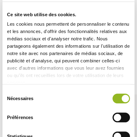
traditionnels en plastique.
Doté d'une lame tranchante de 16 cm, ce couteau pulpe
Ce site web utilise des cookies.
de canne offre une coupe efficace pour une variété
Les cookies nous permettent de personnaliser le contenu
d'aliments. Sa conception légère et ergonomique en fait
et les annonces, d'offrir des fonctionnalités relatives aux
un choix idéal pour les repas à emporter, les pique-
niques et les événements en plein air.
médias sociaux et d'analyser notre trafic. Nous
partageons également des informations sur l'utilisation de
notre site avec nos partenaires de médias sociaux, de
publicité et d'analyse, qui peuvent combiner celles-ci
avec d'autres informations que vous leur avez fournies
ou qu'ils ont recueillies lors de votre utilisation de leurs
Découvrez aussi
services.
Sélection
Nécessaires
du
consentement
Préférences
Statistiques