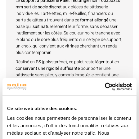
Le
support à pâtisserie Palet' rectangle noir 100x55x20
mm
sert de
socle discret
aux pièces de pâtisserie
individuelles. Tartelettes, mille-feuilles, financiers ou
parts de gâteau trouvent dans ce
format allongé
une
base qui
suit naturellement
leur forme, sans dépasser
inutilement sur les côtés. Sa couleur noire tranche avec
le blanc ou le doré plus fréquents sur ce type de support,
un choix qui convient aux vitrines cherchant un rendu
plus contemporain.
Réalisé en
PS
(polystyrène), ce palet reste
léger
tout en
conservant une rigidité suffisante
pour porter une
pâtisserie sans plier, y compris lorsqu'elle contient une
garniture humide ou grasse. La languette légèrement
cambrée à une extrémité facilite la prise en main du
personnel de vente : elle permet de glisser une pince ou
les doigts sous la pâtisserie sans avoir à saisir
directement le dessert, un détail qui compte pour éviter
Ce site web utilise des cookies.
d'abîmer un glaçage ou une décoration fragile au
Les cookies nous permettent de personnaliser le contenu
moment de servir le client.
et les annonces, d'offrir des fonctionnalités relatives aux
Réutilisable
, ce support
supporte un usage répété
en
médias sociaux et d'analyser notre trafic. Nous
vitrine ou lors de plusieurs services successifs,