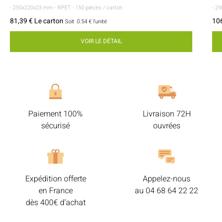
- 250x220x23 mm
- RPET
- 150 pièces / carton
- 2
81,39 € Le carton
106
Soit
0.54 €
l'unité
VOIR LE DÉTAIL
Paiement 100%
Livraison 72H
sécurisé
ouvrées
Expédition offerte
Appelez-nous
en France
au
04 68 64 22 22
dès 400€ d’achat