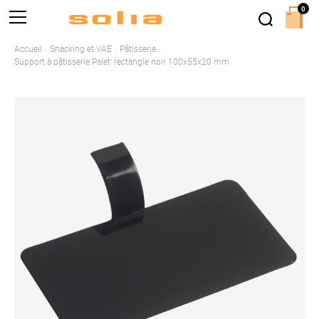
0
Accueil
Snacking et VAE
Pâtisserie
Support à pâtisserie Palet' rectangle noir 100x55x20 mm