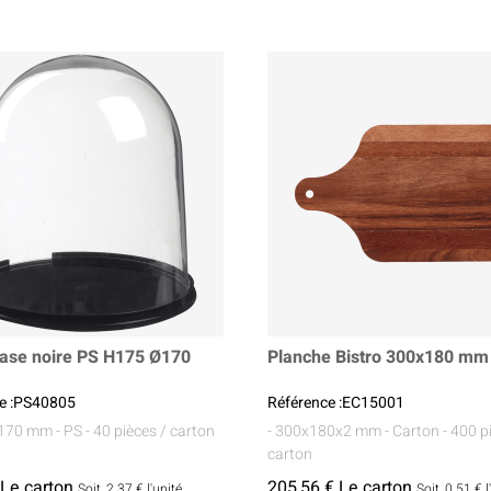
Sauces Et Condiments
Pâtisserie
Nappes Et Serviettes
Flacons Et Bouteilles
ase noire PS H175 Ø170
Planche Bistro 300x180 mm
e :PS40805
Référence :EC15001
Ø170 mm
- PS
- 40 pièces / carton
- 300x180x2 mm
- Carton
- 400 p
carton
 Le carton
205,56 € Le carton
Soit
2.37 €
l'unité
Soit
0.51 €
l