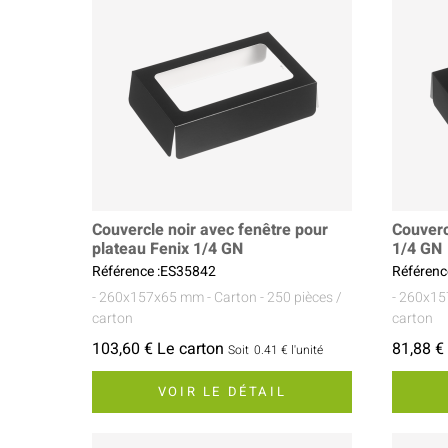
Couvercle noir avec fenêtre pour
Couverc
plateau Fenix 1/4 GN
1/4 GN
Référence :ES35842
Référenc
- 260x157x65 mm
- Carton
- 250 pièces /
- 260x1
carton
carton
103,60 € Le carton
81,88 €
Soit
0.41 €
l'unité
VOIR LE DÉTAIL