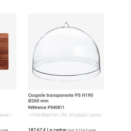
Coupole transparente PS H190
Ø260 mm
Référence :PS40811
ièces /
- H190 Ø260 mm
- PS
- 60 pièces / carton
187,67 € Le carton
'unité
Soit
3.13 €
l'unité