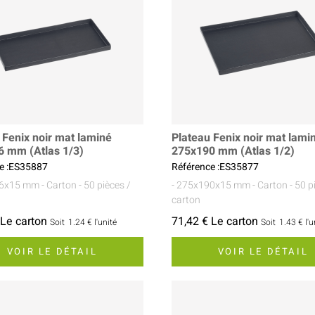
 Fenix noir mat laminé
Plateau Fenix noir mat lami
 mm (Atlas 1/3)
275x190 mm (Atlas 1/2)
e :ES35887
Référence :ES35877
26x15 mm
- Carton
- 50 pièces /
- 275x190x15 mm
- Carton
- 50 p
carton
 Le carton
71,42 € Le carton
Soit
1.24 €
l'unité
Soit
1.43 €
l'u
VOIR LE DÉTAIL
VOIR LE DÉTAIL