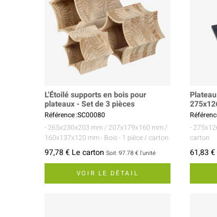
L'Étoilé supports en bois pour
Plateau
plateaux - Set de 3 pièces
275x126
Référence :SC00080
Référenc
- 265x230x203 mm / 207x179x160 mm /
- 275x1
160x137x120 mm
- Bois
- 1 pièce / carton
carton
97,78 € Le carton
61,83 €
Soit
97.78 €
l'unité
VOIR LE DÉTAIL