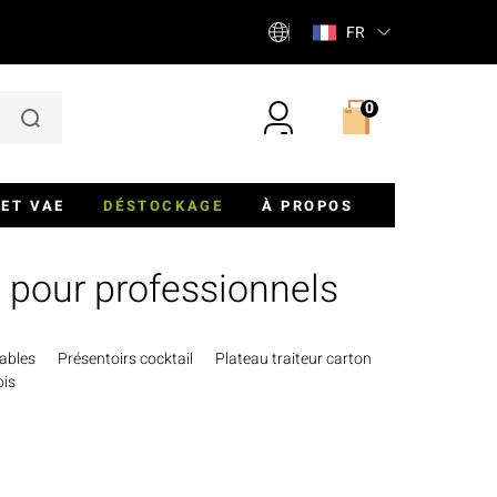
FR
0
ET VAE
DÉSTOCKAGE
À PROPOS
aladiers
Qui Sommes-Nous ?
es pour professionnels
r Barquettes Et Saladiers
Blog
Contact
sables
Présentoirs cocktail
Plateau traiteur carton
ois
, Sandwichs Et Tartes
Notre Catalogue