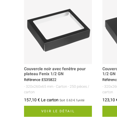
Couvercle noir avec fenêtre pour
Couverc
plateau Fenix 1/2 GN
1/2 GN
Référence :ES35822
Référenc
- 320x260x65 mm
- Carton
- 250 pièces /
- 320x2
carton
carton
157,10 € Le carton
123,10 
Soit
0.63 €
l'unité
VOIR LE DÉTAIL