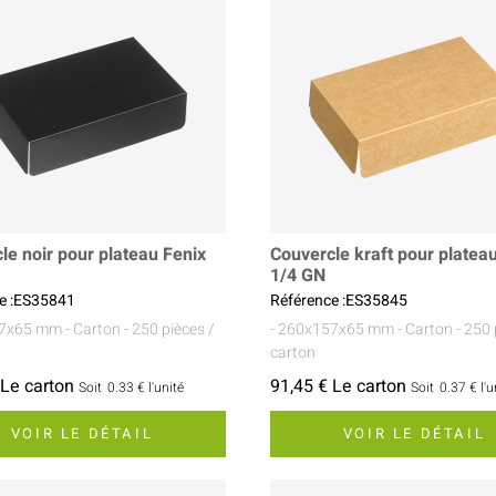
le noir pour plateau Fenix
Couvercle kraft pour platea
1/4 GN
e :ES35841
Référence :ES35845
57x65 mm
- Carton
- 250 pièces /
- 260x157x65 mm
- Carton
- 250 
carton
 Le carton
91,45 € Le carton
Soit
0.33 €
l'unité
Soit
0.37 €
l'u
VOIR LE DÉTAIL
VOIR LE DÉTAIL