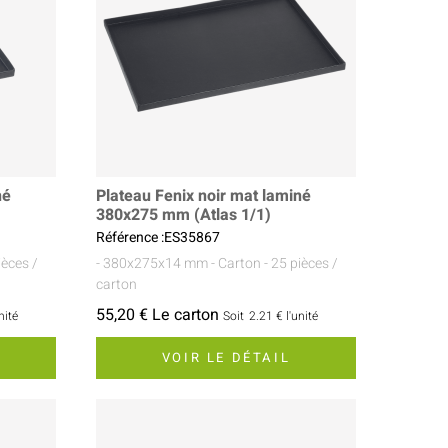
né
Plateau Fenix noir mat laminé
380x275 mm (Atlas 1/1)
Référence :ES35867
ièces /
- 380x275x14 mm
- Carton
- 25 pièces /
carton
55,20 € Le carton
nité
Soit
2.21 €
l'unité
VOIR LE DÉTAIL