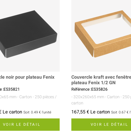
le noir pour plateau Fenix
Couvercle kraft avec fenêtr
plateau Fenix 1/2 GN
e :ES35821
Référence :ES35826
60x65 mm
- Carton
- 250 pièces /
- 320x260x65 mm
- Carton
- 250 
carton
€ Le carton
167,55 € Le carton
Soit
0.49 €
l'unité
Soit
0.67 €
l
VOIR LE DÉTAIL
VOIR LE DÉTAIL