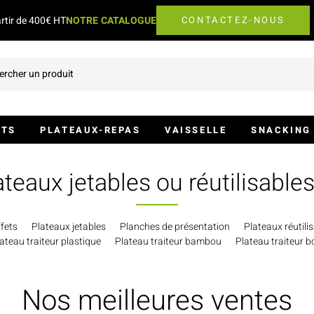
artir de 400€ HT
NOTRE CATALOGUE
CONTACTEZ-NOUS
ETS
PLATEAUX-REPAS
VAISSELLE
SNACKING 
Coffrets Repas
Assiettes De Table
Barquettes Et S
lateaux jetables ou réutilisabl
Assiettes Pour Plateaux-Repas
Couvercles Pour Assiettes
Couvercles Pou
Coffrets À Emporter
Couverts
Pots Et Bocaux
fets
Plateaux jetables
Planches de présentation
Plateaux réutili
ateau traiteur plastique
Plateau traiteur bambou
Plateau traiteur b
Accessoires De Transport
Verres Et Gobelets
Boîtes Burgers
Nos meilleures ventes
Agitateurs Et Pailles
Lunch Box