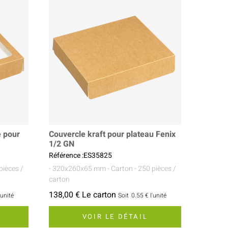
e pour
Couvercle kraft pour plateau Fenix
1/2 GN
Référence :ES35825
pièces /
- 320x260x65 mm
- Carton
- 250 pièces /
carton
138,00 € Le carton
'unité
Soit
0.55 €
l'unité
VOIR LE DÉTAIL