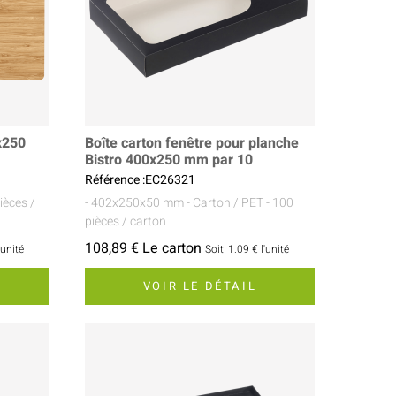
x250
Boîte carton fenêtre pour planche
Bistro 400x250 mm par 10
Référence :EC26321
pièces /
- 402x250x50 mm
- Carton / PET
- 100
pièces / carton
108,89 € Le carton
'unité
Soit
1.09 €
l'unité
VOIR LE DÉTAIL