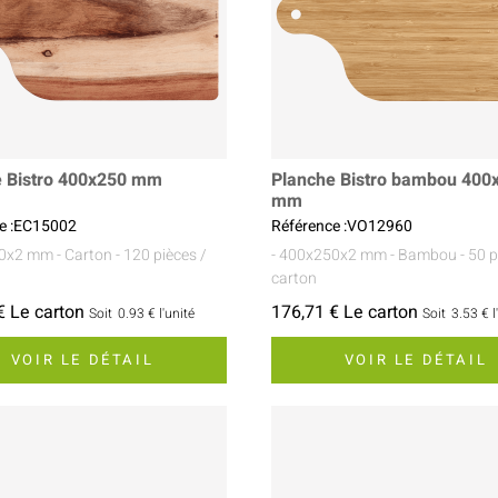
e Bistro 400x250 mm
Planche Bistro bambou 400
mm
e :EC15002
Référence :VO12960
50x2 mm
- Carton
- 120 pièces /
- 400x250x2 mm
- Bambou
- 50 
carton
€ Le carton
176,71 € Le carton
Soit
0.93 €
l'unité
Soit
3.53 €
l
VOIR LE DÉTAIL
VOIR LE DÉTAIL