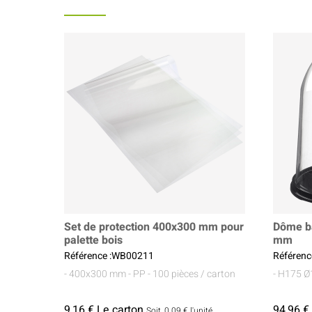
Coffrets À Partager
Set de protection 400x300 mm pour
Dôme b
palette bois
mm
Référence :WB00211
Référenc
- 400x300 mm
- PP
- 100 pièces / carton
- H175 
9,16 € Le carton
94,96 €
Soit
0.09 €
l'unité