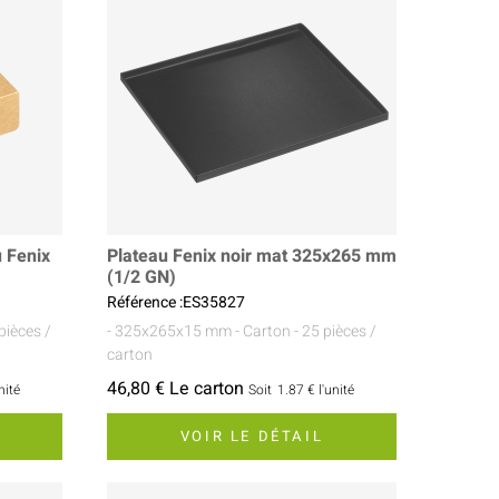
u Fenix
Plateau Fenix noir mat 325x265 mm
(1/2 GN)
Référence :ES35827
pièces /
- 325x265x15 mm
- Carton
- 25 pièces /
carton
46,80 € Le carton
nité
Soit
1.87 €
l'unité
VOIR LE DÉTAIL