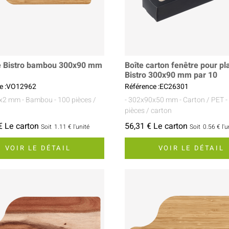
e Bistro bambou 300x90 mm
Boîte carton fenêtre pour p
Bistro 300x90 mm par 10
ce :VO12962
Référence :EC26301
0x2 mm
- Bambou
- 100 pièces /
- 302x90x50 mm
- Carton / PET
-
pièces / carton
€ Le carton
56,31 € Le carton
Soit
1.11 €
l'unité
Soit
0.56 €
l'u
VOIR LE DÉTAIL
VOIR LE DÉTAIL