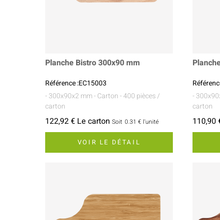
Planche Bistro 300x90 mm
Planch
Référence :EC15003
Référen
- 300x90x2 mm
- Carton
- 400 pièces /
- 300x9
carton
carton
122,92 € Le carton
110,90 
Soit
0.31 €
l'unité
VOIR LE DÉTAIL