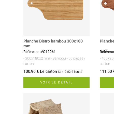
Planche Bistro bambou 300x180
Planch
mm
Référence :VO12961
Référenc
- 300x180x2 mm
- Bambou
- 50 pièces /
- 400x2
carton
carton
100,96 € Le carton
111,50 
Soit
2.02 €
l'unité
VOIR LE DÉTAIL