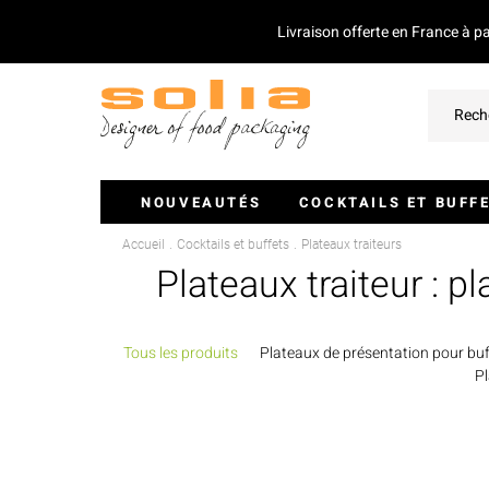
Livraison offerte en France à p
NOUVEAUTÉS
COCKTAILS ET BUFF
Accueil
Cocktails et buffets
Plateaux traiteurs
Verrines Et Monoportions
Plateaux traiteur : p
Plateaux Traiteurs
Couvercles Pour Plateaux
Tous les produits
Plateaux de présentation pour buf
Pl
Saladiers
Piques Et Mini Couverts