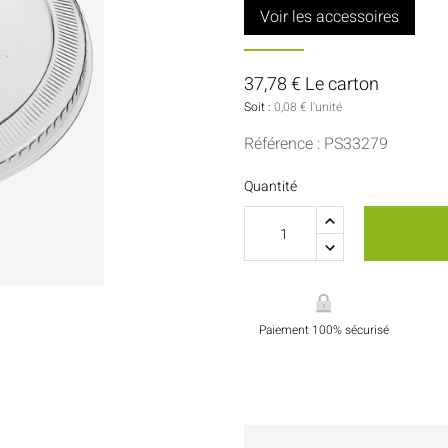
Sauces Et Condiments
Pâtisserie
Voir les accessoires
Nappes Et Serviettes
37,78 € Le carton
Flacons Et Bouteilles
Soit :
0,08 € l'unité
Référence : PS33279
Quantité
Paiement 100% sécurisé