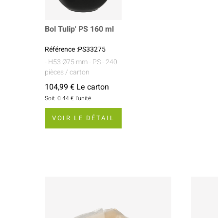
Bol Tulip' PS 160 ml
Référence :PS33275
- H53 Ø75 mm
- PS
- 240
pièces / carton
104,99 € Le carton
Soit
0.44 €
l'unité
VOIR LE DÉTAIL