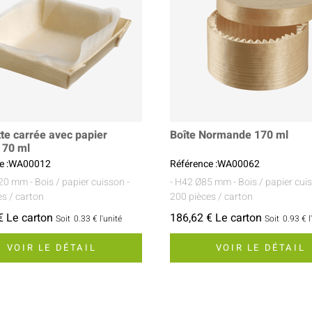
te carrée avec papier
Boîte Normande 170 ml
 70 ml
ce :WA00012
Référence :WA00062
x20 mm
- Bois / papier cuisson
-
- H42 Ø85 mm
- Bois / papier cui
es / carton
200 pièces / carton
€ Le carton
186,62 € Le carton
Soit
0.33 €
l'unité
Soit
0.93 €
l
VOIR LE DÉTAIL
VOIR LE DÉTAIL