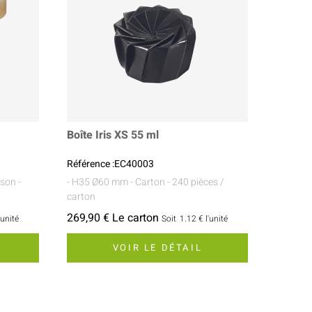
Boîte Iris XS 55 ml
Référence :EC40003
sson
-
- H35 Ø60 mm
- Carton
- 240 pièces /
carton
269,90 € Le carton
'unité
Soit
1.12 €
l'unité
VOIR LE DÉTAIL