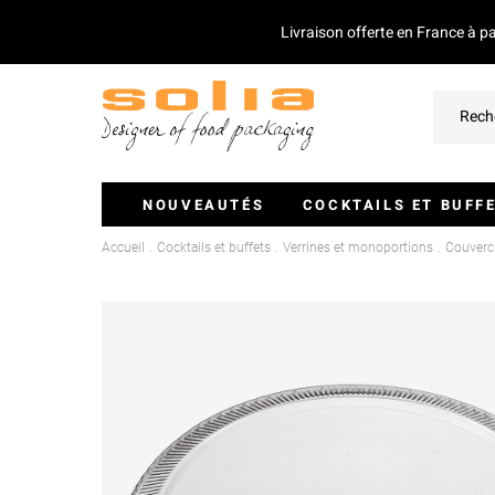
Livraison offerte en France à p
NOUVEAUTÉS
COCKTAILS ET BUFF
Accueil
Cocktails et buffets
Verrines et monoportions
Couvercl
Verrines Et Monoportions
Plateaux Traiteurs
Couvercles Pour Plateaux
Saladiers
Piques Et Mini Couverts