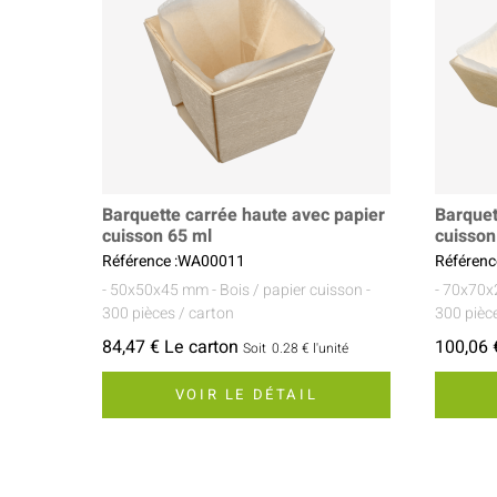
Barquette carrée haute avec papier
Barquet
cuisson 65 ml
cuisson
Référence :WA00011
Référen
- 50x50x45 mm
- Bois / papier cuisson
-
- 70x70
300 pièces / carton
300 pièc
84,47 € Le carton
100,06 
Soit
0.28 €
l'unité
VOIR LE DÉTAIL