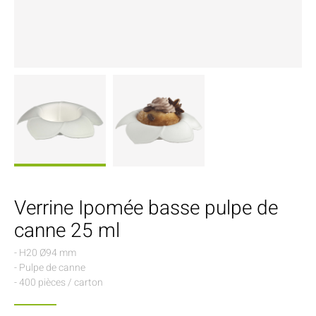
Verrine Ipomée basse pulpe de
canne 25 ml
- H20 Ø94 mm
- Pulpe de canne
- 400 pièces / carton