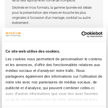
de la fleur éponyme en forme de trompette.
Déclinée en trois formats, la gamme Ipomée est idéale
pour la présentation des mises-en-bouche les plus
originales à l'occasion d'un mariage, cocktail ou autre
événement.
En pulpe de canne, la verrine Ipomée basse de 25ml
résiste à l'humidité et à la chaleur et peut être réchauffée
au four traditionnel ou micro-ondes.
Existe en 3 formats : verrine Ipomée haute 45ml, basse
Ce site web utilise des cookies.
25 ml, et inclinée 20ml.
Les cookies nous permettent de personnaliser le contenu
Un calage et un présentoir sont disponibles,
spécialement conçus pour le transport et la présentation
et les annonces, d'offrir des fonctionnalités relatives aux
des verrines Ipomée.
médias sociaux et d'analyser notre trafic. Nous
partageons également des informations sur l'utilisation de
Matériau : Pulpe de canne.
notre site avec nos partenaires de médias sociaux, de
Dimensions : 94x20mm
publicité et d'analyse, qui peuvent combiner celles-ci
Contenance : 25ml
avec d'autres informations que vous leur avez fournies
Tolérance thermique : -18°C à +200°C
ou qu'ils ont recueillies lors de votre utilisation de leurs
services.
Réchauffable au four traditionnel et four micro-ondes.