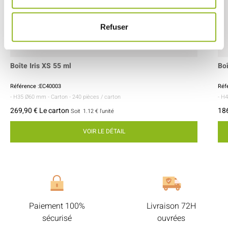
Refuser
Boîte Iris XS 55 ml
Bo
Référence :EC40003
Réf
- H35 Ø60 mm
- Carton
- 240 pièces / carton
- H
269,90 € Le carton
186
Soit
1.12 €
l'unité
VOIR LE DÉTAIL
Paiement 100%
Livraison 72H
sécurisé
ouvrées