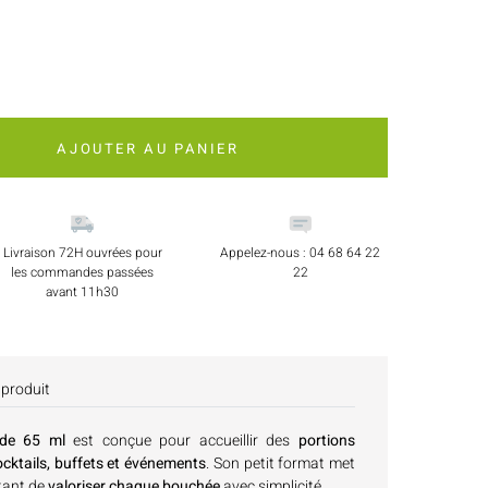
AJOUTER AU PANIER
Livraison 72H ouvrées pour
Appelez-nous : 04 68 64 22
les commandes passées
22
avant 11h30
 produit
 de 65 ml
est conçue pour accueillir des
portions
ocktails, buffets et événements
. Son petit format met
tant de
valoriser chaque bouchée
avec simplicité.