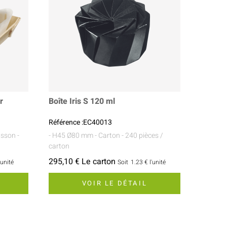
r
Boîte Iris S 120 ml
Référence :EC40013
uisson
-
- H45 Ø80 mm
- Carton
- 240 pièces /
carton
295,10 € Le carton
'unité
Soit
1.23 €
l'unité
VOIR LE DÉTAIL