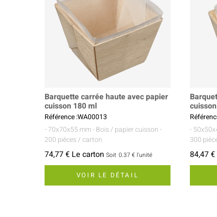
Barquette carrée haute avec papier
Barquet
cuisson 180 ml
cuisson
Référence :WA00013
Référen
- 70x70x55 mm
- Bois / papier cuisson
-
- 50x50
200 pièces / carton
300 pièc
74,77 € Le carton
84,47 €
Soit
0.37 €
l'unité
VOIR LE DÉTAIL