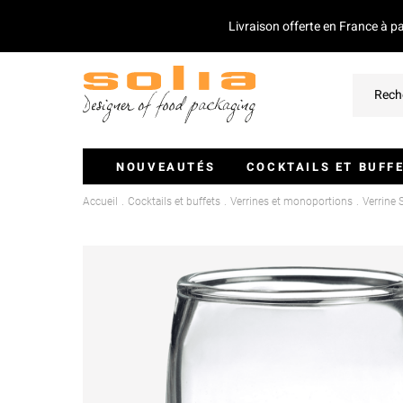
Livraison offerte en France à p
NOUVEAUTÉS
COCKTAILS ET BUFF
Accueil
Cocktails et buffets
Verrines et monoportions
Verrine 
Verrines Et Monoportions
Plateaux Traiteurs
Couvercles Pour Plateaux
Saladiers
Piques Et Mini Couverts