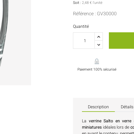
Sauces Et Condiments
Pâtisserie
Soit :
2,48 € l'unité
Référence : GV30000
Nappes Et Serviettes
Quantité
Flacons Et Bouteilles
Paiement 100% sécurisé
Description
Détails
La
verrine Salto en verre
miniatures
idéales lors de
c
en avant le contenu, permet