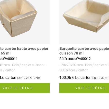
te carrée haute avec papier
Barquette carrée avec papie
 65 ml
cuisson 70 ml
ce :WA00011
Référence :WA00012
x45 mm
- Bois / papier cuisson
-
- 70x70x20 mm
- Bois / papier c
es / carton
300 pièces / carton
 Le carton
100,06 € Le carton
Soit
0.28 €
l'unité
Soit
0.33 €
l
VOIR LE DÉTAIL
VOIR LE DÉTAIL