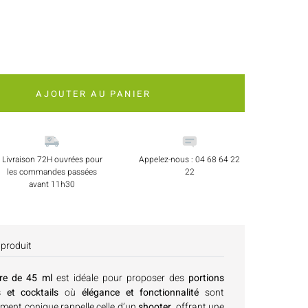
AJOUTER AU PANIER
Livraison 72H ouvrées pour
Appelez-nous : 04 68 64 22
les commandes passées
22
avant 11h30
 produit
rre de 45 ml
est idéale pour proposer des
portions
s et cocktails
où
élégance et fonctionnalité
sont
ement conique rappelle celle d’un
shooter
, offrant une