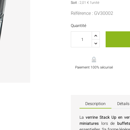
Sauces Et Condiments
Pâtisserie
Soit :
2,01 € l'unité
Référence : GV30002
Nappes Et Serviettes
Quantité
Flacons Et Bouteilles
Paiement 100% sécurisé
Description
Détails
La
verrine Stack Up en ve
miniatures
lors de
buffet
essentielles. Sa forme légèr