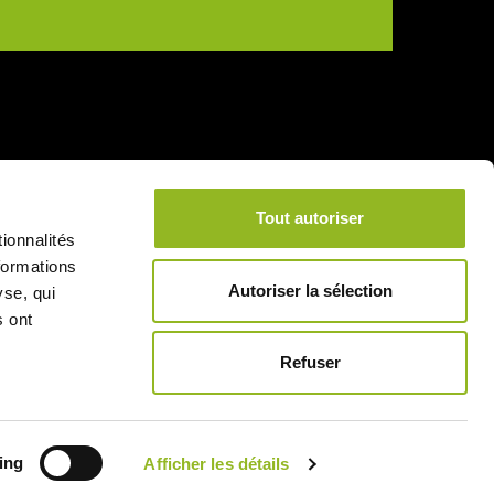
Tout autoriser
ionnalités
formations
Autoriser la sélection
yse, qui
s ont
Refuser
4.45
ing
Afficher les détails
/5 (16 avis)
★★★★★