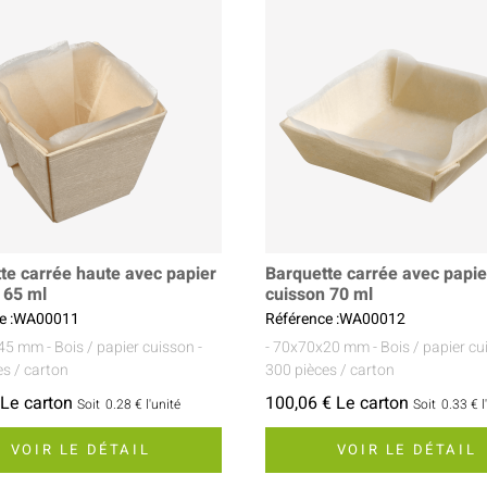
te carrée haute avec papier
Barquette carrée avec papie
 65 ml
cuisson 70 ml
ce :WA00011
Référence :WA00012
x45 mm
- Bois / papier cuisson
-
- 70x70x20 mm
- Bois / papier c
es / carton
300 pièces / carton
 Le carton
100,06 € Le carton
Soit
0.28 €
l'unité
Soit
0.33 €
l
VOIR LE DÉTAIL
VOIR LE DÉTAIL