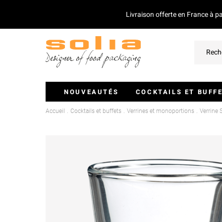
Livraison offerte en France à p
NOUVEAUTÉS
COCKTAILS ET BUFF
Accueil
Cocktails et buffets
Verrines et monoportions
Verrine 
Verrines Et Monoportions
Plateaux Traiteurs
Couvercles Pour Plateaux
Saladiers
Piques Et Mini Couverts