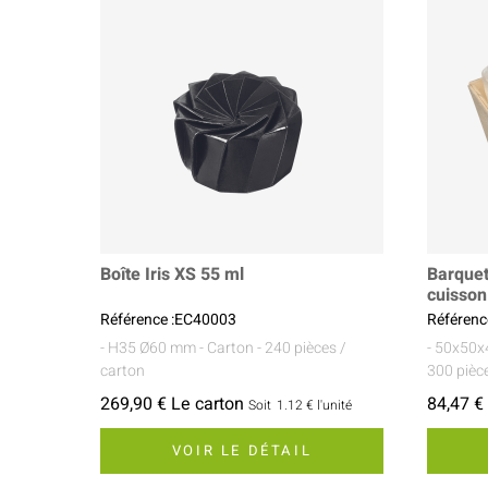
Boîte Iris XS 55 ml
Barquet
cuisson
Référence :EC40003
Référen
- H35 Ø60 mm
- Carton
- 240 pièces /
- 50x50
carton
300 pièc
269,90 € Le carton
84,47 €
Soit
1.12 €
l'unité
VOIR LE DÉTAIL