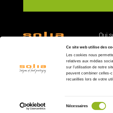
Qui 
18 Rue du Romani
L'identité
Ce site web utilise des co
66600 Rivesaltes
Nos vale
Les cookies nous permetten
La struc
relatives aux médias socia
sur l'utilisation de notre 
L'équipe
peuvent combiner celles-ci
La logist
recueillies lors de votre ut
Les mar
Les salo
© 2020 Solia
Sélection
Nécessaires
du