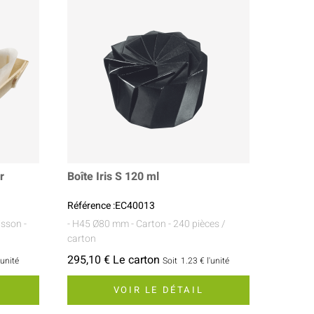
r
Boîte Iris S 120 ml
Référence :EC40013
uisson
-
- H45 Ø80 mm
- Carton
- 240 pièces /
carton
295,10 € Le carton
'unité
Soit
1.23 €
l'unité
VOIR LE DÉTAIL