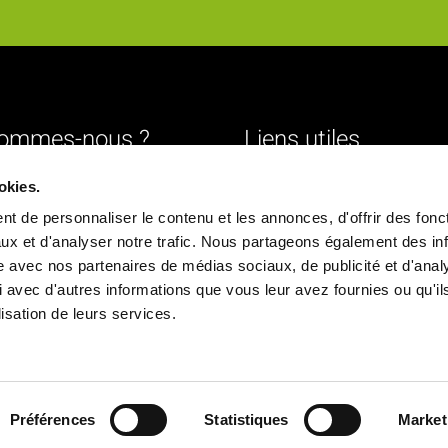
sommes-nous ?
Liens utiles
Livraison
okies.
urs
Mentions légales
t de personnaliser le contenu et les annonces, d'offrir des fonct
ture
Conditions générales de vente
ux et d'analyser notre trafic. Nous partageons également des in
site avec nos partenaires de médias sociaux, de publicité et d'anal
Paiement sécurisé
 avec d'autres informations que vous leur avez fournies ou qu'il
ique
Politique de confidentialité
ilisation de leurs services.
chés
Déclaration d'accessibilité
ns
Politique de cookies
Nous contacter
Préférences
Statistiques
Market