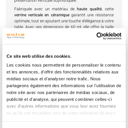
présentation verticale sophistiquée.
Fabriquée avec un matériau de
haute qualité
, cette
verrine verticale en céramique
garantit une résistance
optimale, tout en ajoutant une touche d'élégance à votre
table. Avec ses dimensions de 60 ml, elle offre la taille
parfaite pour présenter de délicieuses bouchées.
La Verrine Tub' tronqué céramique est
résistante au four
,
ce qui vous permet de préparer des préparations
chaudes à l'avance et de les servir directement dans la
Ce site web utilise des cookies.
même verrine, facilitant ainsi le service et minimisant le
nettoyage. De plus, elle est
compatible avec le micro-
Les cookies nous permettent de personnaliser le contenu
ondes
, vous offrant la flexibilité de réchauffer
et les annonces, d'offrir des fonctionnalités relatives aux
rapidement vos plats au besoin.
médias sociaux et d'analyser notre trafic. Nous
Cette verrine est également
congelable
, ce qui vous
partageons également des informations sur l'utilisation de
permet de préparer vos créations à l'avance et de les
notre site avec nos partenaires de médias sociaux, de
stocker au congélateur jusqu'au moment de les servir.
publicité et d'analyse, qui peuvent combiner celles-ci
Après utilisation, elle peut être lavée et réutilisée.
avec d'autres informations que vous leur avez fournies
Avec sa capacité à résister à des
températures allant de
ou qu'ils ont recueillies lors de votre utilisation de leurs
-20°C à +200°C
, la Verrine Tub' tronqué céramique est un
services.
choix sûr pour la manipulation des aliments.