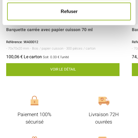
Refuser
Barquette carrée avec papier cuisson 70 ml
Ba
Référence :WA00012
Réf
- 70x70x20 mm
- Bois / papier cuisson
- 300 pièces / carton
- 7
100,06 € Le carton
74,
Soit
0.33 €
l'unité
VOIR LE DÉTAIL
Paiement 100%
Livraison 72H
sécurisé
ouvrées