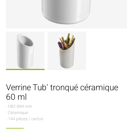
Verrine Tub' tronqué céramique
60 ml
- H82 Ø44 mm
- Céramique
- 144 pièces / carton