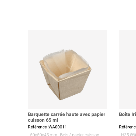
Barquette carrée haute avec papier
Boîte Ir
cuisson 65 ml
Référence :WA00011
Référenc
- 50x50x45 mm
- Bois / papier cuisson
-
- H35 Ø