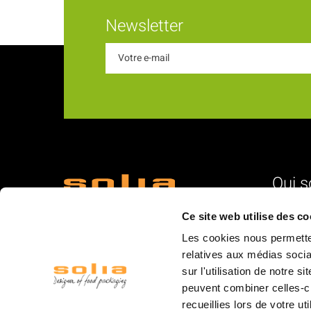
Newsletter
Qui 
18 Rue du Romani
L'identité
Ce site web utilise des co
66600 Rivesaltes
Nos vale
Les cookies nous permetten
La struc
relatives aux médias socia
sur l'utilisation de notre 
L'équipe
peuvent combiner celles-ci
La logist
recueillies lors de votre ut