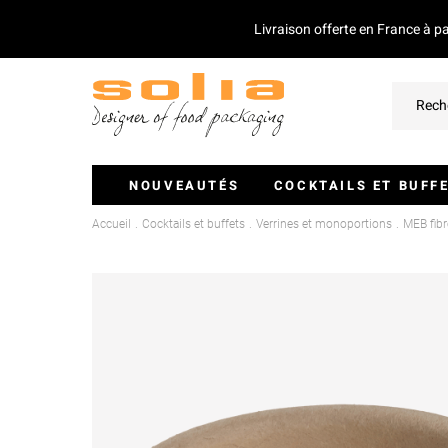
Livraison offerte en France à p
NOUVEAUTÉS
COCKTAILS ET BUFF
Accueil
Cocktails et buffets
Verrines et monoportions
MEB fib
Verrines Et Monoportions
Plateaux Traiteurs
Couvercles Pour Plateaux
Saladiers
Piques Et Mini Couverts