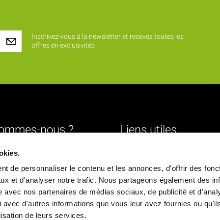
Inscrivez-vous à la newsletter et recevez toutes les
offres en exclusivités
sommes-nous ?
Liens utiles
Livraison
okies.
urs
Mentions légales
t de personnaliser le contenu et les annonces, d'offrir des fonct
ture
Conditions générales de vente
ux et d'analyser notre trafic. Nous partageons également des in
site avec nos partenaires de médias sociaux, de publicité et d'anal
Paiement sécurisé
 avec d'autres informations que vous leur avez fournies ou qu'il
ique
Politique de confidentialité
ilisation de leurs services.