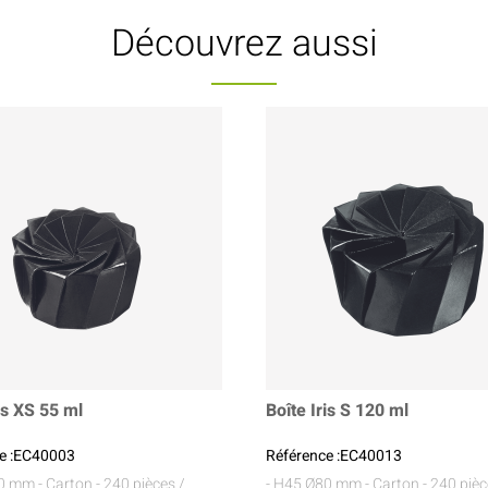
Découvrez aussi
is XS 55 ml
Boîte Iris S 120 ml
e :EC40003
Référence :EC40013
60 mm
- Carton
- 240 pièces /
- H45 Ø80 mm
- Carton
- 240 pièc