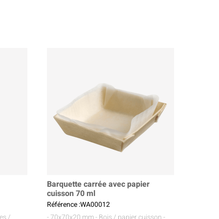
Barquette carrée avec papier
cuisson 70 ml
Référence :WA00012
es /
- 70x70x20 mm
- Bois / papier cuisson
-