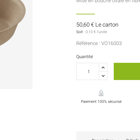
Mise en bouche ovale en fib
Sauces Et Condiments
Pâtisserie
Nappes Et Serviettes
50,60 € Le carton
Flacons Et Bouteilles
Soit :
0,10 € l'unité
Référence : VO16003
Quantité
Paiement 100% sécurisé