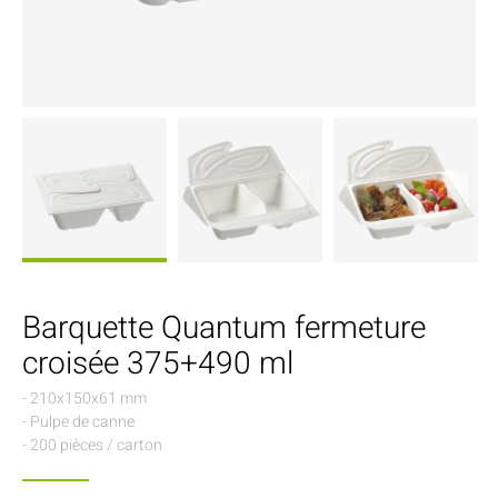
Barquette Quantum fermeture
croisée 375+490 ml
- 210x150x61 mm
- Pulpe de canne
- 200 pièces / carton