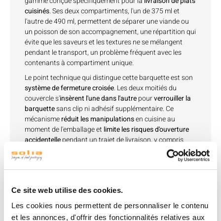
gamme conçue spécifiquement pour la
livraison de plats
cuisinés
. Ses deux compartiments, l'un de 375 ml et
l'autre de 490 ml, permettent de séparer une viande ou
un poisson de son accompagnement, une répartition qui
évite que les saveurs et les textures ne se mélangent
pendant le transport, un problème fréquent avec les
contenants à compartiment unique.
Le point technique qui distingue cette barquette est son
système de fermeture croisée
.
Les deux moitiés du
couvercle s'
insèrent l'une dans l'autre
pour
verrouiller la
barquette
sans clip ni adhésif supplémentaire. Ce
mécanisme
réduit les manipulations
en cuisine au
moment de l'emballage et
limite les risques d'ouverture
accidentelle
pendant un trajet de livraison, y compris
lorsque plusieurs barquettes sont transportées empilées
dans un sac isotherme.
Fabriquée en
pulpe de canne
, la barquette s'inscrit dans
une logique de
matériaux biosourcés
, une
alternative
Ce site web utilise des cookies.
aux barquettes plastiques traditionnelles
pour les
restaurateurs et dark kitchens qui cherchent à réduire
Les cookies nous permettent de personnaliser le contenu
leur dépendance au plastique à usage unique sans
et les annonces, d'offrir des fonctionnalités relatives aux