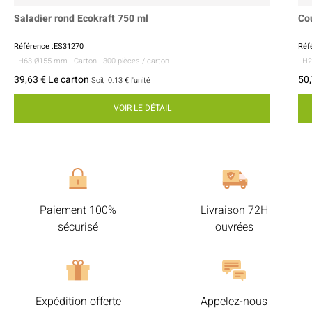
Saladier rond Ecokraft 750 ml
Co
Référence :ES31270
Réf
- H63 Ø155 mm
- Carton
- 300 pièces / carton
- H
39,63 € Le carton
50,
Soit
0.13 €
l'unité
VOIR LE DÉTAIL
Paiement 100%
Livraison 72H
sécurisé
ouvrées
Expédition offerte
Appelez-nous