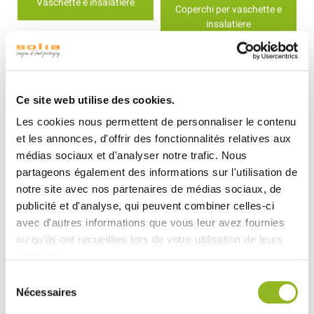
Vaschette e insalatiere
Coperchi per vaschette e
insalatiere
Ce site web utilise des cookies.
Les cookies nous permettent de personnaliser le contenu
et les annonces, d'offrir des fonctionnalités relatives aux
médias sociaux et d'analyser notre trafic. Nous
Pagamento sicuro
Consegna tra 4 e
partageons également des informations sur l'utilisation de
al 100%
8 giorni
notre site avec nos partenaires de médias sociaux, de
publicité et d'analyse, qui peuvent combiner celles-ci
avec d'autres informations que vous leur avez fournies
ou qu'ils ont recueillies lors de votre utilisation de leurs
Spedizione
Chiamaci:
services.
gratuita con un
045 58 20 78
Sélection
acquisto minimo
Nécessaires
du
di 500 €
consentement