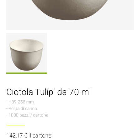
Ciotola Tulip' da 70 ml
- H39 Ø58 mm
- Polpa di canna
- 1000 pezzi / cartone
142,17 € Il cartone