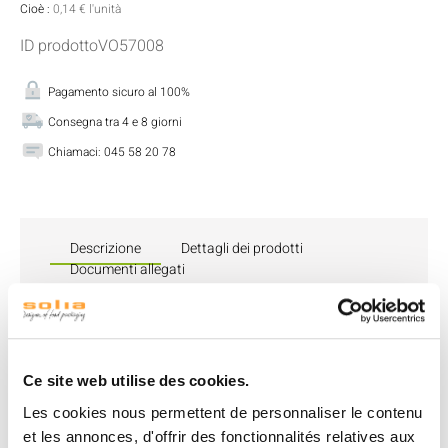
Cioè :
0,14 € l'unità
ID prodottoVO57008
Pagamento sicuro al 100%
Consegna tra 4 e 8 giorni
Chiamaci:
045 58 20 78
Descrizione
Dettagli dei prodotti
Documenti allegati
Il
Bol Tulip 70 ml
in polpa di canna è perfetto per cocktail
e buffet. La sua piccola dimensione consente di
presentare porzioni individuali eleganti, che si tratti di
antipasti, verrine o creazioni dolci.
Ce site web utilise des cookies.
Realizzato in polpa di canna, questo bol è leggero,
Les cookies nous permettent de personnaliser le contenu
resistente e rispettoso dell’ambiente.
et les annonces, d'offrir des fonctionnalités relatives aux