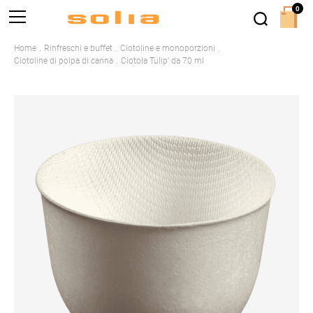
0
Home
Rinfreschi e buffet
Ciotoline e monoporzioni
Ciotoline di polpa di canna
Ciotola Tulip' da 70 ml