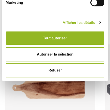
Marketing
80,40 € Il cartone
Cioè
0.80 €
l'unità
SCOPRI DI PIÙ
Afficher les détails
Découvrez aussi
Tout autoriser
Autoriser la sélection
Refuser