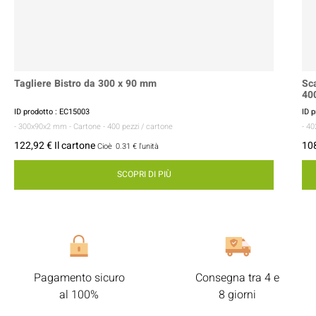
Tagliere Bistro da 300 x 90 mm
Sca
40
ID prodotto : EC15003
ID 
- 300x90x2 mm
- Cartone
- 400 pezzi / cartone
- 4
122,92 € Il cartone
108
Cioè
0.31 €
l'unità
SCOPRI DI PIÙ
Pagamento sicuro
Consegna tra 4 e
al 100%
8 giorni