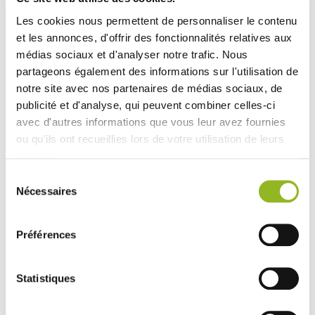
Riscaldabile nel forno tradizionale e nel forno a
microonde.
Les cookies nous permettent de personnaliser le contenu
et les annonces, d'offrir des fonctionnalités relatives aux
Per uso singolo.
médias sociaux et d'analyser notre trafic. Nous
partageons également des informations sur l'utilisation de
notre site avec nos partenaires de médias sociaux, de
publicité et d'analyse, qui peuvent combiner celles-ci
Vedi accessori
avec d'autres informations que vous leur avez fournies
ou qu'ils ont recueillies lors de votre utilisation de leurs
services.
Sélection
Nécessaires
du
consentement
Coperchio per
Préférences
vassoio Quartz
(Atlas 2/3)
ID prodotto : VF50249
Statistiques
- 278x257x45 mm
-
RPET
- 100 pezzi /
cartone