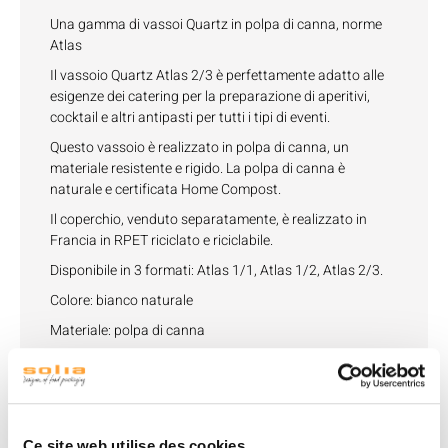
Una gamma di vassoi Quartz in polpa di canna, norme
Atlas
Il vassoio Quartz Atlas 2/3 è perfettamente adatto alle
esigenze dei catering per la preparazione di aperitivi,
cocktail e altri antipasti per tutti i tipi di eventi.
Questo vassoio è realizzato in polpa di canna, un
materiale resistente e rigido. La polpa di canna è
naturale e certificata Home Compost.
Il coperchio, venduto separatamente, è realizzato in
Francia in RPET riciclato e riciclabile.
Disponibile in 3 formati: Atlas 1/1, Atlas 1/2, Atlas 2/3.
Colore: bianco naturale
Materiale: polpa di canna
Compostabile.
Dimensioni:
273x252x16 mm
Tolleranza termica: -18°C a +210°C
Ce site web utilise des cookies.