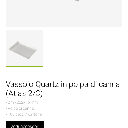
Vassoio Quartz in polpa di canna
(Atlas 2/3)
- 273x252x16 mm
- Polpa di canna
- 100 pezzi / cartone
Vedi accessori