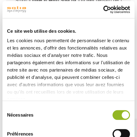
Scopri il
mixer in legno Solia da 110 mm
, pensato per i
professionisti che cercano efficienza e comodità.
Ogni confezione contiene 10.000 mixer in legno naturale,
presentati in una scatola distributrice di cartone per una
distribuzione semplice e veloce.
Ce site web utilise des cookies.
Adatto per ambienti di ristorazione, uffici e eventi,
Les cookies nous permettent de personnaliser le contenu
questo mixer in legno garantisce un'esperienza piacevole
et les annonces, d'offrir des fonctionnalités relatives aux
nella preparazione e nel servizio di bevande calde o
médias sociaux et d'analyser notre trafic. Nous
fredde.
partageons également des informations sur l'utilisation de
Disponibile in 2 formati: 110 mm e 140 mm
notre site avec nos partenaires de médias sociaux, de
publicité et d'analyse, qui peuvent combiner celles-ci
avec d'autres informations que vous leur avez fournies
ou qu'ils ont recueillies lors de votre utilisation de leurs
services.
Découvrez aussi
Sélection
Nécessaires
du
consentement
Préférences