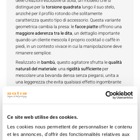
delle creazioni esclusive di Solia, un modello che si
distingue per la
torsione quadrata
lungo il suo stelo,
anziché per il profilo rotondo che solitamente
caratterizza questo tipo di accessorio. Questa variante
geometrica cambia la presa: le
facce piatte
offrono una
maggiore aderenza tra le dita
, un dettaglio importante
quando un cliente mescola il proprio cocktail o caffè in
piedi, in un contesto vivace in cui la manipolazione deve
rimanere semplice.
Realizzato in
bambù
, questo agitatore sfrutta le
qualità
naturali del materiale
: una
rigidità sufficiente
per
mescolare una bevanda densa senza piegarsi, unita a
una leggerezza che evita qualsiasi effetto ingombrante
in un bicchiere già pieno di cubetti di ghiaccio o frutta. Il
bambù cresce rapidamente senza trattamenti chimici,
una caratteristica che incide sempre di più sulle scelte di
approvvigionamento di bar e ristoranti attenti a limitare
l’uso della plastica monouso.
Ce site web utilise des cookies.
Con le sue dimensioni di 200x21x2 mm, l’
agitatore
si
Les cookies nous permettent de personnaliser le contenu
adatta sia ai
bicchieri alti
che alle
tazze da caffè
, il che lo
et les annonces, d'offrir des fonctionnalités relatives aux
rende un
accessorio versatile
sia per il servizio dei