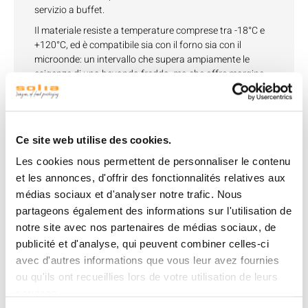
servizio a buffet.
Il materiale resiste a temperature comprese tra -18°C e
+120°C, ed è compatibile sia con il forno sia con il
microonde: un intervallo che supera ampiamente le
esigenze di una bevanda fredda, ma che offre margine
operativo qualora la stessa linea di bicchieri venga
impiegata anche per preparazioni tiepide o calde.
Lavabile e riutilizzabile, il coperchio si presta a un utilizzo
su più cicli di servizio, riducendo il consumo di materiale
Ce site web utilise des cookies.
rispetto a un accessorio monouso equivalente. È inoltre
Les cookies nous permettent de personnaliser le contenu
riciclabile a fine vita, un aspetto rilevante per gli
et les annonces, d'offrir des fonctionnalités relatives aux
operatori che gestiscono volumi elevati di servizio
bevande durante eventi ricorrenti.
médias sociaux et d'analyser notre trafic. Nous
partageons également des informations sur l'utilisation de
Il prodotto è venduto in cartoni da 500 pezzi, un
notre site avec nos partenaires de médias sociaux, de
condizionamento coerente con i volumi tipici di bar
publicité et d'analyse, qui peuvent combiner celles-ci
temporanei, catering per eventi e strutture che offrono
avec d'autres informations que vous leur avez fournies
un servizio di bevande da asporto. È disponibile anche
ou qu'ils ont recueillies lors de votre utilisation de leurs
nella versione compatibile con i bicchieri da 600 ml, per
services.
completare l'offerta su formati di servizio differenti.