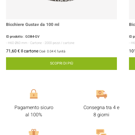
Bicchiere Gustav da 100 ml
Bic
ID prodotto : GOB4-GV
ID 
- H60 Ø60 mm
- Cartone
- 2000 pezzi / cartone
- H
71,60 € Il cartone
101
Cioè
0.04 €
l'unità
SCOPRI DI PIÙ
Pagamento sicuro
Consegna tra 4 e
al 100%
8 giorni