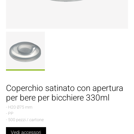
Coperchio satinato con apertura
per bere per bicchiere 330ml
- H20 Ø75 mm
- PP
- 500 pezzi / cartone
Vedi accessori