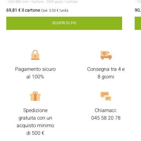
- H62 Ø60 mm
- Cartone
- 2000 pezzi / cartone
- 10
69,81 € Il cartone
90,
Cioè
0.03 €
l'unità
SCOPRI DI PIÙ
Pagamento sicuro
Consegna tra 4 e
al 100%
8 giorni
Spedizione
Chiamaci:
gratuita con un
045 58 20 78
acquisto minimo
di 500 €