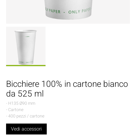
Bicchiere 100% in cartone bianco
da 525 ml
- H135 Ø90 mm
- Cartone
- 400 pezzi / cartone
Vedi accessori