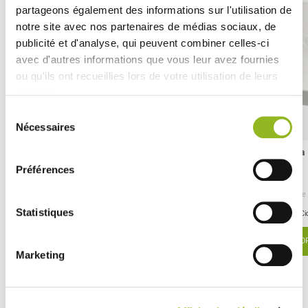
partageons également des informations sur l'utilisation de
notre site avec nos partenaires de médias sociaux, de
publicité et d'analyse, qui peuvent combiner celles-ci
avec d'autres informations que vous leur avez fournies
ou qu'ils ont recueillies lors de votre utilisation de leurs
services.
Sélection
Nécessaires
du
consentement
Coperchio per bicchiere da 420 ml e 490
Coperchio di carta
ml
490 ml
Préférences
ID prodotto : GB30009
ID prodotto : GU18370
- H25 Ø95 mm
- Polpa di canna
- 1000 pezzi / cartone
- H12 Ø90 mm
- Cartone
81,20 € Il cartone
88,30 € Il cartone
Statistiques
Cioè
0.08 €
l'unità
Ci
SCOPRI DI PIÙ
SCOP
Marketing
Découvrez aussi