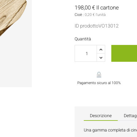
Porta Salse E Condimenti
Pasticceria
198,00 € Il cartone
Cioè :
0,20 € l'unità
Tovaglioli
ID prodottoVO13012
Flaconi E Bottiglie
Quantità
Pagamento sicuro al 100%
Descrizione
Dettagl
Una gamma completa di cinq