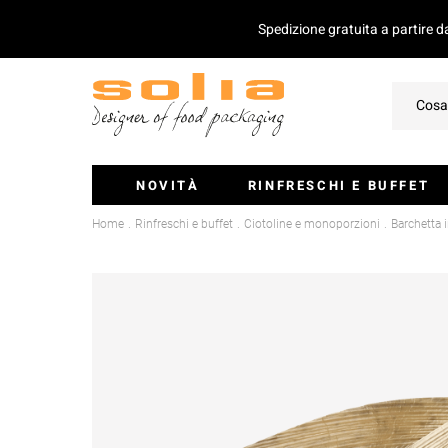
Spedizione gratuita a partire 
NOVITÀ
RINFRESCHI E BUFFET
Home
Rinfreschi e buffet
Ciotoline e monoporzioni
Barchetta
Ciotoline E Monoporzioni
Vassoi Per Catering
Coperchio Per Vassoi
Insalatiere
Stecchini E Mini-Posate