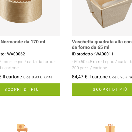
a Normande da 170 ml
Vaschetta quadrata alta con
da forno da 65 ml
tto : WA00062
ID prodotto : WA00011
85 mm
- Legno / carta da forno
-
- 50x50x45 mm
- Legno / carta d
i / cartone
300 pezzi / cartone
 Il cartone
84,47 € Il cartone
Cioè
0.93 €
l'unità
Cioè
0.28 €
l'
SCOPRI DI PIÙ
SCOPRI DI PIÙ