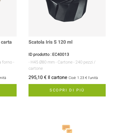
 carta
Scatola Iris S 120 ml
ID prodotto : EC40013
a forno
-
- H45 Ø80 mm
- Cartone
- 240 pezzi /
cartone
295,10 € Il cartone
unità
Cioè
1.23 €
l'unità
SCOPRI DI PIÙ