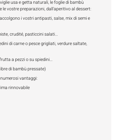
viglie usa e getta naturali, le foglie di bambù
le vostre preparazioni, dall'aperitivo al dessert:
e accolgono i vostri antipasti, salse, mix di semi e
te, crudité, pasticcini salati...
dini di carne o pesce grigliati, verdure saltate,
utta a pezzi o su spiedini...
fibre di bambù pressate)
 numerosi vantaggi:
rima rinnovabile