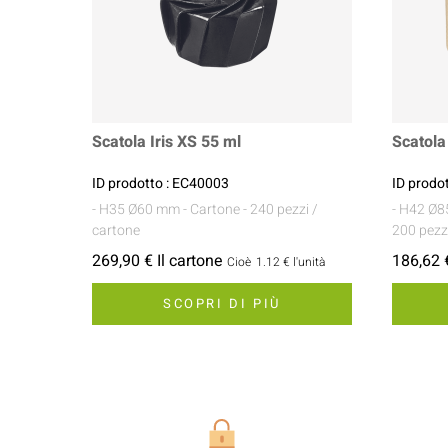
Scatola Iris XS 55 ml
Scatol
ID prodotto : EC40003
ID prodo
- H35 Ø60 mm
- Cartone
- 240 pezzi /
- H42 Ø
cartone
200 pezz
269,90 € Il cartone
186,62 €
Cioè
1.12 €
l'unità
SCOPRI DI PIÙ