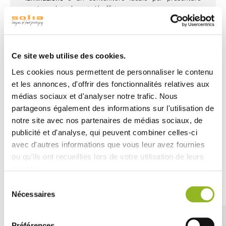
verrine salate durante i buffet.
Grazie alla sua composizione in polpa di canna, questa
verrina è perfettamente adatta per essere messa nel
congelatore, garantendo così una conservazione
Ce site web utilise des cookies.
efficace degli alimenti.
Les cookies nous permettent de personnaliser le contenu
et les annonces, d'offrir des fonctionnalités relatives aux
Inoltre, questa casseruola è progettata appositamente
médias sociaux et d'analyser notre trafic. Nous
per un
utilizzo in forno fino a 100°C
e nel
microonde
,
permettendoti di riscaldare rapidamente e facilmente i
partageons également des informations sur l'utilisation de
tuoi piatti.
notre site avec nos partenaires de médias sociaux, de
publicité et d'analyse, qui peuvent combiner celles-ci
avec d'autres informations que vous leur avez fournies
ou qu'ils ont recueillies lors de votre utilisation de leurs
services.
Découvrez aussi
Sélection
Nécessaires
du
consentement
Préférences