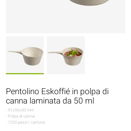
Pentolino Eskoffié in polpa di
canna laminata da 50 ml
- 91x56x30 mm
- Polpa di canna
- 1200 pezzi / cartone