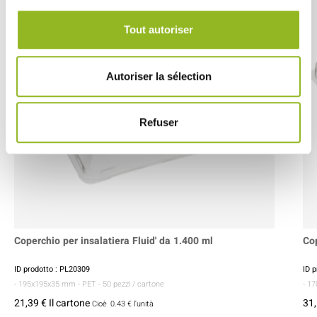
Tout autoriser
Autoriser la sélection
Refuser
Coperchio per insalatiera Fluid' da 1.400 ml
Cop
ID prodotto : PL20309
ID 
- 195x195x35 mm
- PET
- 50 pezzi / cartone
- 1
21,39 € Il cartone
31,
Cioè
0.43 €
l'unità