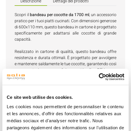
Descrizione
Dettagli dei prodotti
Scopri il
bandeau per cocotte da 1700 ml
, un accessorio
pratico per i tuoi piatti cucinati. Con dimensioni generose
di 600x110 mm, questo bandeau in cartone è progettato
specificamente per adattarsi alle cocotte di grande
capacità.
Realizzato in cartone di qualità, questo bandeau offre
resistenza e durata ottimali. È progettato per avvolgere
e mantenere saldamente le tue cocotte, garantendo così
una protezione e un'igiene ottimali. Offri una
presentazione professionale ai tuoi piatti mantenendo la
tranquillità riguardo alla loro sicurezza.
Il bandeau per cocotte da 1700 ml è ideale per i servizi di
Ce site web utilise des cookies.
ristorazione da asporto o per i piatti cucinati che desideri
preservare. Ti consente di conservare le tue preparazioni
Les cookies nous permettent de personnaliser le contenu
in modo sicuro e pratico, garantendo un'esperienza
et les annonces, d'offrir des fonctionnalités relatives aux
culinaria di qualità per i tuoi clienti.
médias sociaux et d'analyser notre trafic. Nous
partageons également des informations sur l'utilisation de