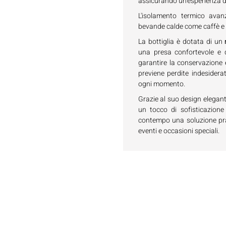
assicurando un'esperienza di
L'isolamento termico ava
bevande calde come caffè e t
La bottiglia è dotata di un
r
una presa confortevole e 
garantire la conservazione 
previene perdite indesidera
ogni momento.
Grazie al suo design elegan
un tocco di sofisticazione
contempo una soluzione prati
eventi e occasioni speciali.