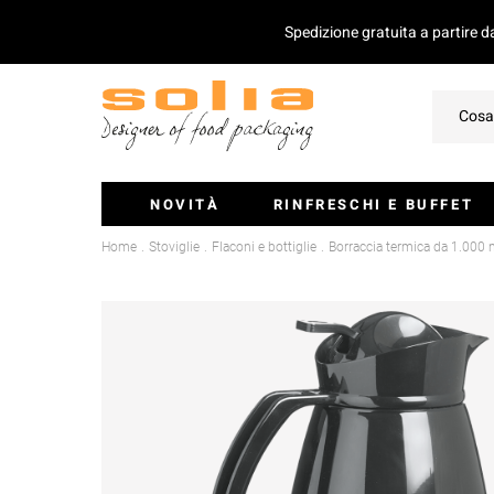
Spedizione gratuita a partire 
NOVITÀ
RINFRESCHI E BUFFET
Home
Stoviglie
Flaconi e bottiglie
Borraccia termica da 1.000 
Ciotoline E Monoporzioni
Vassoi Per Catering
Coperchio Per Vassoi
Insalatiere
Stecchini E Mini-Posate