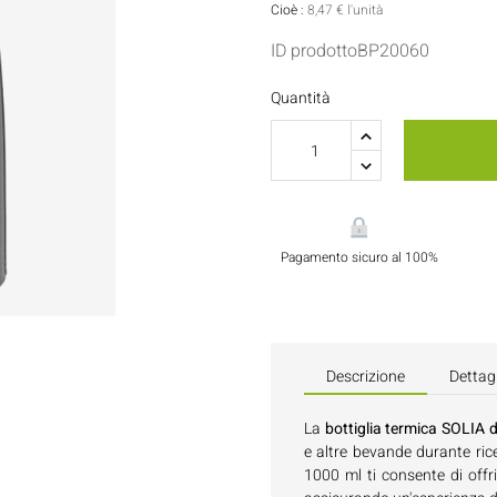
Porta Salse E Condimenti
Pasticceria
Cioè :
8,47 € l'unità
ID prodottoBP20060
Tovaglioli
Quantità
Flaconi E Bottiglie
Pagamento sicuro al 100%
Descrizione
Dettagl
La
bottiglia termica SOLIA 
e altre bevande durante ric
1000 ml ti consente di offr