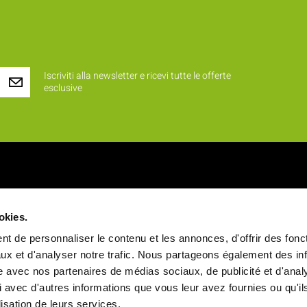
Iscriviti alla newsletter e ricevi tutte le offerte
esclusive
iamo ?
Prodotti
okies.
 identità
Novità
t de personnaliser le contenu et les annonces, d'offrir des fonct
alori
Rinfreschi e buffet
ux et d'analyser notre trafic. Nous partageons également des in
site avec nos partenaires de médias sociaux, de publicité et d'anal
a
Vassoi pasto
 avec d'autres informations que vous leur avez fournies ou qu'il
ale
Stoviglie
ilisation de leurs services.