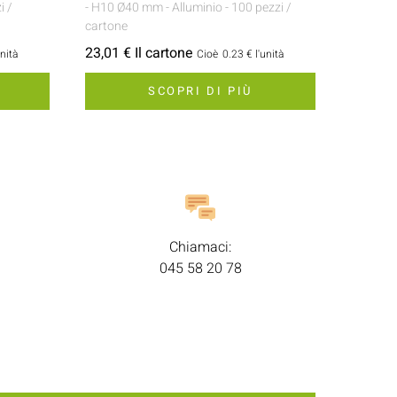
i /
- H10 Ø40 mm
- Alluminio
- 100 pezzi /
cartone
23,01 € Il cartone
unità
Cioè
0.23 €
l'unità
SCOPRI DI PIÙ
Chiamaci:
045 58 20 78