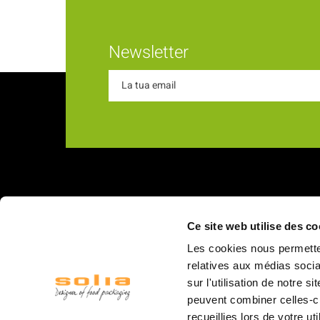
Newsletter
Chi s
Ce site web utilise des co
18 Rue du Romani
La nostra
Les cookies nous permetten
66600 Rivesaltes
I nostri v
relatives aux médias socia
sur l'utilisation de notre 
Struttur
peuvent combiner celles-ci
Il person
recueillies lors de votre ut