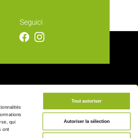
Seguici
Collegamenti utili
Tout autoriser
Consegna
ionnalités
Note legali
formations
Autoriser la sélection
yse, qui
Condizioni generali di vendita
s ont
Pagamento sicuro