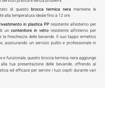
 servizio pratica e senza problemi.
nzato di questo
brocca termica nera
mantiene le
è alla temperatura ideale fino a 12 ore.
ivestimento in plastica PP
resistente all'esterno per
di un
contenitore in vetro
resistente all'interno per
e la freschezza delle bevande. Il suo tappo ermetico
te, assicurando un servizio pulito e professionale in
te e funzionale, questo brocca termica nera aggiunge
 alla tua presentazione delle bevande, offrendo al
ca ed efficace per servire i tuoi ospiti durante vari