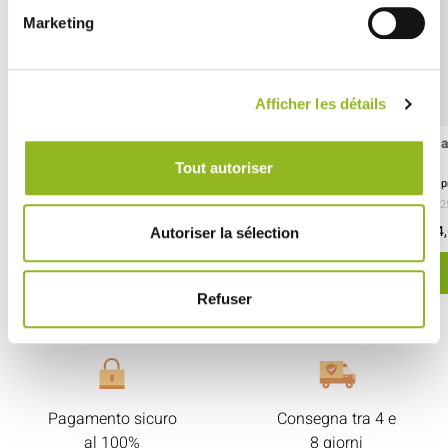
Marketing
Afficher les détails
Piatto Ecolia trasparente 225x225 mm
Pi
Tout autoriser
ID prodotto : PS58014
ID 
- 225x225x13 mm
- PS
- pezzi / cartone
- 2
48,30 € Il cartone
14,
Cioè
0.40 €
l'unità
Autoriser la sélection
SCOPRI DI PIÙ
Refuser
Pagamento sicuro
Consegna tra 4 e
al 100%
8 giorni