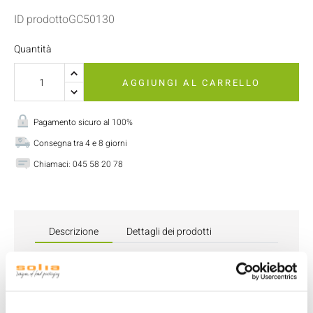
ID prodottoGC50130
Quantità
AGGIUNGI AL CARRELLO
Pagamento sicuro al 100%
Consegna tra 4 e 8 giorni
Chiamaci:
045 58 20 78
Descrizione
Dettagli dei prodotti
Il bicchiere di carta rosso da 500 ml è una soluzione
pratica e resistente per le tue bevande da asporto.
Realizzato in cartone riciclabile, supporta temperature
da -18°C a +100°C. Questo bicchiere è ideale per eventi,