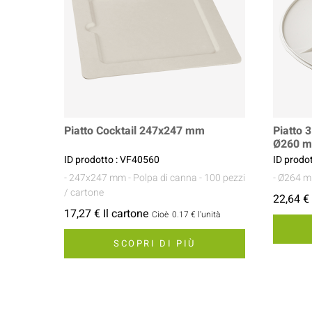
Piatto Cocktail 247x247 mm
Piatto 
Ø260 
ID prodotto : VF40560
ID prodo
- 247x247 mm
- Polpa di canna
- 100 pezzi
- Ø264 
/ cartone
22,64 € 
17,27 € Il cartone
Cioè
0.17 €
l'unità
SCOPRI DI PIÙ