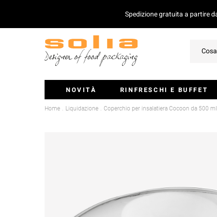
Spedizione gratuita a partire 
NOVITÀ
RINFRESCHI E BUFFET
Home
Liquidazione
Coperchio per insalatiera Cocoon da 500 ml
Ciotoline E Monoporzioni
Vassoi Per Catering
Coperchio Per Vassoi
Insalatiere
Stecchini E Mini-Posate