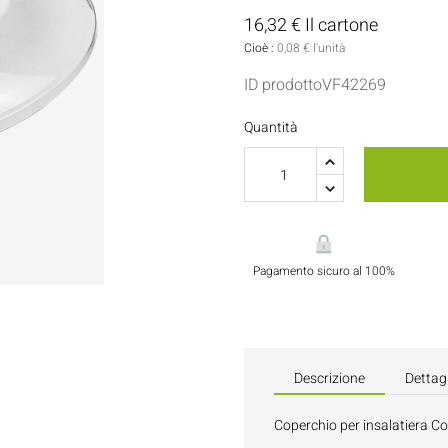
Porta Salse E Condimenti
Pasticceria
16,32 € Il cartone
Cioè :
0,08 € l'unità
Tovaglioli
ID prodottoVF42269
Flaconi E Bottiglie
Quantità
Pagamento sicuro al 100%
Descrizione
Dettagl
Coperchio per insalatiera C