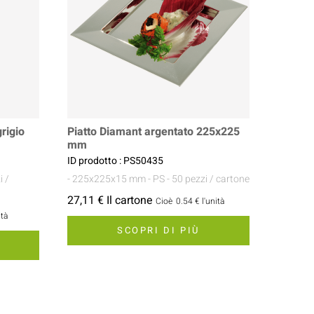
rigio
Piatto Diamant argentato 225x225
mm
ID prodotto : PS50435
i /
- 225x225x15 mm
- PS
- 50 pezzi / cartone
27,11 € Il cartone
Cioè
0.54 €
l'unità
ità
SCOPRI DI PIÙ