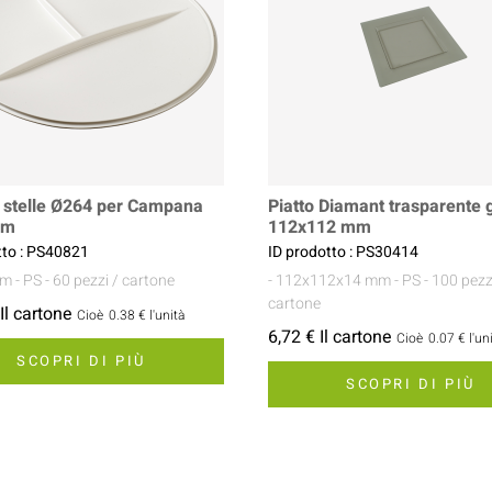
3 stelle Ø264 per Campana
Piatto Diamant trasparente g
mm
112x112 mm
tto : PS40821
ID prodotto : PS30414
mm
- PS
- 60 pezzi / cartone
- 112x112x14 mm
- PS
- 100 pezz
cartone
Il cartone
Cioè
0.38 €
l'unità
6,72 € Il cartone
Cioè
0.07 €
l'un
SCOPRI DI PIÙ
SCOPRI DI PIÙ