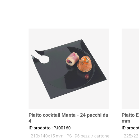
Piatto cocktail Manta - 24 pacchi da
Piatto 
4
mm
ID prodotto : PJ00160
ID prodo
- 210x140x15 mm
- PS
- 96 pezzi / cartone
- 225x2