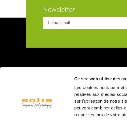
Newsletter
Chi s
Ce site web utilise des co
18 Rue du Romani
La nostra
Les cookies nous permetten
66600 Rivesaltes
I nostri v
relatives aux médias socia
sur l'utilisation de notre 
Struttur
peuvent combiner celles-ci
Il person
recueillies lors de votre ut
Logistica