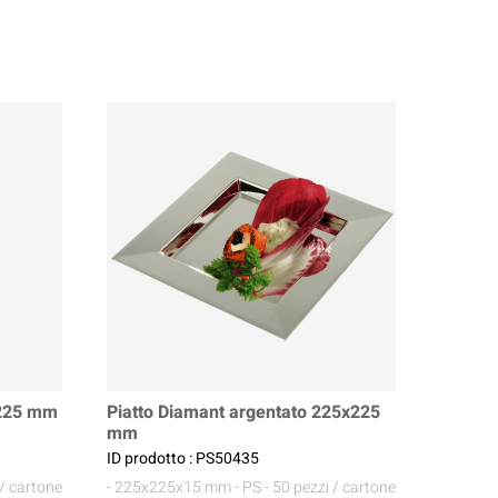
x225 mm
Piatto Diamant argentato 225x225
mm
ID prodotto : PS50435
 / cartone
- 225x225x15 mm
- PS
- 50 pezzi / cartone