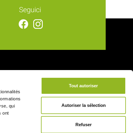
Seguici
Collegamenti utili
Tout autoriser
Consegna
ionnalités
Note legali
formations
Autoriser la sélection
yse, qui
Condizioni generali di vendita
s ont
Pagamento sicuro
Refuser
Informativa sulla privacy