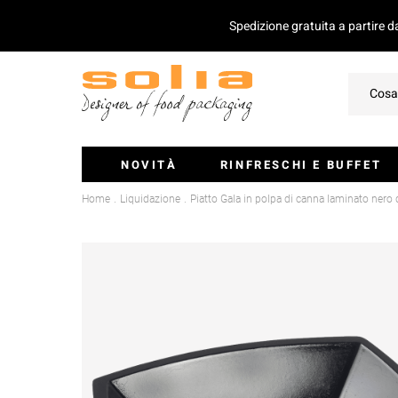
Spedizione gratuita a partire 
NOVITÀ
RINFRESCHI E BUFFET
Home
Liquidazione
Piatto Gala in polpa di canna laminato ner
Ciotoline E Monoporzioni
Vassoi Per Catering
Coperchio Per Vassoi
Insalatiere
Stecchini E Mini-Posate