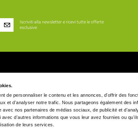
Iscriviti alla newsletter e ricevi tutte le offerte
esclusive
iamo ?
Prodotti
okies.
 identità
Novità
t de personnaliser le contenu et les annonces, d'offrir des fonct
alori
Rinfreschi e buffet
ux et d'analyser notre trafic. Nous partageons également des in
site avec nos partenaires de médias sociaux, de publicité et d'anal
a
Vassoi pasto
 avec d'autres informations que vous leur avez fournies ou qu'il
ale
Stoviglie
ilisation de leurs services.
Snack e Vendita da asporto