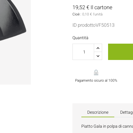
Porta Salse E Condimenti
Pasticceria
19,52 € Il cartone
Cioè :
0,10 € l'unità
Tovaglioli
ID prodottoVF50513
Flaconi E Bottiglie
Quantità
Pagamento sicuro al 100%
Descrizione
Dettagl
Piatto Gala in polpa di cann