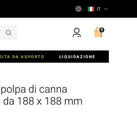
IT
0
DITA DA ASPORTO
LIQUIDAZIONE
iere
n polpa di canna
ette E Insalatiere
o da 188 x 188 mm
er, Panini E Torte