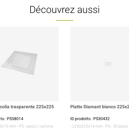
Découvrez aussi
Ecolia trasparente 225x225
Piatto Diamant bianco 225
tto : PS58014
ID prodotto : PS30432
25x13 mm
- PS
- pezzi / cartone
- 225x225x14 mm
- PS
- 50 pezzi