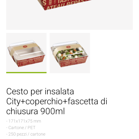
Cesto per insalata
City+coperchio+fascetta di
chiusura 900ml
- 171x171x75 mm
- Cartone / PET
- 250 pezzi / cartone