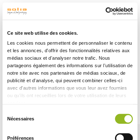
Descrizione
Dettagli dei prodotti
Documenti allegati
Ce site web utilise des cookies.
Con le sue
dimensioni generose di 160x160 mm
, questo
contenitore offre spazio sufficiente per porzioni
Les cookies nous permettent de personnaliser le contenu
abbondanti di insalate varie. Il coperchio e la guarnizione
et les annonces, d'offrir des fonctionnalités relatives aux
assicurano una chiusura ermetica, mantenendo così le
médias sociaux et d'analyser notre trafic. Nous
insalate fresche e saporite fino al momento del
partageons également des informations sur l'utilisation de
consumo.
notre site avec nos partenaires de médias sociaux, de
publicité et d'analyse, qui peuvent combiner celles-ci
avec d'autres informations que vous leur avez fournies
ou qu'ils ont recueillies lors de votre utilisation de leurs
services.
Découvrez aussi
Sélection
Nécessaires
du
consentement
Préférences