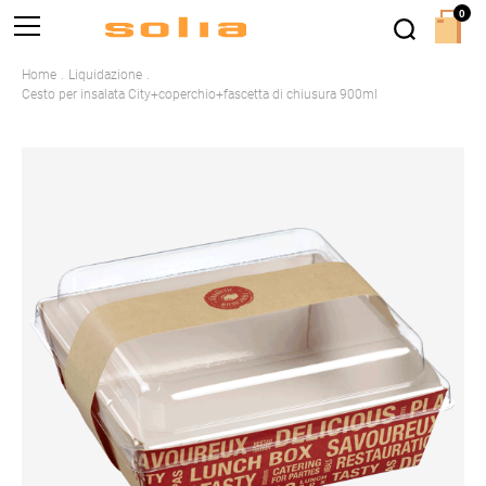
0
Home
Liquidazione
Cesto per insalata City+coperchio+fascetta di chiusura 900ml