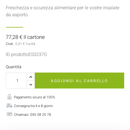
Freschezza e sicurezza alimentare per le vostre insalate
da asporto
77,28 € Il cartone
Cioè :
0,31 € l'unità
ID prodottoES32370
Quantità
AGGIUNGI AL CARRELLO
Pagamento sicuro al 100%
Consegna tra 4 e 8 giorni
Chiamaci:
045 58 20 78