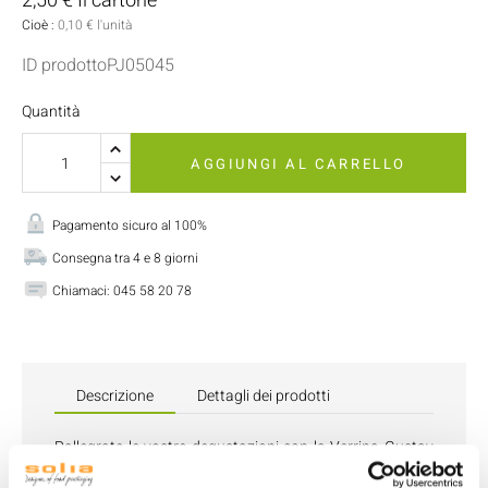
2,50 € Il cartone
Cioè :
0,10 € l'unità
ID prodottoPJ05045
Quantità
AGGIUNGI AL CARRELLO
Pagamento sicuro al 100%
Consegna tra 4 e 8 giorni
Chiamaci:
045 58 20 78
Descrizione
Dettagli dei prodotti
Rallegrate le vostre degustazioni con la Verrina Gustav
fucsia da 150 ml in PS. È perfetta per dessert colorati,