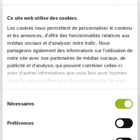
verrine di crudités o preparazioni dolci a base di frutti
esotici.
Ce site web utilise des cookies.
Queste verrine sono ideali per i professionisti della
ristorazione grazie alla loro capacità di essere riutilizzate
Les cookies nous permettent de personnaliser le contenu
e lavate in lavastoviglie, rendendole pratiche ed
et les annonces, d'offrir des fonctionnalités relatives aux
economiche.
médias sociaux et d'analyser notre trafic. Nous
partageons également des informations sur l'utilisation de
notre site avec nos partenaires de médias sociaux, de
publicité et d'analyse, qui peuvent combiner celles-ci
avec d'autres informations que vous leur avez fournies
Découvrez aussi
ou qu'ils ont recueillies lors de votre utilisation de leurs
services.
Sélection
Nécessaires
du
consentement
Préférences