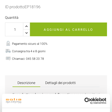
ID prodottoEP18196
Quantità
AGGIUNGI AL CARRELLO
Pagamento sicuro al 100%
Consegna tra 4 e 8 giorni
Chiamaci:
045 58 20 78
Descrizione
Dettagli dei prodotti
Il
sacchetto cabas
è un
modello pratico
per portare i tuoi
pasti da asporto. Questo modello di
dimensioni medie
è
particolarmente adatto per il trasporto di
pasti da
asporto
di dimensioni intermedie.