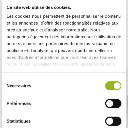
Il suo
design funzionale
garantisce una buona
Ce site web utilise des cookies.
protezione
e mantiene i
piatti al sicuro
durante il
Les cookies nous permettent de personnaliser le contenu
trasporto.
et les annonces, d'offrir des fonctionnalités relatives aux
médias sociaux et d'analyser notre trafic. Nous
partageons également des informations sur l'utilisation de
notre site avec nos partenaires de médias sociaux, de
publicité et d'analyse, qui peuvent combiner celles-ci
Découvrez aussi
avec d'autres informations que vous leur avez fournies
ou qu'ils ont recueillies lors de votre utilisation de leurs
services.
Sélection
Nécessaires
du
consentement
Préférences
Statistiques