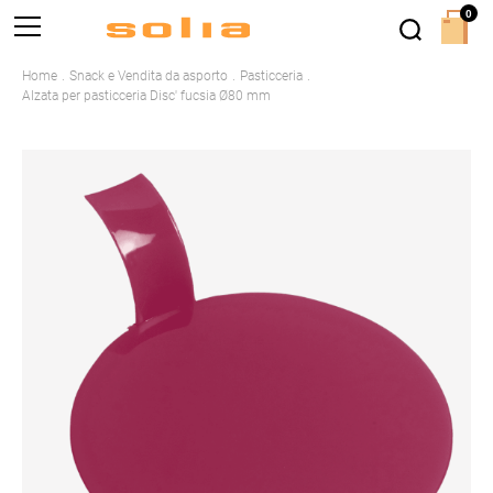
0
Home
Snack e Vendita da asporto
Pasticceria
Alzata per pasticceria Disc' fucsia Ø80 mm