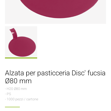
Alzata per pasticceria Disc' fucsia
Ø80 mm
- H20 Ø80 mm
- PS
- 1000 pezzi / cartone