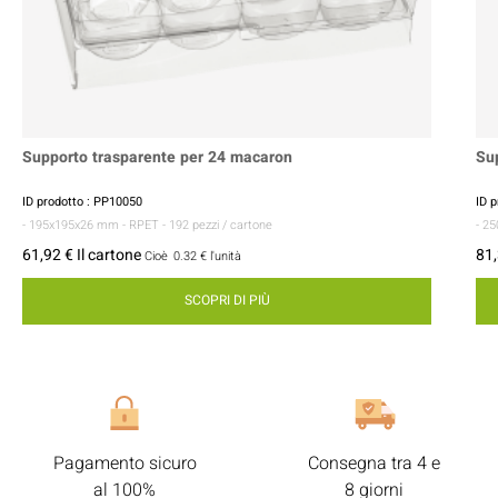
Supporto trasparente per 24 macaron
Su
ID prodotto : PP10050
ID 
- 195x195x26 mm
- RPET
- 192 pezzi / cartone
- 2
61,92 € Il cartone
81,
Cioè
0.32 €
l'unità
SCOPRI DI PIÙ
Pagamento sicuro
Consegna tra 4 e
al 100%
8 giorni