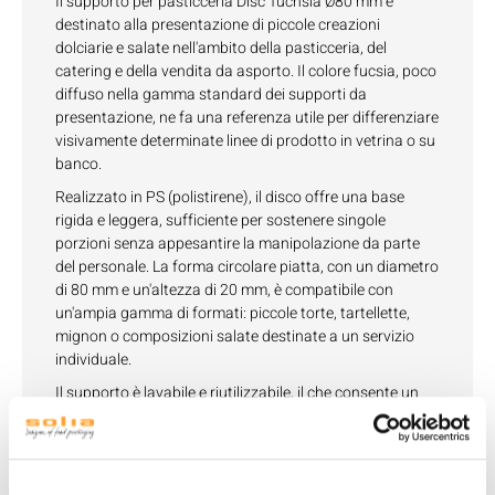
Il supporto per pasticceria Disc' fuchsia Ø80 mm è
destinato alla presentazione di piccole creazioni
dolciarie e salate nell'ambito della pasticceria, del
catering e della vendita da asporto. Il colore fucsia, poco
diffuso nella gamma standard dei supporti da
presentazione, ne fa una referenza utile per differenziare
visivamente determinate linee di prodotto in vetrina o su
banco.
Realizzato in PS (polistirene), il disco offre una base
rigida e leggera, sufficiente per sostenere singole
porzioni senza appesantire la manipolazione da parte
del personale. La forma circolare piatta, con un diametro
di 80 mm e un'altezza di 20 mm, è compatibile con
un'ampia gamma di formati: piccole torte, tartellette,
mignon o composizioni salate destinate a un servizio
individuale.
Il supporto è lavabile e riutilizzabile, il che consente un
utilizzo su più cicli di servizio prima della sostituzione,
riducendo il consumo di materiale rispetto a un supporto
monouso equivalente. È inoltre riciclabile a fine vita. La
resistenza termica è compresa tra -18°C e +70°C, un